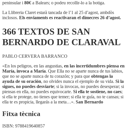
DE
peninsular i
80€
a Balears; o podeu recollir-lo a la botiga.
SAN
BERNARDO
La Llibreria Claret estarà tancada de l’1 al 25 d’agost, ambdòs
DE
inclosos.
Els enviaments es reactivaran el dimecres 26 d’agost.
CLARAVAL
366 TEXTOS DE SAN
BERNARDO DE CLARAVAL
PABLO CERVERA BARRANCO
«En los peligros, en las angustias,
en las incertidumbres piensa en
María, invoca a María
. Que Ella no se aparte nunca de tus labios,
que no se aparte nunca de tu corazón; y para que
obtengas la
ayuda de su oración
, no olvides nunca el ejemplo de su vida.
Si la
sigues, no puedes desviarte
; si la invocas, no puedes desesperar; si
piensas en ella, no puedes equivocarte.
Si ella te sostiene, no caes
;
si ella te protege, no tienes que temer; si ella te guía, no te cansas; si
ella te es propicia, llegarás a la meta…».
San Bernardo
Fitxa tècnica
ISBN:
9788419640857