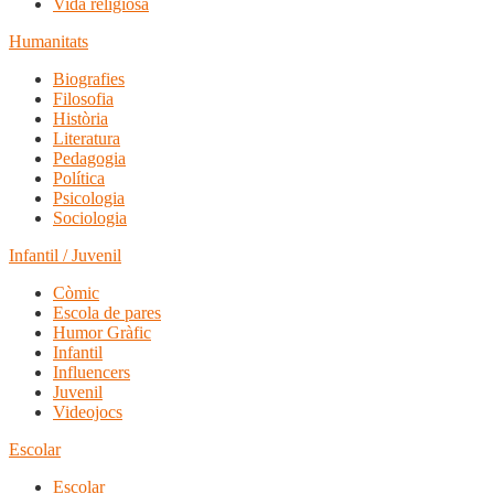
Vida religiosa
Humanitats
Biografies
Filosofia
Història
Literatura
Pedagogia
Política
Psicologia
Sociologia
Infantil / Juvenil
Còmic
Escola de pares
Humor Gràfic
Infantil
Influencers
Juvenil
Videojocs
Escolar
Escolar