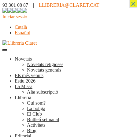
×
93 301 08 87 |
LLIBRERIA@CLARET.CAT
Iniciar sessió
Català
Español
Novetats
Novetats religioses
Novetats generals
Els més venuts
Estiu 2026
La Missa
Alta subscripció
Llibreria
Qui som?
La botiga
El Club
Butlletí setmanal
Activitats
Blog
Editorial