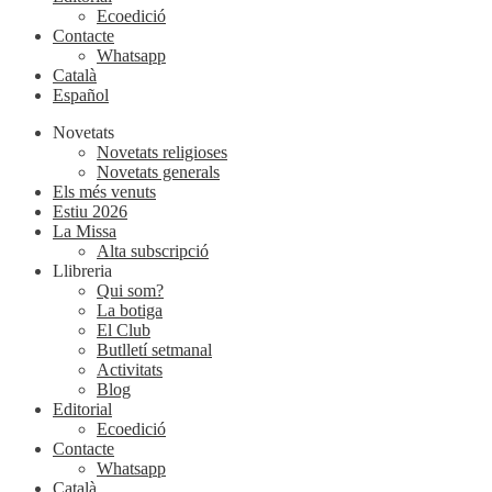
Ecoedició
Contacte
Whatsapp
Català
Español
Novetats
Novetats religioses
Novetats generals
Els més venuts
Estiu 2026
La Missa
Alta subscripció
Llibreria
Qui som?
La botiga
El Club
Butlletí setmanal
Activitats
Blog
Editorial
Ecoedició
Contacte
Whatsapp
Català