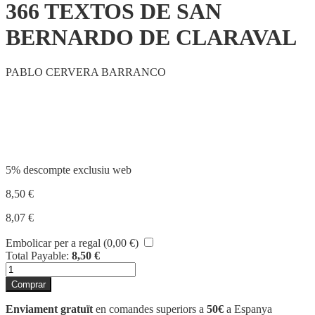
366 TEXTOS DE SAN
BERNARDO DE CLARAVAL
PABLO CERVERA BARRANCO
Compartir
5% descompte exclusiu web
8,50
€
8,07
€
Embolicar per a regal (
0,00
€
)
Total Payable:
8,50
€
quantitat
de
Comprar
366
TEXTOS
Enviament gratuït
en comandes superiors a
50€
a Espanya