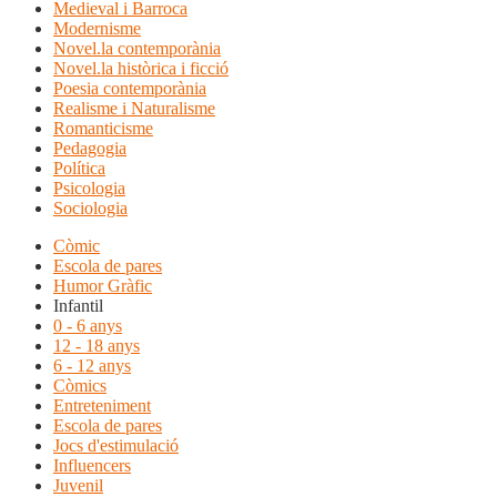
Medieval i Barroca
Modernisme
Novel.la contemporània
Novel.la històrica i ficció
Poesia contemporània
Realisme i Naturalisme
Romanticisme
Pedagogia
Política
Psicologia
Sociologia
Còmic
Escola de pares
Humor Gràfic
Infantil
0 - 6 anys
12 - 18 anys
6 - 12 anys
Còmics
Entreteniment
Escola de pares
Jocs d'estimulació
Influencers
Juvenil