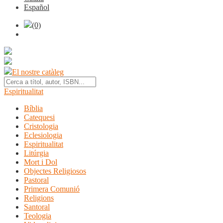
Español
(0)
El nostre catàleg
Espiritualitat
Bíblia
Catequesi
Cristologia
Eclesiologia
Espiritualitat
Litúrgia
Mort i Dol
Objectes Religiosos
Pastoral
Primera Comunió
Religions
Santoral
Teologia