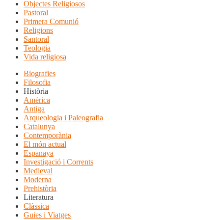
Objectes Religiosos
Pastoral
Primera Comunió
Religions
Santoral
Teologia
Vida religiosa
Biografies
Filosofia
Història
Amèrica
Antiga
Arqueologia i Paleografia
Catalunya
Contemporània
El món actual
Espanaya
Investigació i Corrents
Medieval
Moderna
Prehistòria
Literatura
Clàssica
Guies i Viatges