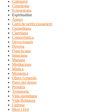
Catequesi
Cristologia
Eclesiologia
Espiritualitat
Autors
Camí de perfeccionament
Carmelitana
Claretiana
Cristocéntrica
Devocionaris
Diversa
Franciscana
Ignaciana
Mariana
Meditacions
Mística
Monàstica
Obres Generals
Pares del desert
Pregària
Testimonis
Vida quotidiana
Vida Religiosa
Litúrgia
Mort i Dol