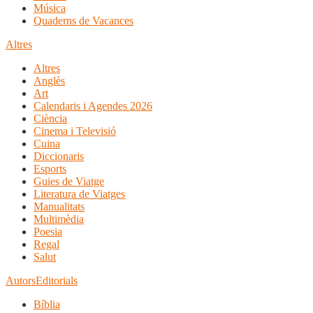
Música
Quaderns de Vacances
Altres
Altres
Anglès
Art
Calendaris i Agendes 2026
Ciència
Cinema i Televisió
Cuina
Diccionaris
Esports
Guies de Viatge
Literatura de Viatges
Manualitats
Multimèdia
Poesia
Regal
Salut
Autors
Editorials
Bíblia