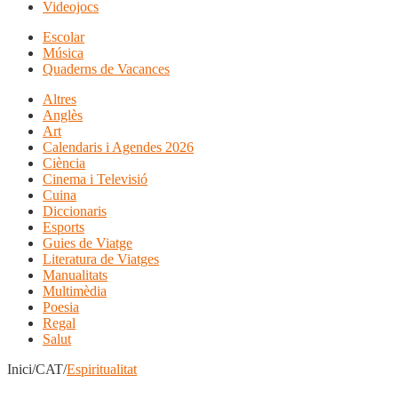
Videojocs
Escolar
Música
Quaderns de Vacances
Altres
Anglès
Art
Calendaris i Agendes 2026
Ciència
Cinema i Televisió
Cuina
Diccionaris
Esports
Guies de Viatge
Literatura de Viatges
Manualitats
Multimèdia
Poesia
Regal
Salut
Inici/CAT/
Espiritualitat