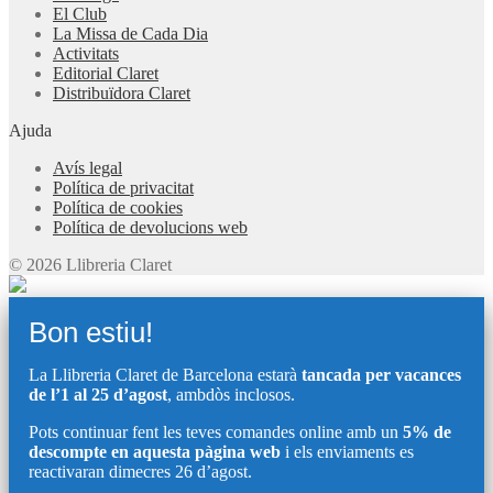
El Club
La Missa de Cada Dia
Activitats
Editorial Claret
Distribuïdora Claret
Ajuda
Avís legal
Política de privacitat
Política de cookies
Política de devolucions web
© 2026 Llibreria Claret
Bon estiu!
La Llibreria Claret de Barcelona estarà
tancada per vacances
de l’1 al 25 d’agost
, ambdòs inclosos.
Pots continuar fent les teves comandes online amb un
5% de
descompte en aquesta pàgina web
i els enviaments es
reactivaran dimecres 26 d’agost.