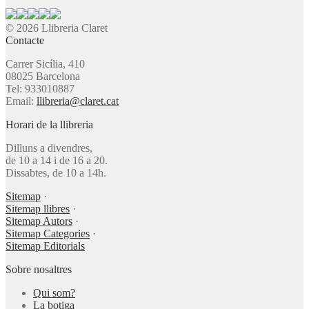
© 2026 Llibreria Claret
Contacte
Carrer Sicília, 410
08025 Barcelona
Tel: 933010887
Email:
llibreria@claret.cat
Horari de la llibreria
Dilluns a divendres,
de 10 a 14 i de 16 a 20.
Dissabtes, de 10 a 14h.
Sitemap
·
Sitemap llibres
·
Sitemap Autors
·
Sitemap Categories
·
Sitemap Editorials
Sobre nosaltres
Qui som?
La botiga