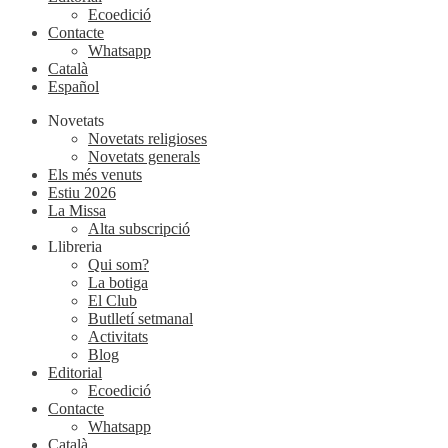
Ecoedició
Contacte
Whatsapp
Català
Español
Novetats
Novetats religioses
Novetats generals
Els més venuts
Estiu 2026
La Missa
Alta subscripció
Llibreria
Qui som?
La botiga
El Club
Butlletí setmanal
Activitats
Blog
Editorial
Ecoedició
Contacte
Whatsapp
Català