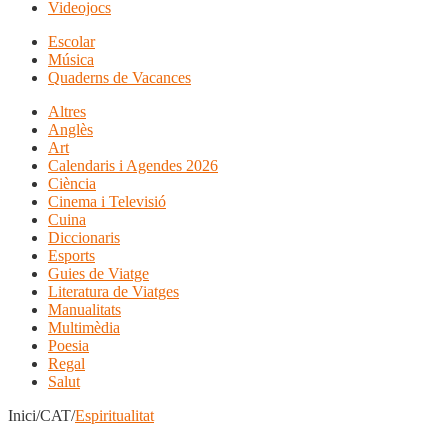
Videojocs
Escolar
Música
Quaderns de Vacances
Altres
Anglès
Art
Calendaris i Agendes 2026
Ciència
Cinema i Televisió
Cuina
Diccionaris
Esports
Guies de Viatge
Literatura de Viatges
Manualitats
Multimèdia
Poesia
Regal
Salut
Inici/CAT/
Espiritualitat