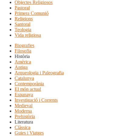
Objectes Religiosos
Pastoral
Primera Comunió
Religions
Santoral
Teologia
Vida religiosa
Biografies
Filosofia
Història
Amèrica
Antiga
Arqueologia i Paleografia
Catalunya
Contemporània
El món actual
Espanaya
Investigació i Corrents
Medieval
Moderna
Prehistòria
Literatura
Clàssica
Guies i Viatges