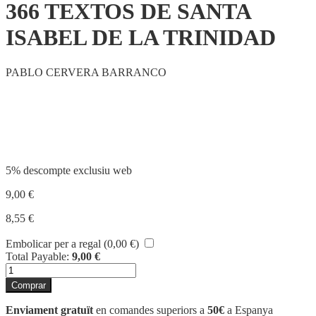
366 TEXTOS DE SANTA
ISABEL DE LA TRINIDAD
PABLO CERVERA BARRANCO
Compartir
5% descompte exclusiu web
9,00
€
8,55
€
Embolicar per a regal (
0,00
€
)
Total Payable:
9,00
€
quantitat
de
Comprar
366
TEXTOS
Enviament gratuït
en comandes superiors a
50€
a Espanya