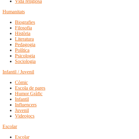
Vida religiosa
Humanitats
Biografies
Filosofia
Història
Literatura
Pedagogia
Política
Psicologia
Sociologia
Infantil / Juvenil
Còmic
Escola de pares
Humor Gràfic
Infantil
Influencers
Juvenil
Videojocs
Escolar
Escolar