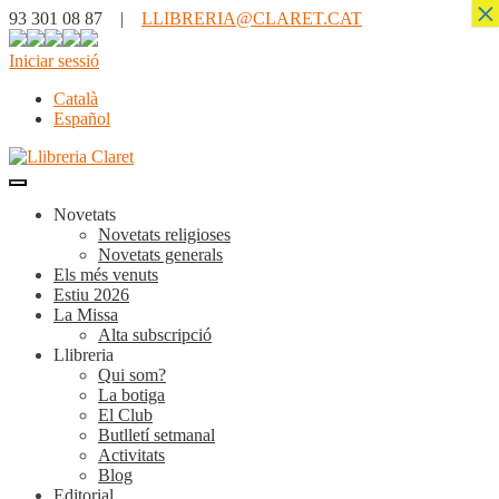
×
93 301 08 87 |
LLIBRERIA@CLARET.CAT
Iniciar sessió
Català
Español
Novetats
Novetats religioses
Novetats generals
Els més venuts
Estiu 2026
La Missa
Alta subscripció
Llibreria
Qui som?
La botiga
El Club
Butlletí setmanal
Activitats
Blog
Editorial