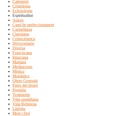
Catequesi
Cristologia
Eclesiologia
Espiritualitat
Autors
Camí de perfeccionament
Carmelitana
Claretiana
Cristocéntrica
Devocionaris
Diversa
Franciscana
Ignaciana
Mariana
Meditacions
Mística
Monàstica
Obres Generals
Pares del desert
Pregària
Testimonis
Vida quotidiana
Vida Religiosa
Litúrgia
Mort i Dol