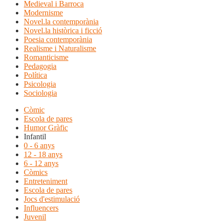
Medieval i Barroca
Modernisme
Novel.la contemporània
Novel.la històrica i ficció
Poesia contemporània
Realisme i Naturalisme
Romanticisme
Pedagogia
Política
Psicologia
Sociologia
Còmic
Escola de pares
Humor Gràfic
Infantil
0 - 6 anys
12 - 18 anys
6 - 12 anys
Còmics
Entreteniment
Escola de pares
Jocs d'estimulació
Influencers
Juvenil