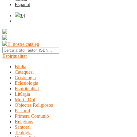
Español
(0)
El nostre catàleg
Espiritualitat
Bíblia
Catequesi
Cristologia
Eclesiologia
Espiritualitat
Litúrgia
Mort i Dol
Objectes Religiosos
Pastoral
Primera Comunió
Religions
Santoral
Teologia