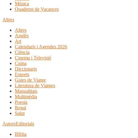
Música
Quaderns de Vacances
Altres
Altres
Anglès
Art
Calendaris i Agendes 2026
Ciència
Cinema i Televisió
Cuina
Diccionaris
Esports
Guies de Viatge
Literatura de Viatges
Manualitats
Multimèdia
Poesia
Regal
Salut
Autors
Editorials
Bíblia