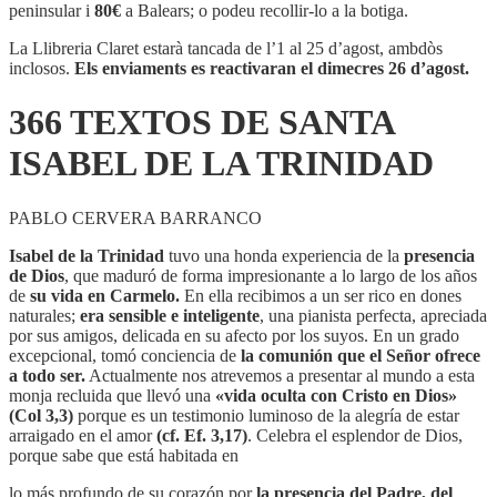
DE
peninsular i
80€
a Balears; o podeu recollir-lo a la botiga.
SANTA
ISABEL
La Llibreria Claret estarà tancada de l’1 al 25 d’agost, ambdòs
DE
inclosos.
Els enviaments es reactivaran el dimecres 26 d’agost.
LA
TRINIDAD
366 TEXTOS DE SANTA
ISABEL DE LA TRINIDAD
PABLO CERVERA BARRANCO
Isabel de la Trinidad
tuvo una honda experiencia de la
presencia
de Dios
, que maduró de forma impresionante a lo largo de los años
de
su vida en Carmelo.
En ella recibimos a un ser rico en dones
naturales;
era sensible e inteligente
, una pianista perfecta, apreciada
por sus amigos, delicada en su afecto por los suyos. En un grado
excepcional, tomó conciencia de
la comunión que el Señor ofrece
a todo ser.
Actualmente nos atrevemos a presentar al mundo a esta
monja recluida que llevó una
«vida oculta con Cristo en Dios»
(Col 3,3)
porque es un testimonio luminoso de la alegría de estar
arraigado en el amor
(cf. Ef. 3,17)
. Celebra el esplendor de Dios,
porque sabe que está habitada en
lo más profundo de su corazón por
la presencia del Padre, del