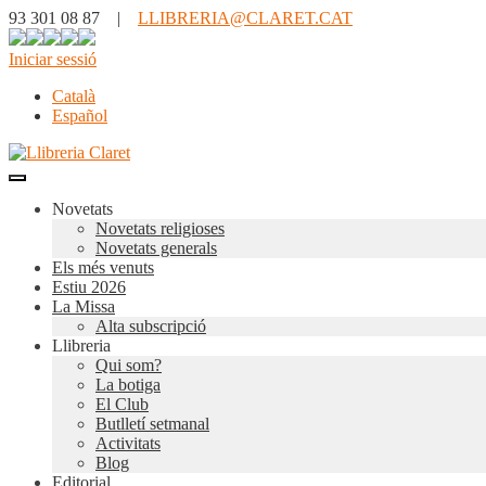
93 301 08 87 |
LLIBRERIA@CLARET.CAT
Iniciar sessió
Català
Español
Novetats
Novetats religioses
Novetats generals
Els més venuts
Estiu 2026
La Missa
Alta subscripció
Llibreria
Qui som?
La botiga
El Club
Butlletí setmanal
Activitats
Blog
Editorial