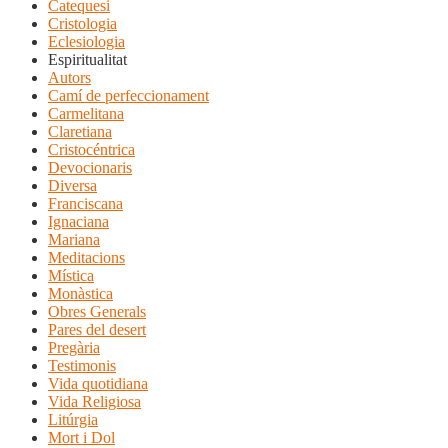
Catequesi
Cristologia
Eclesiologia
Espiritualitat
Autors
Camí de perfeccionament
Carmelitana
Claretiana
Cristocéntrica
Devocionaris
Diversa
Franciscana
Ignaciana
Mariana
Meditacions
Mística
Monàstica
Obres Generals
Pares del desert
Pregària
Testimonis
Vida quotidiana
Vida Religiosa
Litúrgia
Mort i Dol