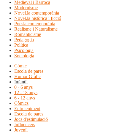
Medieval i Barroca
Modernisme
Novel.la contemporània
Novel.la històrica i ficció
Poesia contemporània
Realisme i Naturalisme
Romanticisme
Pedagogia
Política
Psicologia
Sociologia
Còmic
Escola de pares
Humor Gràfic
Infantil
0 - 6 anys
12 - 18 anys
6 - 12 anys
Còmics
Entreteniment
Escola de pares
Jocs d'estimulació
Influencers
Juvenil