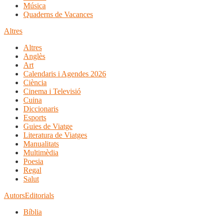
Música
Quaderns de Vacances
Altres
Altres
Anglès
Art
Calendaris i Agendes 2026
Ciència
Cinema i Televisió
Cuina
Diccionaris
Esports
Guies de Viatge
Literatura de Viatges
Manualitats
Multimèdia
Poesia
Regal
Salut
Autors
Editorials
Bíblia