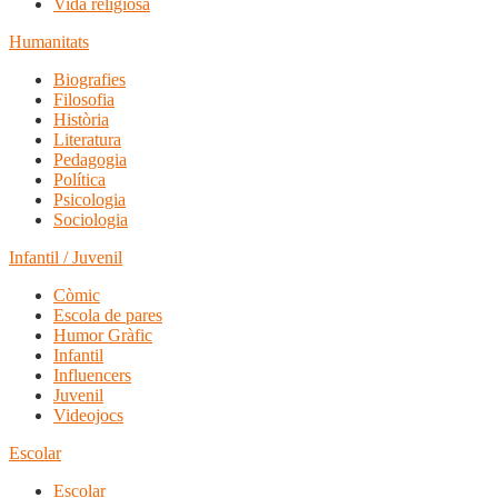
Vida religiosa
Humanitats
Biografies
Filosofia
Història
Literatura
Pedagogia
Política
Psicologia
Sociologia
Infantil / Juvenil
Còmic
Escola de pares
Humor Gràfic
Infantil
Influencers
Juvenil
Videojocs
Escolar
Escolar