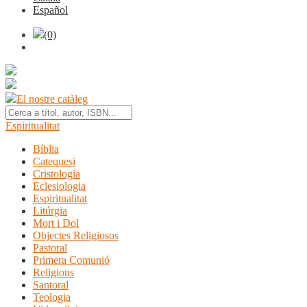
Español
(0)
El nostre catàleg
Espiritualitat
Bíblia
Catequesi
Cristologia
Eclesiologia
Espiritualitat
Litúrgia
Mort i Dol
Objectes Religiosos
Pastoral
Primera Comunió
Religions
Santoral
Teologia