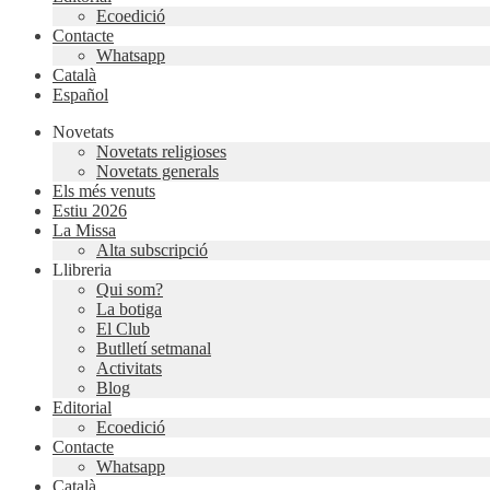
Ecoedició
Contacte
Whatsapp
Català
Español
Novetats
Novetats religioses
Novetats generals
Els més venuts
Estiu 2026
La Missa
Alta subscripció
Llibreria
Qui som?
La botiga
El Club
Butlletí setmanal
Activitats
Blog
Editorial
Ecoedició
Contacte
Whatsapp
Català