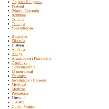
Objectes Religiosos
Pastoral
Primera Comunió
Religions
Santoral
Teologia
Vida religiosa
Biografies
Filosofia
Història
Amèrica
Antiga
Arqueologia i Paleografia
Catalunya
Contemporània
El món actual
Espanaya
Investigació i Corrents
Medieval
Moderna
Prehistòria
Literatura
Clàssica
Guies i Viatges