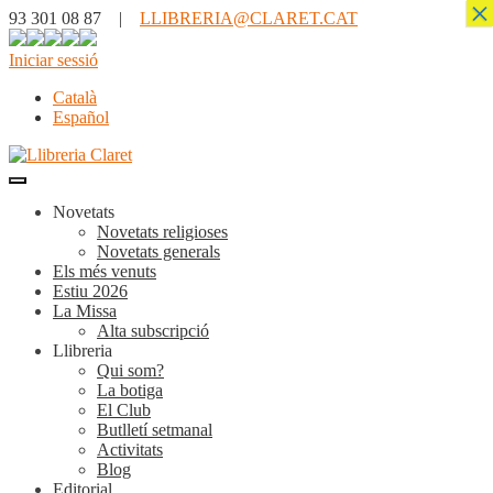
×
93 301 08 87 |
LLIBRERIA@CLARET.CAT
Iniciar sessió
Català
Español
Novetats
Novetats religioses
Novetats generals
Els més venuts
Estiu 2026
La Missa
Alta subscripció
Llibreria
Qui som?
La botiga
El Club
Butlletí setmanal
Activitats
Blog
Editorial