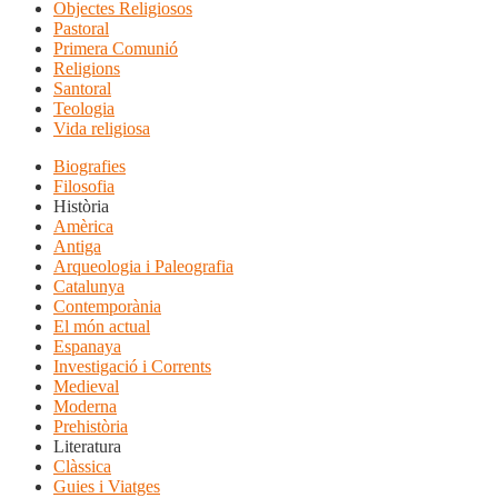
Objectes Religiosos
Pastoral
Primera Comunió
Religions
Santoral
Teologia
Vida religiosa
Biografies
Filosofia
Història
Amèrica
Antiga
Arqueologia i Paleografia
Catalunya
Contemporània
El món actual
Espanaya
Investigació i Corrents
Medieval
Moderna
Prehistòria
Literatura
Clàssica
Guies i Viatges