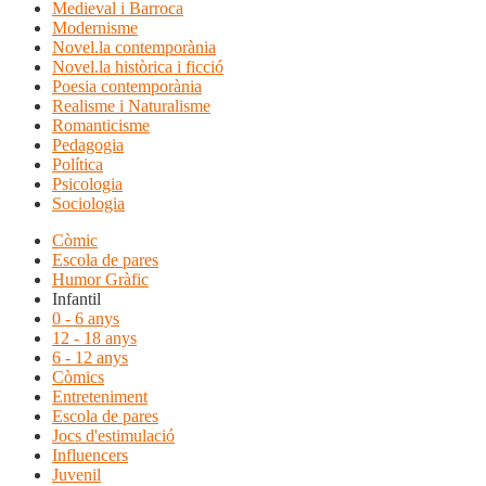
Medieval i Barroca
Modernisme
Novel.la contemporània
Novel.la històrica i ficció
Poesia contemporània
Realisme i Naturalisme
Romanticisme
Pedagogia
Política
Psicologia
Sociologia
Còmic
Escola de pares
Humor Gràfic
Infantil
0 - 6 anys
12 - 18 anys
6 - 12 anys
Còmics
Entreteniment
Escola de pares
Jocs d'estimulació
Influencers
Juvenil