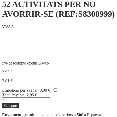
52 ACTIVITATS PER NO
AVORRIR-SE (REF:S8308999)
VVAA
Compartir
5% descompte exclusiu web
2,95
€
2,81
€
Embolicar per a regal (
0,00
€
)
Total Payable:
2,95
€
quantitat
de
Comprar
52
ACTIVITATS
Enviament gratuït
en comandes superiors a
50€
a Espanya