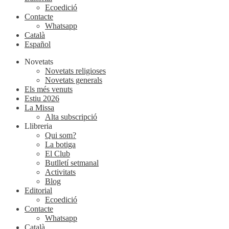
Ecoedició
Contacte
Whatsapp
Català
Español
Novetats
Novetats religioses
Novetats generals
Els més venuts
Estiu 2026
La Missa
Alta subscripció
Llibreria
Qui som?
La botiga
El Club
Butlletí setmanal
Activitats
Blog
Editorial
Ecoedició
Contacte
Whatsapp
Català