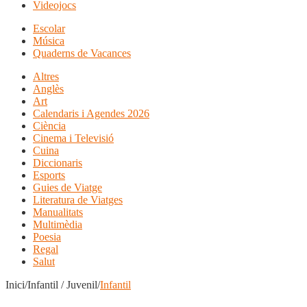
Videojocs
Escolar
Música
Quaderns de Vacances
Altres
Anglès
Art
Calendaris i Agendes 2026
Ciència
Cinema i Televisió
Cuina
Diccionaris
Esports
Guies de Viatge
Literatura de Viatges
Manualitats
Multimèdia
Poesia
Regal
Salut
Inici/Infantil / Juvenil/
Infantil