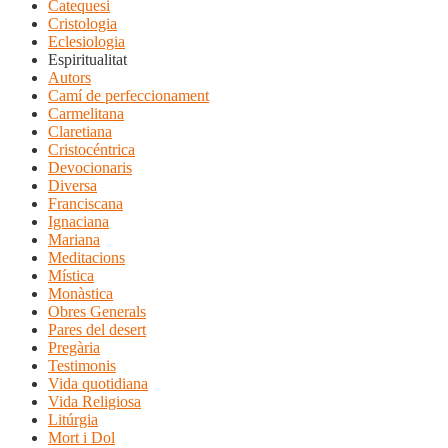
Catequesi
Cristologia
Eclesiologia
Espiritualitat
Autors
Camí de perfeccionament
Carmelitana
Claretiana
Cristocéntrica
Devocionaris
Diversa
Franciscana
Ignaciana
Mariana
Meditacions
Mística
Monàstica
Obres Generals
Pares del desert
Pregària
Testimonis
Vida quotidiana
Vida Religiosa
Litúrgia
Mort i Dol