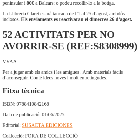
PER
peninsular i
80€
a Balears; o podeu recollir-lo a la botiga.
NO
AVORRIR-
La Llibreria Claret estarà tancada de l’1 al 25 d’agost, ambdòs
SE
inclosos.
Els enviaments es reactivaran el dimecres 26 d’agost.
(REF:S8308999)
52 ACTIVITATS PER NO
AVORRIR-SE (REF:S8308999)
VVAA
Per a jugar amb els amics i les amigues . Amb materials fàcils
d’aconseguir. Conté idees noves i molt entretingudes.
Fitxa tècnica
ISBN:
9788410842168
Data de publicació:
01/06/2025
Editorial:
SUSAETA EDICIONES
Col.lecció:
FORA DE COL.LECCIÓ