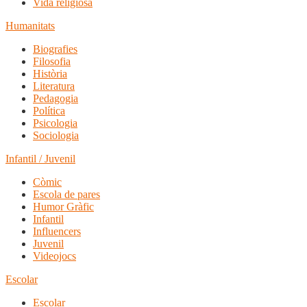
Vida religiosa
Humanitats
Biografies
Filosofia
Història
Literatura
Pedagogia
Política
Psicologia
Sociologia
Infantil / Juvenil
Còmic
Escola de pares
Humor Gràfic
Infantil
Influencers
Juvenil
Videojocs
Escolar
Escolar