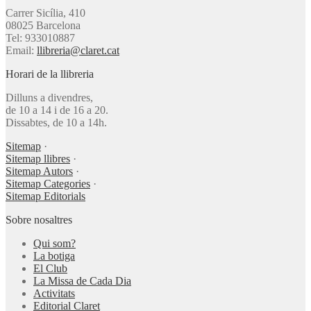
Carrer Sicília, 410
08025 Barcelona
Tel: 933010887
Email:
llibreria@claret.cat
Horari de la llibreria
Dilluns a divendres,
de 10 a 14 i de 16 a 20.
Dissabtes, de 10 a 14h.
Sitemap
·
Sitemap llibres
·
Sitemap Autors
·
Sitemap Categories
·
Sitemap Editorials
Sobre nosaltres
Qui som?
La botiga
El Club
La Missa de Cada Dia
Activitats
Editorial Claret