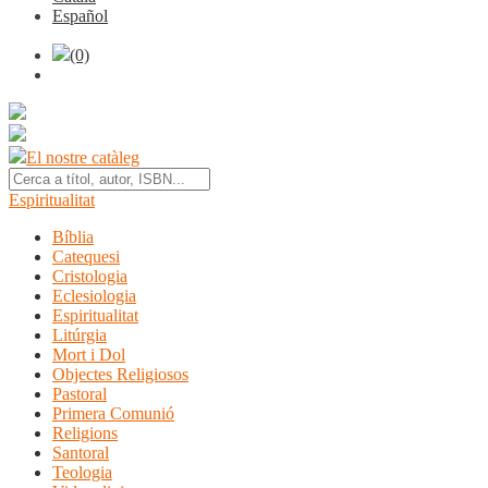
Español
(0)
El nostre catàleg
Espiritualitat
Bíblia
Catequesi
Cristologia
Eclesiologia
Espiritualitat
Litúrgia
Mort i Dol
Objectes Religiosos
Pastoral
Primera Comunió
Religions
Santoral
Teologia