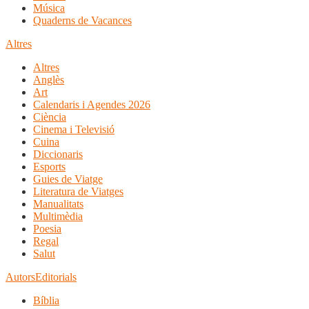
Música
Quaderns de Vacances
Altres
Altres
Anglès
Art
Calendaris i Agendes 2026
Ciència
Cinema i Televisió
Cuina
Diccionaris
Esports
Guies de Viatge
Literatura de Viatges
Manualitats
Multimèdia
Poesia
Regal
Salut
Autors
Editorials
Bíblia