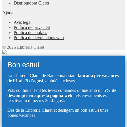
Distribuïdora Claret
Ajuda
Avís legal
Política de privacitat
Política de cookies
Política de devolucions web
© 2026 Llibreria Claret
Bon estiu!
La Llibreria Claret de Barcelona estarà
tancada per vacances
de l’1 al 25 d’agost
, ambdòs inclosos.
Pots continuar fent les teves comandes online amb un
5% de
descompte en aquesta pàgina web
i els enviaments es
reactivaran dimecres 26 d’agost.
Des de la Llibreria Claret et desitgem un bon estiu i unes
bones vacances!