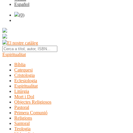
Español
(0)
El nostre catàleg
Espiritualitat
Bíblia
Catequesi
Cristologia
Eclesiologia
Espiritualitat
Litúrgia
Mort i Dol
Objectes Religiosos
Pastoral
Primera Comunió
Religions
Santoral
Teologia