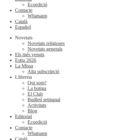
Ecoedició
Contacte
Whatsapp
Català
Español
Novetats
Novetats religioses
Novetats generals
Els més venuts
Estiu 2026
La Missa
Alta subscripció
Llibreria
Qui som?
La botiga
El Club
Butlletí setmanal
Activitats
Blog
Editorial
Ecoedició
Contacte
Whatsapp
Català