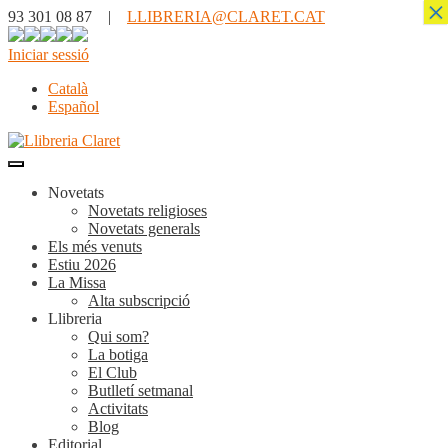
×
93 301 08 87 |
LLIBRERIA@CLARET.CAT
Iniciar sessió
Català
Español
Novetats
Novetats religioses
Novetats generals
Els més venuts
Estiu 2026
La Missa
Alta subscripció
Llibreria
Qui som?
La botiga
El Club
Butlletí setmanal
Activitats
Blog
Editorial