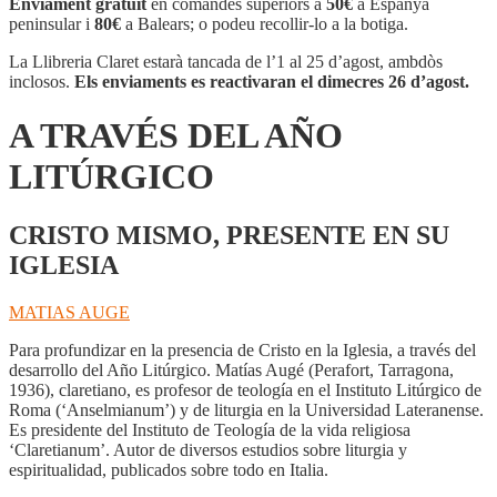
Enviament gratuït
en comandes superiors a
50€
a Espanya
peninsular i
80€
a Balears; o podeu recollir-lo a la botiga.
La Llibreria Claret estarà tancada de l’1 al 25 d’agost, ambdòs
inclosos.
Els enviaments es reactivaran el dimecres 26 d’agost.
A TRAVÉS DEL AÑO
LITÚRGICO
CRISTO MISMO, PRESENTE EN SU
IGLESIA
MATIAS AUGE
Para profundizar en la presencia de Cristo en la Iglesia, a través del
desarrollo del Año Litúrgico. Matías Augé (Perafort, Tarragona,
1936), claretiano, es profesor de teología en el Instituto Litúrgico de
Roma (‘Anselmianum’) y de liturgia en la Universidad Lateranense.
Es presidente del Instituto de Teología de la vida religiosa
‘Claretianum’. Autor de diversos estudios sobre liturgia y
espiritualidad, publicados sobre todo en Italia.