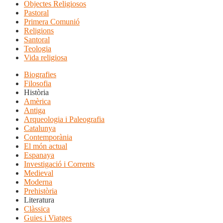
Objectes Religiosos
Pastoral
Primera Comunió
Religions
Santoral
Teologia
Vida religiosa
Biografies
Filosofia
Història
Amèrica
Antiga
Arqueologia i Paleografia
Catalunya
Contemporània
El món actual
Espanaya
Investigació i Corrents
Medieval
Moderna
Prehistòria
Literatura
Clàssica
Guies i Viatges