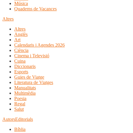
Música
Quaderns de Vacances
Altres
Altres
Anglès
Art
Calendaris i Agendes 2026
Ciència
Cinema i Televisió
Cuina
Diccionaris
Esports
Guies de Viatge
Literatura de Viatges
Manualitats
Multimèdia
Poesia
Regal
Salut
Autors
Editorials
Bíblia