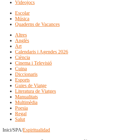
Videojocs
Escolar
Música
Quaderns de Vacances
Altres
Anglès
Art
Calendaris i Agendes 2026
Ciència
Cinema i Televisió
Cuina
Diccionaris
Esports
Guies de Viatge
Literatura de Viatges
Manualitats
Multimèdia
Poesia
Regal
Salut
Inici/SPA/
Espiritualidad