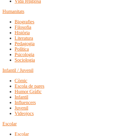
Vida religiosa
Humanitats
Biografies
Filosofia
Història
Literatura
Pedagogia
Política
Psicologia
Sociologia
Infantil / Juvenil
Còmic
Escola de pares
Humor Gràfic
Infantil
Influencers
Juvenil
Videojocs
Escolar
Escolar