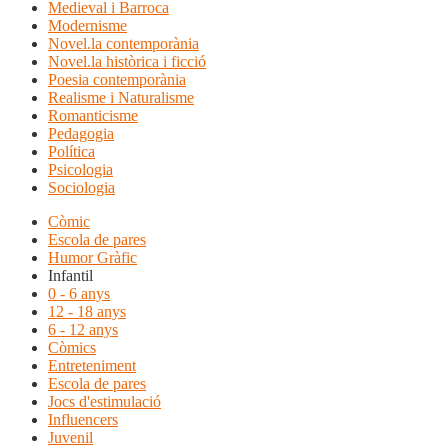
Medieval i Barroca
Modernisme
Novel.la contemporània
Novel.la històrica i ficció
Poesia contemporània
Realisme i Naturalisme
Romanticisme
Pedagogia
Política
Psicologia
Sociologia
Còmic
Escola de pares
Humor Gràfic
Infantil
0 - 6 anys
12 - 18 anys
6 - 12 anys
Còmics
Entreteniment
Escola de pares
Jocs d'estimulació
Influencers
Juvenil