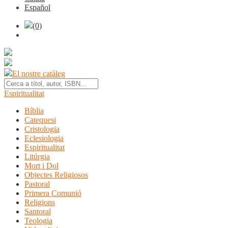
Español
(0)
El nostre catàleg
Espiritualitat
Bíblia
Catequesi
Cristologia
Eclesiologia
Espiritualitat
Litúrgia
Mort i Dol
Objectes Religiosos
Pastoral
Primera Comunió
Religions
Santoral
Teologia