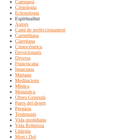
Catequesi
Cristologia
Eclesiologia
Espiritualitat
Autors
Camí de perfeccionament
Carmelitana
Claretiana
Cristocéntrica
Devocionaris
Diversa
Franciscana
Ignaciana
Mariana
Meditacions
Mística
Monàstica
Obres Generals
Pares del desert
Pregària
Testimonis
Vida quotidiana
Vida Religiosa
Litúrgia
Mort i Dol