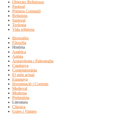
Objectes Religiosos
Pastoral
Primera Comunió
Religions
Santoral
Teologia
Vida religiosa
Biografies
Filosofia
Història
Amèrica
Antiga
Arqueologia i Paleografia
Catalunya
Contemporània
El món actual
Espanaya
Investigació i Corrents
Medieval
Moderna
Prehistòria
Literatura
Clàssica
Guies i Viatges