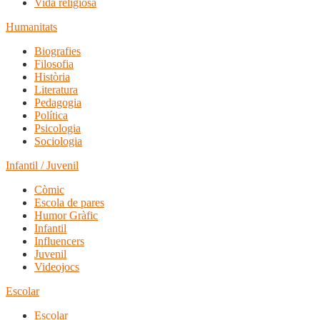
Vida religiosa
Humanitats
Biografies
Filosofia
Història
Literatura
Pedagogia
Política
Psicologia
Sociologia
Infantil / Juvenil
Còmic
Escola de pares
Humor Gràfic
Infantil
Influencers
Juvenil
Videojocs
Escolar
Escolar