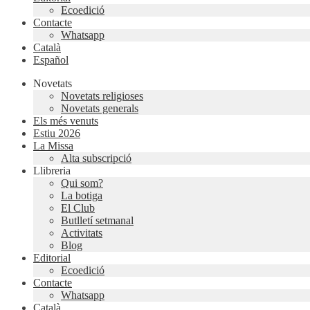
Ecoedició
Contacte
Whatsapp
Català
Español
Novetats
Novetats religioses
Novetats generals
Els més venuts
Estiu 2026
La Missa
Alta subscripció
Llibreria
Qui som?
La botiga
El Club
Butlletí setmanal
Activitats
Blog
Editorial
Ecoedició
Contacte
Whatsapp
Català