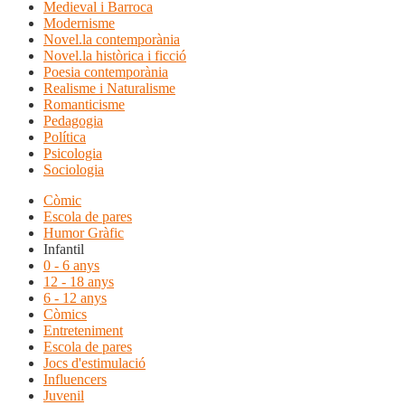
Medieval i Barroca
Modernisme
Novel.la contemporània
Novel.la històrica i ficció
Poesia contemporània
Realisme i Naturalisme
Romanticisme
Pedagogia
Política
Psicologia
Sociologia
Còmic
Escola de pares
Humor Gràfic
Infantil
0 - 6 anys
12 - 18 anys
6 - 12 anys
Còmics
Entreteniment
Escola de pares
Jocs d'estimulació
Influencers
Juvenil