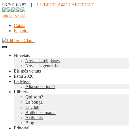
93 301 08 87 |
LLIBRERIA@CLARET.CAT
Iniciar sessió
Català
Español
Novetats
Novetats religioses
Novetats generals
Els més venuts
Estiu 2026
La Missa
Alta subscripció
Llibreria
Qui som?
La botiga
El Club
Butlletí setmanal
Activitats
Blog
Editorial