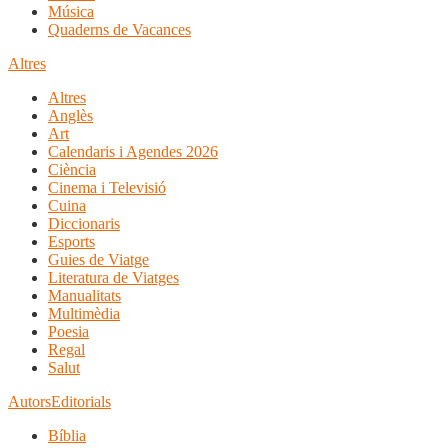
Música
Quaderns de Vacances
Altres
Altres
Anglès
Art
Calendaris i Agendes 2026
Ciència
Cinema i Televisió
Cuina
Diccionaris
Esports
Guies de Viatge
Literatura de Viatges
Manualitats
Multimèdia
Poesia
Regal
Salut
Autors
Editorials
Bíblia