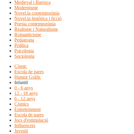
Medieval i Barroca
Modernisme
Novel.la contemporània
Novel.la històrica i ficció
Poesia contemporània
Realisme i Naturalisme
Romanticisme
Pedagogia
Política
Psicologia
Sociologia
Còmic
Escola de pares
Humor Gràfic
Infantil
0 - 6 anys
12 - 18 anys
6 - 12 anys
Còmics
Entreteniment
Escola de pares
Jocs d'estimulació
Influencers
Juvenil