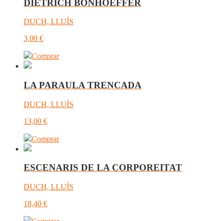
DIETRICH BONHOEFFER
DUCH, LLUÍS
3,00
€
Comprar
LA PARAULA TRENCADA
DUCH, LLUÍS
13,00
€
Comprar
ESCENARIS DE LA CORPOREITAT
DUCH, LLUÍS
18,40
€