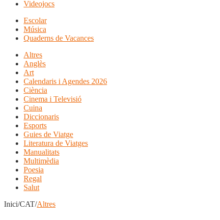
Videojocs
Escolar
Música
Quaderns de Vacances
Altres
Anglès
Art
Calendaris i Agendes 2026
Ciència
Cinema i Televisió
Cuina
Diccionaris
Esports
Guies de Viatge
Literatura de Viatges
Manualitats
Multimèdia
Poesia
Regal
Salut
Inici/CAT/
Altres