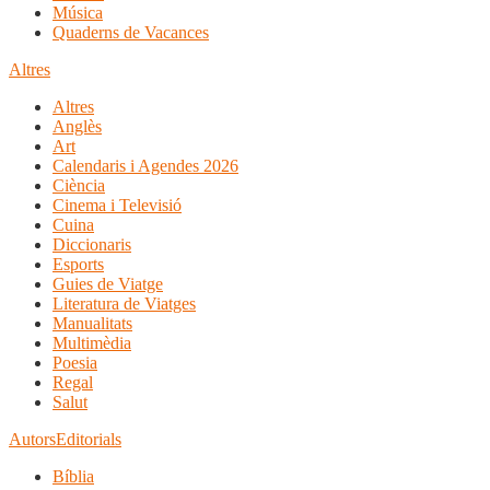
Música
Quaderns de Vacances
Altres
Altres
Anglès
Art
Calendaris i Agendes 2026
Ciència
Cinema i Televisió
Cuina
Diccionaris
Esports
Guies de Viatge
Literatura de Viatges
Manualitats
Multimèdia
Poesia
Regal
Salut
Autors
Editorials
Bíblia