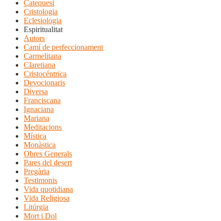
Catequesi
Cristologia
Eclesiologia
Espiritualitat
Autors
Camí de perfeccionament
Carmelitana
Claretiana
Cristocéntrica
Devocionaris
Diversa
Franciscana
Ignaciana
Mariana
Meditacions
Mística
Monàstica
Obres Generals
Pares del desert
Pregària
Testimonis
Vida quotidiana
Vida Religiosa
Litúrgia
Mort i Dol