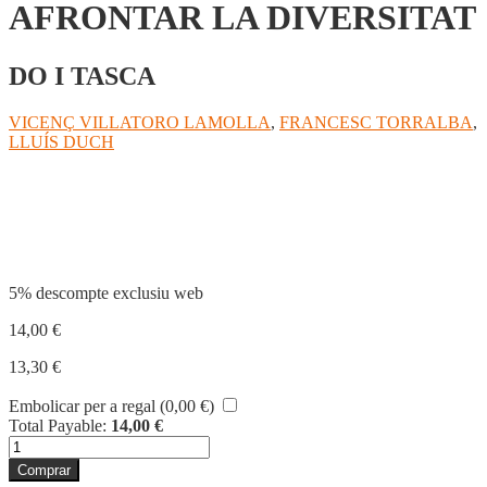
AFRONTAR LA DIVERSITAT
DO I TASCA
VICENÇ VILLATORO LAMOLLA
,
FRANCESC TORRALBA
,
LLUÍS DUCH
Compartir
5% descompte exclusiu web
14,00
€
13,30
€
Embolicar per a regal (
0,00
€
)
Total Payable:
14,00
€
quantitat
de
Comprar
AFRONTAR