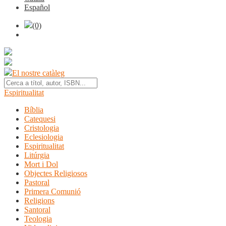
Español
(0)
El nostre catàleg
Espiritualitat
Bíblia
Catequesi
Cristologia
Eclesiologia
Espiritualitat
Litúrgia
Mort i Dol
Objectes Religiosos
Pastoral
Primera Comunió
Religions
Santoral
Teologia