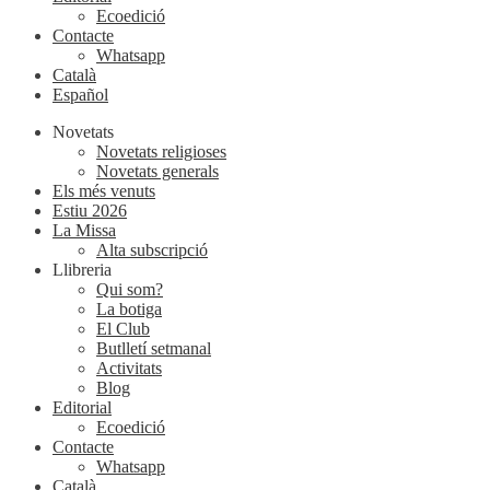
Ecoedició
Contacte
Whatsapp
Català
Español
Novetats
Novetats religioses
Novetats generals
Els més venuts
Estiu 2026
La Missa
Alta subscripció
Llibreria
Qui som?
La botiga
El Club
Butlletí setmanal
Activitats
Blog
Editorial
Ecoedició
Contacte
Whatsapp
Català