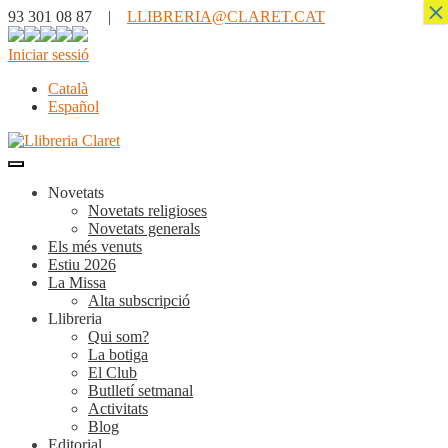
×
93 301 08 87 |
LLIBRERIA@CLARET.CAT
Iniciar sessió
Català
Español
Novetats
Novetats religioses
Novetats generals
Els més venuts
Estiu 2026
La Missa
Alta subscripció
Llibreria
Qui som?
La botiga
El Club
Butlletí setmanal
Activitats
Blog
Editorial