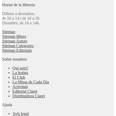
Horari de la llibreria
Dilluns a divendres,
de 10 a 14 i de 16 a 20.
Dissabtes, de 10 a 14h.
Sitemap
·
Sitemap llibres
·
Sitemap Autors
·
Sitemap Categories
·
Sitemap Editorials
Sobre nosaltres
Qui som?
La botiga
El Club
La Missa de Cada Dia
Activitats
Editorial Claret
Distribuïdora Claret
Ajuda
Avís legal