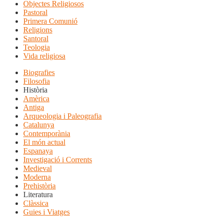
Objectes Religiosos
Pastoral
Primera Comunió
Religions
Santoral
Teologia
Vida religiosa
Biografies
Filosofia
Història
Amèrica
Antiga
Arqueologia i Paleografia
Catalunya
Contemporània
El món actual
Espanaya
Investigació i Corrents
Medieval
Moderna
Prehistòria
Literatura
Clàssica
Guies i Viatges