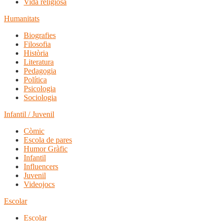
Vida religiosa
Humanitats
Biografies
Filosofia
Història
Literatura
Pedagogia
Política
Psicologia
Sociologia
Infantil / Juvenil
Còmic
Escola de pares
Humor Gràfic
Infantil
Influencers
Juvenil
Videojocs
Escolar
Escolar