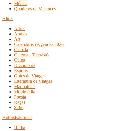
Música
Quaderns de Vacances
Altres
Altres
Anglès
Art
Calendaris i Agendes 2026
Ciència
Cinema i Televisió
Cuina
Diccionaris
Esports
Guies de Viatge
Literatura de Viatges
Manualitats
Multimèdia
Poesia
Regal
Salut
Autors
Editorials
Bíblia