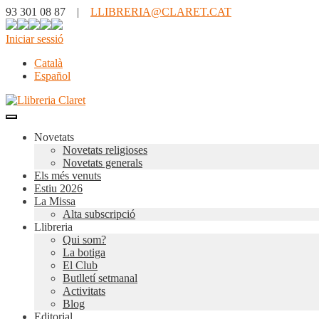
93 301 08 87 |
LLIBRERIA@CLARET.CAT
Iniciar sessió
Català
Español
Novetats
Novetats religioses
Novetats generals
Els més venuts
Estiu 2026
La Missa
Alta subscripció
Llibreria
Qui som?
La botiga
El Club
Butlletí setmanal
Activitats
Blog
Editorial