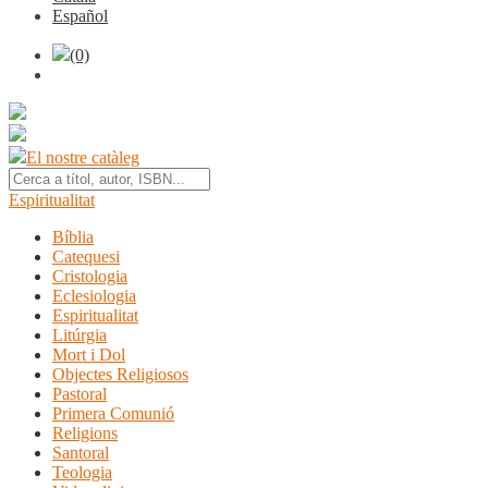
Español
(0)
El nostre catàleg
Espiritualitat
Bíblia
Catequesi
Cristologia
Eclesiologia
Espiritualitat
Litúrgia
Mort i Dol
Objectes Religiosos
Pastoral
Primera Comunió
Religions
Santoral
Teologia