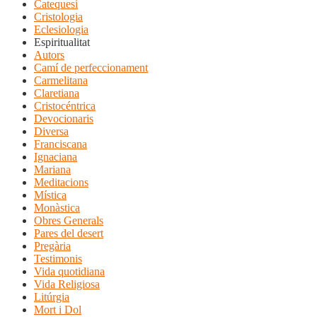
Catequesi
Cristologia
Eclesiologia
Espiritualitat
Autors
Camí de perfeccionament
Carmelitana
Claretiana
Cristocéntrica
Devocionaris
Diversa
Franciscana
Ignaciana
Mariana
Meditacions
Mística
Monàstica
Obres Generals
Pares del desert
Pregària
Testimonis
Vida quotidiana
Vida Religiosa
Litúrgia
Mort i Dol