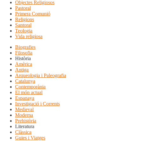
Objectes Religiosos
Pastoral
Primera Comunió
Religions
Santoral
Teologia
Vida religiosa
Biografies
Filosofia
Història
Amèrica
Antiga
Arqueologia i Paleografia
Catalunya
Contemporània
El món actual
Espanaya
Investigació i Corrents
Medieval
Moderna
Prehistòria
Literatura
Clàssica
Guies i Viatges