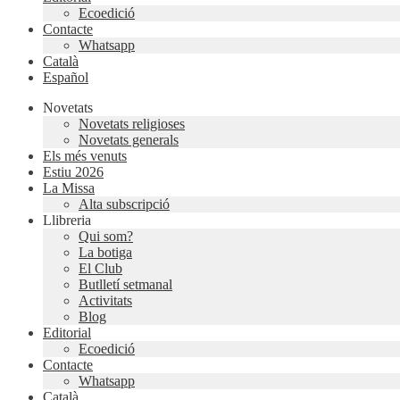
Ecoedició
Contacte
Whatsapp
Català
Español
Novetats
Novetats religioses
Novetats generals
Els més venuts
Estiu 2026
La Missa
Alta subscripció
Llibreria
Qui som?
La botiga
El Club
Butlletí setmanal
Activitats
Blog
Editorial
Ecoedició
Contacte
Whatsapp
Català