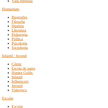
Vida religiosa
Humanitats
Biografies
Filosofia
Història
Literatura
Pedagogia
Política
Psicologia
Sociologia
Infantil / Juvenil
Còmic
Escola de pares
Humor Gràfic
Infantil
Influencers
Juvenil
Videojocs
Escolar
Escolar