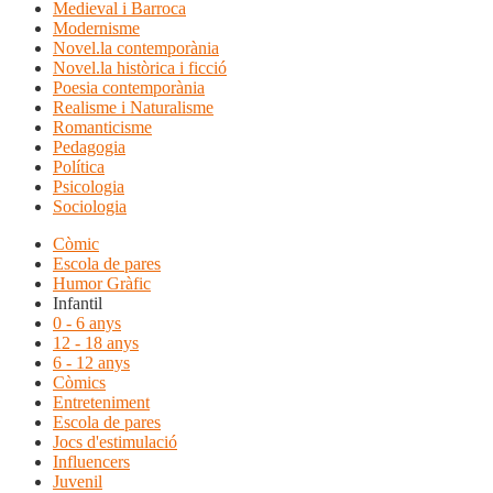
Medieval i Barroca
Modernisme
Novel.la contemporània
Novel.la històrica i ficció
Poesia contemporània
Realisme i Naturalisme
Romanticisme
Pedagogia
Política
Psicologia
Sociologia
Còmic
Escola de pares
Humor Gràfic
Infantil
0 - 6 anys
12 - 18 anys
6 - 12 anys
Còmics
Entreteniment
Escola de pares
Jocs d'estimulació
Influencers
Juvenil