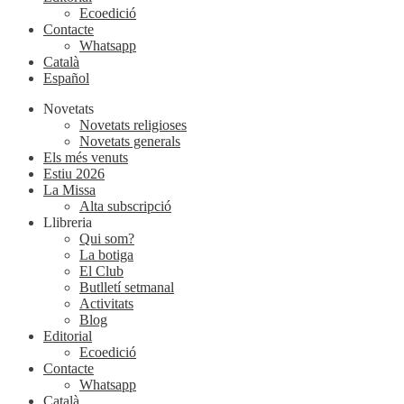
Ecoedició
Contacte
Whatsapp
Català
Español
Novetats
Novetats religioses
Novetats generals
Els més venuts
Estiu 2026
La Missa
Alta subscripció
Llibreria
Qui som?
La botiga
El Club
Butlletí setmanal
Activitats
Blog
Editorial
Ecoedició
Contacte
Whatsapp
Català