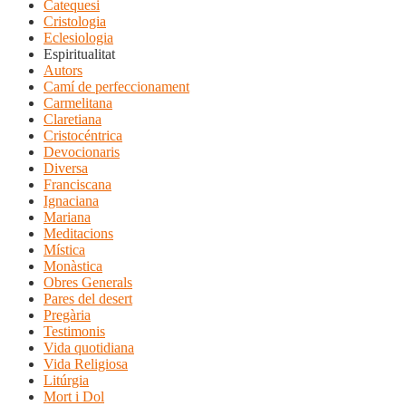
Catequesi
Cristologia
Eclesiologia
Espiritualitat
Autors
Camí de perfeccionament
Carmelitana
Claretiana
Cristocéntrica
Devocionaris
Diversa
Franciscana
Ignaciana
Mariana
Meditacions
Mística
Monàstica
Obres Generals
Pares del desert
Pregària
Testimonis
Vida quotidiana
Vida Religiosa
Litúrgia
Mort i Dol