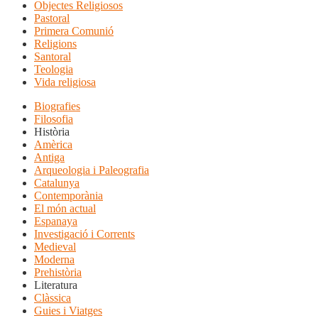
Objectes Religiosos
Pastoral
Primera Comunió
Religions
Santoral
Teologia
Vida religiosa
Biografies
Filosofia
Història
Amèrica
Antiga
Arqueologia i Paleografia
Catalunya
Contemporània
El món actual
Espanaya
Investigació i Corrents
Medieval
Moderna
Prehistòria
Literatura
Clàssica
Guies i Viatges