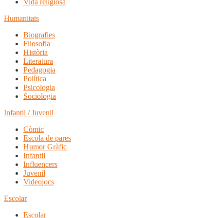
Vida religiosa
Humanitats
Biografies
Filosofia
Història
Literatura
Pedagogia
Política
Psicologia
Sociologia
Infantil / Juvenil
Còmic
Escola de pares
Humor Gràfic
Infantil
Influencers
Juvenil
Videojocs
Escolar
Escolar