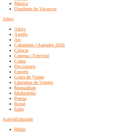
Música
Quaderns de Vacances
Altres
Altres
Anglès
Art
Calendaris i Agendes 2026
Ciència
Cinema i Televisió
Cuina
Diccionaris
Esports
Guies de Viatge
Literatura de Viatges
Manualitats
Multimèdia
Poesia
Regal
Salut
Autors
Editorials
Bíblia