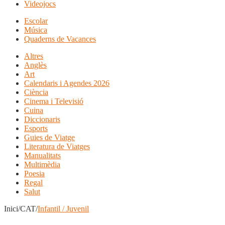
Videojocs
Escolar
Música
Quaderns de Vacances
Altres
Anglès
Art
Calendaris i Agendes 2026
Ciència
Cinema i Televisió
Cuina
Diccionaris
Esports
Guies de Viatge
Literatura de Viatges
Manualitats
Multimèdia
Poesia
Regal
Salut
Inici/CAT/
Infantil / Juvenil