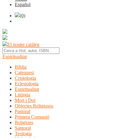
Español
(0)
El nostre catàleg
Espiritualitat
Bíblia
Catequesi
Cristologia
Eclesiologia
Espiritualitat
Litúrgia
Mort i Dol
Objectes Religiosos
Pastoral
Primera Comunió
Religions
Santoral
Teologia