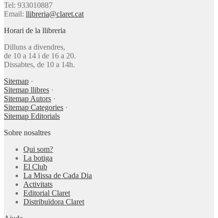
Tel: 933010887
Email:
llibreria@claret.cat
Horari de la llibreria
Dilluns a divendres,
de 10 a 14 i de 16 a 20.
Dissabtes, de 10 a 14h.
Sitemap
·
Sitemap llibres
·
Sitemap Autors
·
Sitemap Categories
·
Sitemap Editorials
Sobre nosaltres
Qui som?
La botiga
El Club
La Missa de Cada Dia
Activitats
Editorial Claret
Distribuïdora Claret