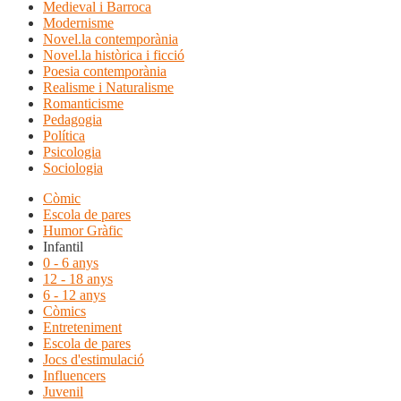
Medieval i Barroca
Modernisme
Novel.la contemporània
Novel.la històrica i ficció
Poesia contemporània
Realisme i Naturalisme
Romanticisme
Pedagogia
Política
Psicologia
Sociologia
Còmic
Escola de pares
Humor Gràfic
Infantil
0 - 6 anys
12 - 18 anys
6 - 12 anys
Còmics
Entreteniment
Escola de pares
Jocs d'estimulació
Influencers
Juvenil