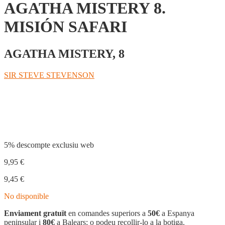
AGATHA MISTERY 8.
MISIÓN SAFARI
AGATHA MISTERY, 8
SIR STEVE STEVENSON
Compartir
5% descompte exclusiu web
9,95
€
9,45
€
No disponible
Enviament gratuït
en comandes superiors a
50€
a Espanya
peninsular i
80€
a Balears; o podeu recollir-lo a la botiga.