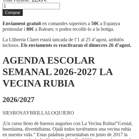
quantitat
de
Comprar
AGENDA
ESCOLAR
Enviament gratuït
en comandes superiors a
50€
a Espanya
SEMANAL
peninsular i
80€
a Balears; o podeu recollir-lo a la botiga.
2026-
2027
La Llibreria Claret estarà tancada de l’1 al 25 d’agost, ambdòs
LA
inclosos.
Els enviaments es reactivaran el dimecres 26 d’agost.
VECINA
RUBIA
AGENDA ESCOLAR
SEMANAL 2026-2027 LA
VECINA RUBIA
2026/2027
SIESROSAYBRILLALOQUIERO
¡Un curso lleno de buenos augurios con La Vecina Rubia!“Genial,
buenísima, divertidísima. Ojalá todos tuviéramos una vecina rubia
en nuestra vida.” Estas palabras presentaban en junio de 2017 la