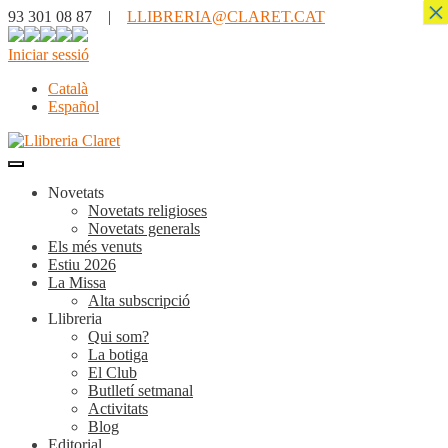
×
93 301 08 87 |
LLIBRERIA@CLARET.CAT
Iniciar sessió
Català
Español
Novetats
Novetats religioses
Novetats generals
Els més venuts
Estiu 2026
La Missa
Alta subscripció
Llibreria
Qui som?
La botiga
El Club
Butlletí setmanal
Activitats
Blog
Editorial