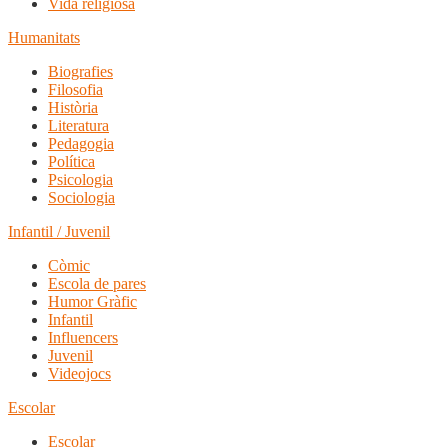
Vida religiosa
Humanitats
Biografies
Filosofia
Història
Literatura
Pedagogia
Política
Psicologia
Sociologia
Infantil / Juvenil
Còmic
Escola de pares
Humor Gràfic
Infantil
Influencers
Juvenil
Videojocs
Escolar
Escolar