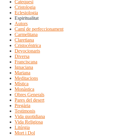
Catequesi
Cristologia
Eclesiologia
Espiritualitat
Autors
Camí de perfeccionament
Carmelitana
Claretiana
Cristocéntrica
Devocionaris
Diversa
Franciscana
Ignaciana
Mariana
Meditacions
Mística
Monàstica
Obres Generals
Pares del desert
Pregària
Testimonis
Vida quotidiana
Vida Religiosa
Litúrgia
Mort i Dol