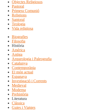
Objectes Religiosos
Pastoral
Primera Comunió
Religions
Santoral
Teologia
Vida religiosa
Biografies
Filosofia
Història
Amèrica
Antiga
Arqueologia i Paleografia
Catalunya
Contemporània
El món actual
Espanaya
Investigació i Corrents
Medieval
Moderna
Prehistòria
Literatura
Clàssica
Guies i Viatges