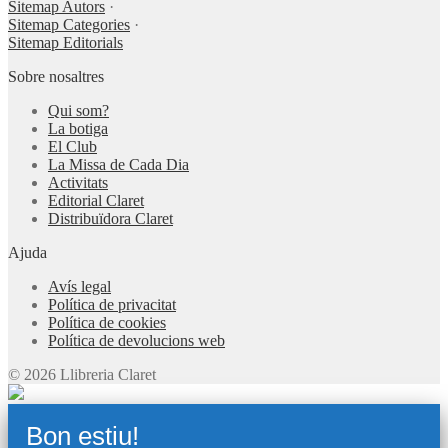
Sitemap Autors
·
Sitemap Categories
·
Sitemap Editorials
Sobre nosaltres
Qui som?
La botiga
El Club
La Missa de Cada Dia
Activitats
Editorial Claret
Distribuïdora Claret
Ajuda
Avís legal
Política de privacitat
Política de cookies
Política de devolucions web
© 2026 Llibreria Claret
Bon estiu!