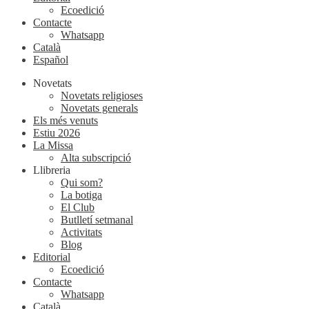
Ecoedició
Contacte
Whatsapp
Català
Español
Novetats
Novetats religioses
Novetats generals
Els més venuts
Estiu 2026
La Missa
Alta subscripció
Llibreria
Qui som?
La botiga
El Club
Butlletí setmanal
Activitats
Blog
Editorial
Ecoedició
Contacte
Whatsapp
Català