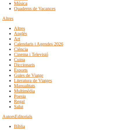
Música
Quaderns de Vacances
Altres
Altres
Anglès
Art
Calendaris i Agendes 2026
Ciència
Cinema i Televisió
Cuina
Diccionaris
Esports
Guies de Viatge
Literatura de Viatges
Manualitats
Multimèdia
Poesia
Regal
Salut
Autors
Editorials
Bíblia