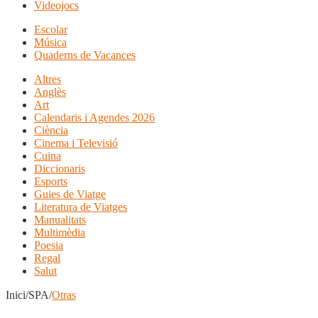
Videojocs
Escolar
Música
Quaderns de Vacances
Altres
Anglès
Art
Calendaris i Agendes 2026
Ciència
Cinema i Televisió
Cuina
Diccionaris
Esports
Guies de Viatge
Literatura de Viatges
Manualitats
Multimèdia
Poesia
Regal
Salut
Inici/SPA/
Otras