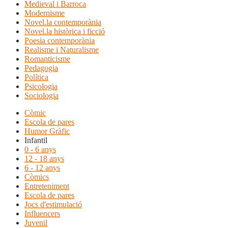
Medieval i Barroca
Modernisme
Novel.la contemporània
Novel.la històrica i ficció
Poesia contemporània
Realisme i Naturalisme
Romanticisme
Pedagogia
Política
Psicologia
Sociologia
Còmic
Escola de pares
Humor Gràfic
Infantil
0 - 6 anys
12 - 18 anys
6 - 12 anys
Còmics
Entreteniment
Escola de pares
Jocs d'estimulació
Influencers
Juvenil