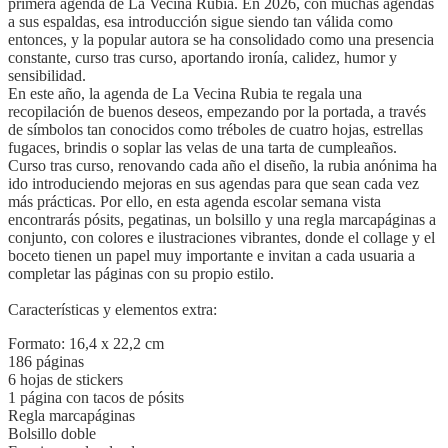
primera agenda de La Vecina Rubia. En 2026, con muchas agendas
a sus espaldas, esa introducción sigue siendo tan válida como
entonces, y la popular autora se ha consolidado como una presencia
constante, curso tras curso, aportando ironía, calidez, humor y
sensibilidad.
En este año, la agenda de La Vecina Rubia te regala una
recopilación de buenos deseos, empezando por la portada, a través
de símbolos tan conocidos como tréboles de cuatro hojas, estrellas
fugaces, brindis o soplar las velas de una tarta de cumpleaños.
Curso tras curso, renovando cada año el diseño, la rubia anónima ha
ido introduciendo mejoras en sus agendas para que sean cada vez
más prácticas. Por ello, en esta agenda escolar semana vista
encontrarás pósits, pegatinas, un bolsillo y una regla marcapáginas a
conjunto, con colores e ilustraciones vibrantes, donde el collage y el
boceto tienen un papel muy importante e invitan a cada usuaria a
completar las páginas con su propio estilo.
Características y elementos extra:
Formato: 16,4 x 22,2 cm
186 páginas
6 hojas de stickers
1 página con tacos de pósits
Regla marcapáginas
Bolsillo doble