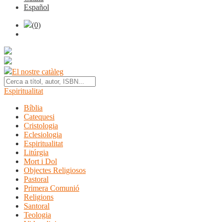
Español
(0)
El nostre catàleg
Espiritualitat
Bíblia
Catequesi
Cristologia
Eclesiologia
Espiritualitat
Litúrgia
Mort i Dol
Objectes Religiosos
Pastoral
Primera Comunió
Religions
Santoral
Teologia