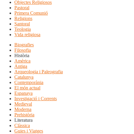
Objectes Religiosos
Pastoral
Primera Comunió
Religions
Santoral
Teologia
Vida religiosa
Biografies
Filosofia
Història
Amèrica
Antiga
Arqueologia i Paleografia
Catalunya
Contemporània
El món actual
Espanaya
Investigació i Corrents
Medieval
Moderna
Prehistòria
Literatura
Clàssica
Guies i Viatges