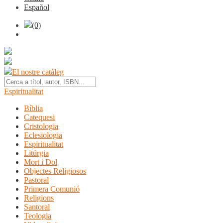
Español
(0)
El nostre catàleg
Espiritualitat
Bíblia
Catequesi
Cristologia
Eclesiologia
Espiritualitat
Litúrgia
Mort i Dol
Objectes Religiosos
Pastoral
Primera Comunió
Religions
Santoral
Teologia