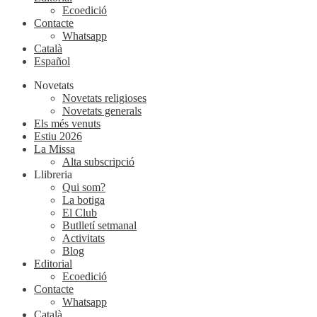
Ecoedició
Contacte
Whatsapp
Català
Español
Novetats
Novetats religioses
Novetats generals
Els més venuts
Estiu 2026
La Missa
Alta subscripció
Llibreria
Qui som?
La botiga
El Club
Butlletí setmanal
Activitats
Blog
Editorial
Ecoedició
Contacte
Whatsapp
Català