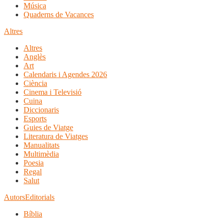
Música
Quaderns de Vacances
Altres
Altres
Anglès
Art
Calendaris i Agendes 2026
Ciència
Cinema i Televisió
Cuina
Diccionaris
Esports
Guies de Viatge
Literatura de Viatges
Manualitats
Multimèdia
Poesia
Regal
Salut
Autors
Editorials
Bíblia