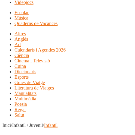
Videojocs
Escolar
Música
Quaderns de Vacances
Altres
Anglès
Art
Calendaris i Agendes 2026
Ciència
Cinema i Televisió
Cuina
Diccionaris
Esports
Guies de Viatge
Literatura de Viatges
Manualitats
Multimèdia
Poesia
Regal
Salut
Inici/Infantil / Juvenil/
Infantil