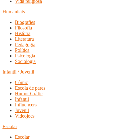
Vida religiosa
Humanitats
Biografies
Filosofia
Història
Literatura
Pedagogia
Política
Psicologia
Sociologia
Infantil / Juvenil
Còmic
Escola de pares
Humor Gràfic
Infantil
Influencers
Juvenil
Videojocs
Escolar
Escolar