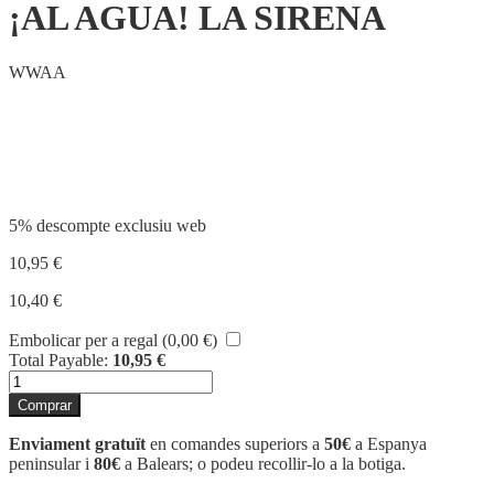
¡AL AGUA! LA SIRENA
WWAA
Compartir
5% descompte exclusiu web
10,95
€
10,40
€
Embolicar per a regal (
0,00
€
)
Total Payable:
10,95
€
quantitat
de
Comprar
¡AL
AGUA!
Enviament gratuït
en comandes superiors a
50€
a Espanya
LA
peninsular i
80€
a Balears; o podeu recollir-lo a la botiga.
SIRENA