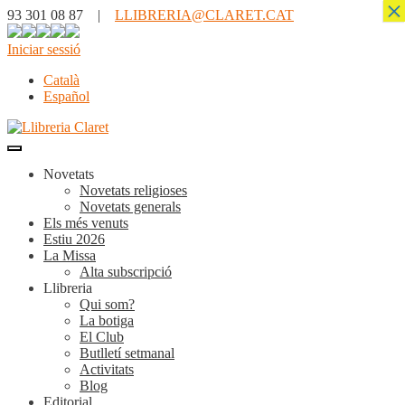
×
93 301 08 87 |
LLIBRERIA@CLARET.CAT
Iniciar sessió
Català
Español
Novetats
Novetats religioses
Novetats generals
Els més venuts
Estiu 2026
La Missa
Alta subscripció
Llibreria
Qui som?
La botiga
El Club
Butlletí setmanal
Activitats
Blog
Editorial