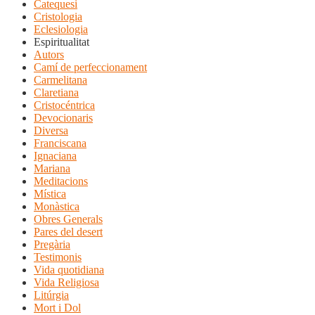
Catequesi
Cristologia
Eclesiologia
Espiritualitat
Autors
Camí de perfeccionament
Carmelitana
Claretiana
Cristocéntrica
Devocionaris
Diversa
Franciscana
Ignaciana
Mariana
Meditacions
Mística
Monàstica
Obres Generals
Pares del desert
Pregària
Testimonis
Vida quotidiana
Vida Religiosa
Litúrgia
Mort i Dol