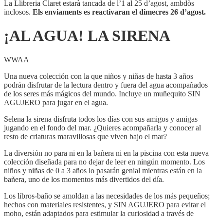
La Llibreria Claret estarà tancada de l’1 al 25 d’agost, ambdòs
inclosos.
Els enviaments es reactivaran el dimecres 26 d’agost.
¡AL AGUA! LA SIRENA
WWAA
Una nueva colección con la que niños y niñas de hasta 3 años
podrán disfrutar de la lectura dentro y fuera del agua acompañados
de los seres más mágicos del mundo. Incluye un muñequito SIN
AGUJERO para jugar en el agua.
Selena la sirena disfruta todos los días con sus amigos y amigas
jugando en el fondo del mar. ¿Quieres acompañarla y conocer al
resto de criaturas maravillosas que viven bajo el mar?
La diversión no para ni en la bañera ni en la piscina con esta nueva
colección diseñada para no dejar de leer en ningún momento. Los
niños y niñas de 0 a 3 años lo pasarán genial mientras están en la
bañera, uno de los momentos más divertidos del día.
Los libros-baño se amoldan a las necesidades de los más pequeños;
hechos con materiales resistentes, y SIN AGUJERO para evitar el
moho, están adaptados para estimular la curiosidad a través de