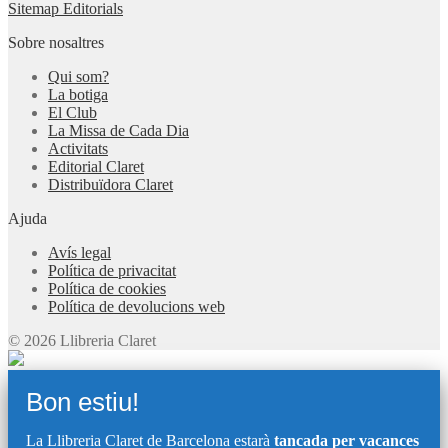
Sitemap Editorials
Sobre nosaltres
Qui som?
La botiga
El Club
La Missa de Cada Dia
Activitats
Editorial Claret
Distribuïdora Claret
Ajuda
Avís legal
Política de privacitat
Política de cookies
Política de devolucions web
© 2026 Llibreria Claret
Bon estiu!
La Llibreria Claret de Barcelona estarà
tancada per vacances