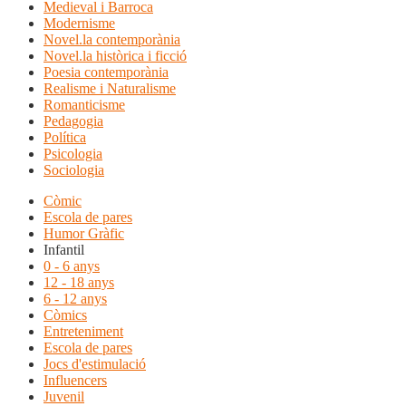
Medieval i Barroca
Modernisme
Novel.la contemporània
Novel.la històrica i ficció
Poesia contemporània
Realisme i Naturalisme
Romanticisme
Pedagogia
Política
Psicologia
Sociologia
Còmic
Escola de pares
Humor Gràfic
Infantil
0 - 6 anys
12 - 18 anys
6 - 12 anys
Còmics
Entreteniment
Escola de pares
Jocs d'estimulació
Influencers
Juvenil