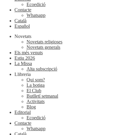
Ecoedició
Contacte
Whatsapp
Català
Español
Novetats
Novetats religioses
Novetats generals
Els més venuts
Estiu 2026
La Missa
Alta subscripció
Llibreria
Qui som?
La botiga
El Club
Butlletí setmanal
Activitats
Blog
Editorial
Ecoedició
Contacte
Whatsapp
Català