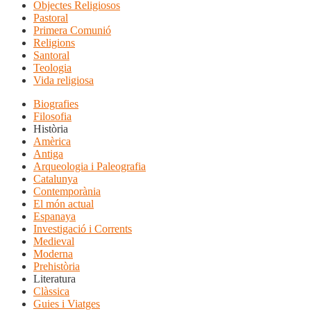
Objectes Religiosos
Pastoral
Primera Comunió
Religions
Santoral
Teologia
Vida religiosa
Biografies
Filosofia
Història
Amèrica
Antiga
Arqueologia i Paleografia
Catalunya
Contemporània
El món actual
Espanaya
Investigació i Corrents
Medieval
Moderna
Prehistòria
Literatura
Clàssica
Guies i Viatges