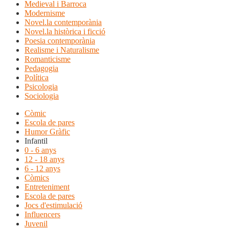
Medieval i Barroca
Modernisme
Novel.la contemporània
Novel.la històrica i ficció
Poesia contemporània
Realisme i Naturalisme
Romanticisme
Pedagogia
Política
Psicologia
Sociologia
Còmic
Escola de pares
Humor Gràfic
Infantil
0 - 6 anys
12 - 18 anys
6 - 12 anys
Còmics
Entreteniment
Escola de pares
Jocs d'estimulació
Influencers
Juvenil