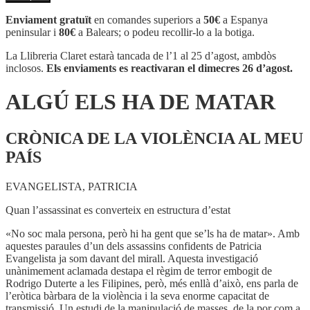
ALGÚ
ELS
Enviament gratuït
en comandes superiors a
50€
a Espanya
HA
peninsular i
80€
a Balears; o podeu recollir-lo a la botiga.
DE
MATAR
La Llibreria Claret estarà tancada de l’1 al 25 d’agost, ambdòs
inclosos.
Els enviaments es reactivaran el dimecres 26 d’agost.
ALGÚ ELS HA DE MATAR
CRÒNICA DE LA VIOLÈNCIA AL MEU
PAÍS
EVANGELISTA, PATRICIA
Quan l’assassinat es converteix en estructura d’estat
«No soc mala persona, però hi ha gent que se’ls ha de matar». Amb
aquestes paraules d’un dels assassins confidents de Patricia
Evangelista ja som davant del mirall. Aquesta investigació
unànimement aclamada destapa el règim de terror embogit de
Rodrigo Duterte a les Filipines, però, més enllà d’això, ens parla de
l’eròtica bàrbara de la violència i la seva enorme capacitat de
transmissió. Un estudi de la manipulació de masses, de la por com a