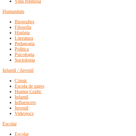
Vida religiosa
Humanitats
Biografies
Filosofia
Història
Literatura
Pedagogia
Política
Psicologia
Sociologia
Infantil / Juvenil
Còmic
Escola de pares
Humor Gràfic
Infantil
Influencers
Juvenil
Videojocs
Escolar
Escolar