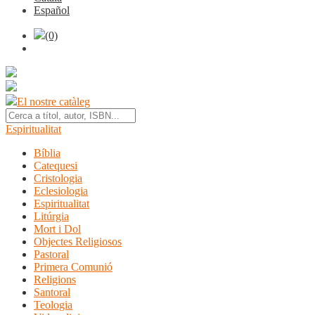
Español
(0)
El nostre catàleg
Espiritualitat
Bíblia
Catequesi
Cristologia
Eclesiologia
Espiritualitat
Litúrgia
Mort i Dol
Objectes Religiosos
Pastoral
Primera Comunió
Religions
Santoral
Teologia