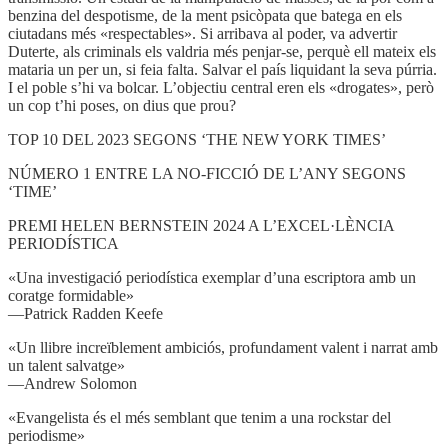
benzina del despotisme, de la ment psicòpata que batega en els
ciutadans més «respectables». Si arribava al poder, va advertir
Duterte, als criminals els valdria més penjar-se, perquè ell mateix els
mataria un per un, si feia falta. Salvar el país liquidant la seva púrria.
I el poble s’hi va bolcar. L’objectiu central eren els «drogates», però
un cop t’hi poses, on dius que prou?
TOP 10 DEL 2023 SEGONS ‘THE NEW YORK TIMES’
NÚMERO 1 ENTRE LA NO-FICCIÓ DE L’ANY SEGONS
‘TIME’
PREMI HELEN BERNSTEIN 2024 A L’EXCEL·LÈNCIA
PERIODÍSTICA
«Una investigació periodística exemplar d’una escriptora amb un
coratge formidable»
—Patrick Radden Keefe
«Un llibre increïblement ambiciós, profundament valent i narrat amb
un talent salvatge»
—Andrew Solomon
«Evangelista és el més semblant que tenim a una rockstar del
periodisme»