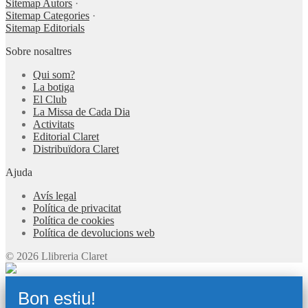
Sitemap Autors
·
Sitemap Categories
·
Sitemap Editorials
Sobre nosaltres
Qui som?
La botiga
El Club
La Missa de Cada Dia
Activitats
Editorial Claret
Distribuïdora Claret
Ajuda
Avís legal
Política de privacitat
Política de cookies
Política de devolucions web
© 2026 Llibreria Claret
Bon estiu!