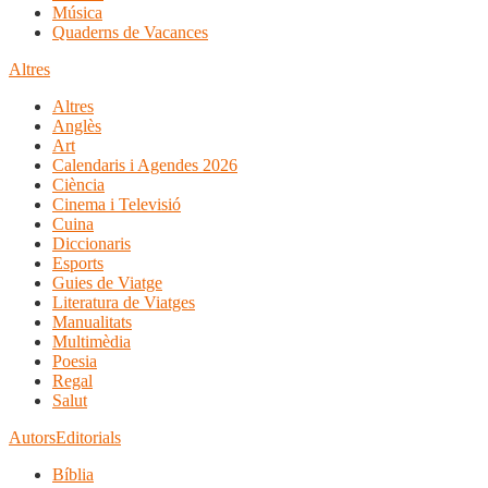
Música
Quaderns de Vacances
Altres
Altres
Anglès
Art
Calendaris i Agendes 2026
Ciència
Cinema i Televisió
Cuina
Diccionaris
Esports
Guies de Viatge
Literatura de Viatges
Manualitats
Multimèdia
Poesia
Regal
Salut
Autors
Editorials
Bíblia