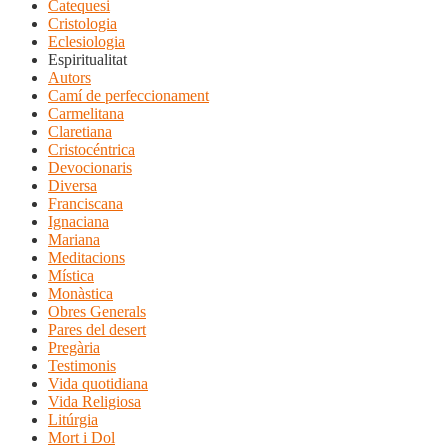
Catequesi
Cristologia
Eclesiologia
Espiritualitat
Autors
Camí de perfeccionament
Carmelitana
Claretiana
Cristocéntrica
Devocionaris
Diversa
Franciscana
Ignaciana
Mariana
Meditacions
Mística
Monàstica
Obres Generals
Pares del desert
Pregària
Testimonis
Vida quotidiana
Vida Religiosa
Litúrgia
Mort i Dol