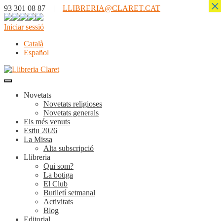
×
93 301 08 87 |
LLIBRERIA@CLARET.CAT
Iniciar sessió
Català
Español
Novetats
Novetats religioses
Novetats generals
Els més venuts
Estiu 2026
La Missa
Alta subscripció
Llibreria
Qui som?
La botiga
El Club
Butlletí setmanal
Activitats
Blog
Editorial