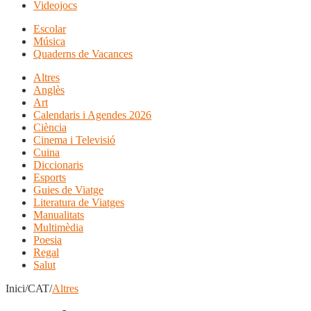
Videojocs
Escolar
Música
Quaderns de Vacances
Altres
Anglès
Art
Calendaris i Agendes 2026
Ciència
Cinema i Televisió
Cuina
Diccionaris
Esports
Guies de Viatge
Literatura de Viatges
Manualitats
Multimèdia
Poesia
Regal
Salut
Inici/CAT/
Altres