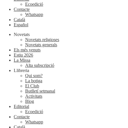
Ecoedició
Contacte
Whatsapp
Català
Español
Novetats
Novetats religioses
Novetats generals
Els més venuts
Estiu 2026
La Missa
Alta subscripció
Llibreria
Qui som?
La botiga
El Club
Butlletí setmanal
Activitats
Blog
Editorial
Ecoedició
Contacte
Whatsapp
Català