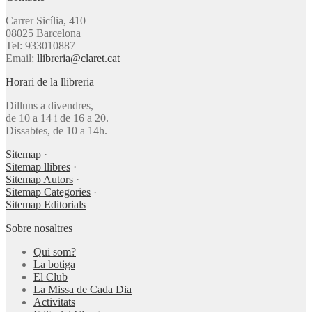
Carrer Sicília, 410
08025 Barcelona
Tel: 933010887
Email:
llibreria@claret.cat
Horari de la llibreria
Dilluns a divendres,
de 10 a 14 i de 16 a 20.
Dissabtes, de 10 a 14h.
Sitemap
·
Sitemap llibres
·
Sitemap Autors
·
Sitemap Categories
·
Sitemap Editorials
Sobre nosaltres
Qui som?
La botiga
El Club
La Missa de Cada Dia
Activitats