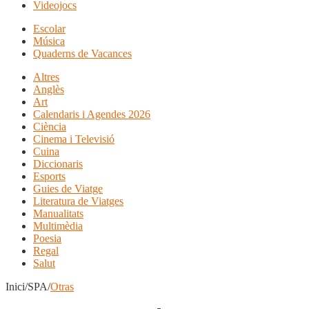
Videojocs
Escolar
Música
Quaderns de Vacances
Altres
Anglès
Art
Calendaris i Agendes 2026
Ciència
Cinema i Televisió
Cuina
Diccionaris
Esports
Guies de Viatge
Literatura de Viatges
Manualitats
Multimèdia
Poesia
Regal
Salut
Inici/SPA/
Otras