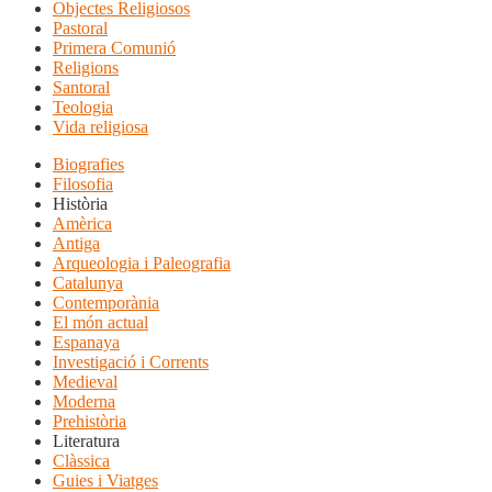
Objectes Religiosos
Pastoral
Primera Comunió
Religions
Santoral
Teologia
Vida religiosa
Biografies
Filosofia
Història
Amèrica
Antiga
Arqueologia i Paleografia
Catalunya
Contemporània
El món actual
Espanaya
Investigació i Corrents
Medieval
Moderna
Prehistòria
Literatura
Clàssica
Guies i Viatges