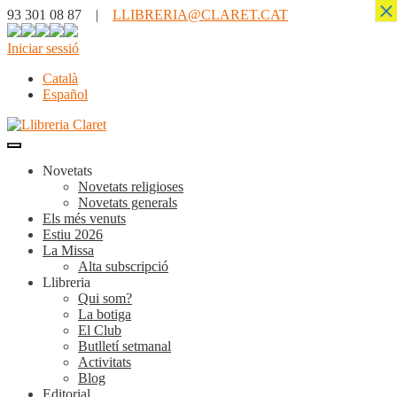
×
93 301 08 87 |
LLIBRERIA@CLARET.CAT
Iniciar sessió
Català
Español
Novetats
Novetats religioses
Novetats generals
Els més venuts
Estiu 2026
La Missa
Alta subscripció
Llibreria
Qui som?
La botiga
El Club
Butlletí setmanal
Activitats
Blog
Editorial