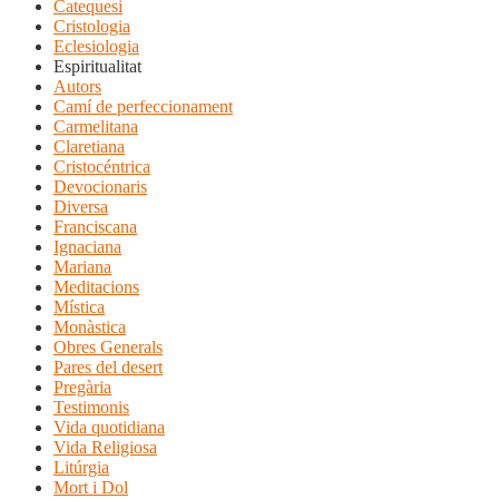
Catequesi
Cristologia
Eclesiologia
Espiritualitat
Autors
Camí de perfeccionament
Carmelitana
Claretiana
Cristocéntrica
Devocionaris
Diversa
Franciscana
Ignaciana
Mariana
Meditacions
Mística
Monàstica
Obres Generals
Pares del desert
Pregària
Testimonis
Vida quotidiana
Vida Religiosa
Litúrgia
Mort i Dol