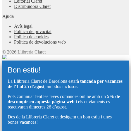
Editorial Claret
Distribuïdora Claret
Ajuda
Avís legal
Política de privacitat
Política de cookies
Política de devolucions web
© 2026 Llibreria Claret
Bon estiu!
La Llibreria Claret de Barcelona estarà
tancada per vacances
de l’1 al 25 d’agost
, ambdòs inclosos.
Pots continuar fent les teves comandes online amb un
5% de
descompte en aquesta pàgina web
i els enviaments es
reactivaran dimecres 26 d’agost.
Des de la Llibreria Claret et desitgem un bon estiu i unes
bones vacances!