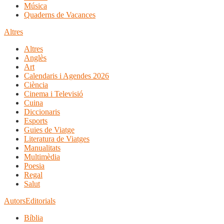
Música
Quaderns de Vacances
Altres
Altres
Anglès
Art
Calendaris i Agendes 2026
Ciència
Cinema i Televisió
Cuina
Diccionaris
Esports
Guies de Viatge
Literatura de Viatges
Manualitats
Multimèdia
Poesia
Regal
Salut
Autors
Editorials
Bíblia