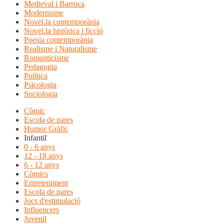
Medieval i Barroca
Modernisme
Novel.la contemporània
Novel.la històrica i ficció
Poesia contemporània
Realisme i Naturalisme
Romanticisme
Pedagogia
Política
Psicologia
Sociologia
Còmic
Escola de pares
Humor Gràfic
Infantil
0 - 6 anys
12 - 18 anys
6 - 12 anys
Còmics
Entreteniment
Escola de pares
Jocs d'estimulació
Influencers
Juvenil