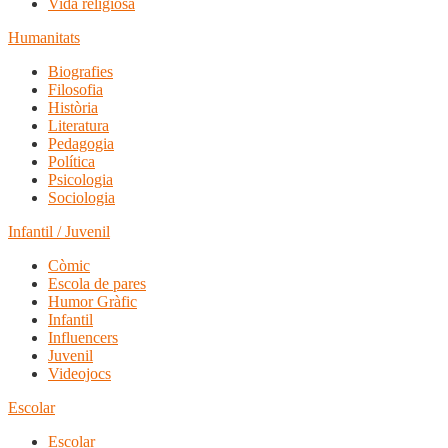
Vida religiosa
Humanitats
Biografies
Filosofia
Història
Literatura
Pedagogia
Política
Psicologia
Sociologia
Infantil / Juvenil
Còmic
Escola de pares
Humor Gràfic
Infantil
Influencers
Juvenil
Videojocs
Escolar
Escolar