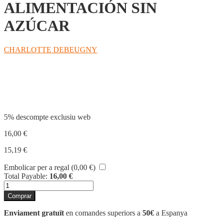
ALIMENTACIÓN SIN
AZÚCAR
CHARLOTTE DEBEUGNY
Compartir
5% descompte exclusiu web
16,00
€
15,19
€
Embolicar per a regal (
0,00
€
)
Total Payable:
16,00
€
quantitat
de
Comprar
ALIMENTACIÓN
SIN
Enviament gratuït
en comandes superiors a
50€
a Espanya