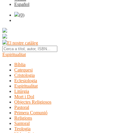
Español
(0)
El nostre catàleg
Espiritualitat
Bíblia
Catequesi
Cristologia
Eclesiologia
Espiritualitat
Litúrgia
Mort i Dol
Objectes Religiosos
Pastoral
Primera Comunió
Religions
Santoral
Teologia