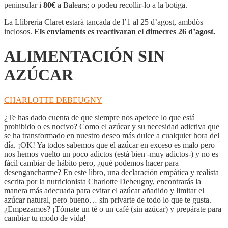
AZÚCAR
peninsular i
80€
a Balears; o podeu recollir-lo a la botiga.
La Llibreria Claret estarà tancada de l’1 al 25 d’agost, ambdòs
inclosos.
Els enviaments es reactivaran el dimecres 26 d’agost.
ALIMENTACIÓN SIN
AZÚCAR
CHARLOTTE DEBEUGNY
¿Te has dado cuenta de que siempre nos apetece lo que está
prohibido o es nocivo? Como el azúcar y su necesidad adictiva que
se ha transformado en nuestro deseo más dulce a cualquier hora del
día. ¡OK! Ya todos sabemos que el azúcar en exceso es malo pero
nos hemos vuelto un poco adictos (está bien -muy adictos-) y no es
fácil cambiar de hábito pero, ¿qué podemos hacer para
desengancharme? En este libro, una declaración empática y realista
escrita por la nutricionista Charlotte Debeugny, encontrarás la
manera más adecuada para evitar el azúcar añadido y limitar el
azúcar natural, pero bueno… sin privarte de todo lo que te gusta.
¿Empezamos? ¡Tómate un té o un café (sin azúcar) y prepárate para
cambiar tu modo de vida!