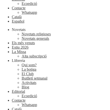
Ecoedició
Contacte
Whatsapp
Català
Español
Novetats
Novetats religioses
Novetats generals
Els més venuts
Estiu 2026
La Missa
Alta subscripció
Llibreria
Qui som?
La botiga
El Club
Butlletí setmanal
Activitats
Blog
Editorial
Ecoedició
Contacte
Whatsapp
Català