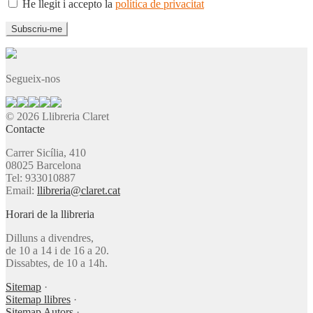
He llegit i accepto la
política de privacitat
Segueix-nos
© 2026 Llibreria Claret
Contacte
Carrer Sicília, 410
08025 Barcelona
Tel: 933010887
Email:
llibreria@claret.cat
Horari de la llibreria
Dilluns a divendres,
de 10 a 14 i de 16 a 20.
Dissabtes, de 10 a 14h.
Sitemap
·
Sitemap llibres
·
Sitemap Autors
·