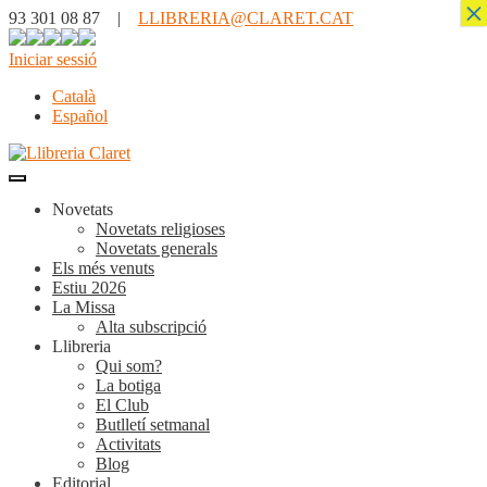
×
93 301 08 87 |
LLIBRERIA@CLARET.CAT
Iniciar sessió
Català
Español
Novetats
Novetats religioses
Novetats generals
Els més venuts
Estiu 2026
La Missa
Alta subscripció
Llibreria
Qui som?
La botiga
El Club
Butlletí setmanal
Activitats
Blog
Editorial