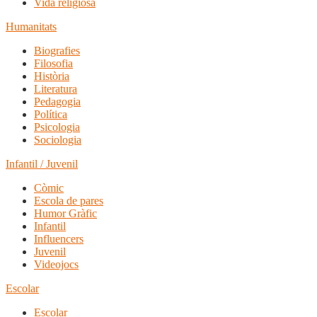
Vida religiosa
Humanitats
Biografies
Filosofia
Història
Literatura
Pedagogia
Política
Psicologia
Sociologia
Infantil / Juvenil
Còmic
Escola de pares
Humor Gràfic
Infantil
Influencers
Juvenil
Videojocs
Escolar
Escolar