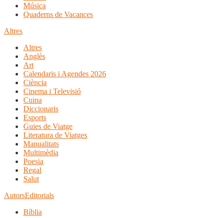
Música
Quaderns de Vacances
Altres
Altres
Anglès
Art
Calendaris i Agendes 2026
Ciència
Cinema i Televisió
Cuina
Diccionaris
Esports
Guies de Viatge
Literatura de Viatges
Manualitats
Multimèdia
Poesia
Regal
Salut
Autors
Editorials
Bíblia