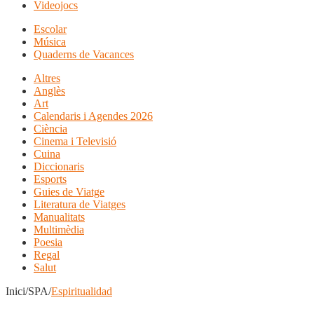
Videojocs
Escolar
Música
Quaderns de Vacances
Altres
Anglès
Art
Calendaris i Agendes 2026
Ciència
Cinema i Televisió
Cuina
Diccionaris
Esports
Guies de Viatge
Literatura de Viatges
Manualitats
Multimèdia
Poesia
Regal
Salut
Inici/SPA/
Espiritualidad