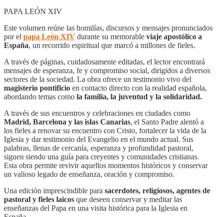
PAPA LEÓN XIV
Este volumen reúne las homilías, discursos y mensajes pronunciados
por el
papa León XIV
durante su memorable
viaje apostólico a
España
, un recorrido espiritual que marcó a millones de fieles.
A través de páginas, cuidadosamente editadas, el lector encontrará
mensajes de esperanza, fe y compromiso social, dirigidos a diversos
sectores de la sociedad. La obra ofrece un testimonio vivo del
magisterio pontificio
en contacto directo con la realidad española,
abordando temas como
la familia, la juventud y la solidaridad.
A través de sus encuentros y celebraciones en ciudades como
Madrid, Barcelona y las islas Canarias
, el Santo Padre alentó a
los fieles a renovar su encuentro con Cristo, fortalecer la vida de la
Iglesia y dar testimonio del Evangelio en el mundo actual. Sus
palabras, llenas de cercanía, esperanza y profundidad pastoral,
siguen siendo una guía para creyentes y comunidades cristianas.
Esta obra permite revivir aquellos momentos históricos y conservar
un valioso legado de enseñanza, oración y compromiso.
Una edición imprescindible para
sacerdotes, religiosos, agentes de
pastoral y fieles laicos
que deseen conservar y meditar las
enseñanzas del Papa en una visita histórica para la Iglesia en
España.