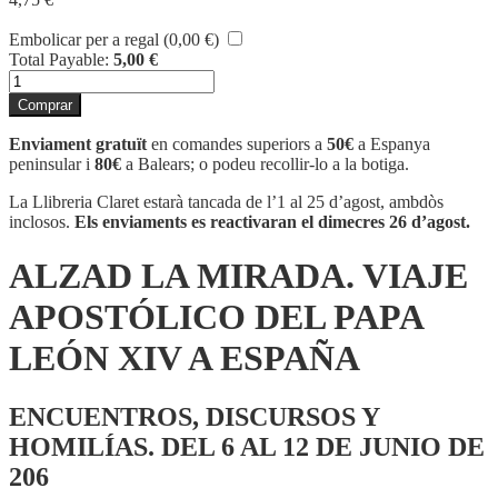
Embolicar per a regal (
0,00
€
)
Total Payable:
5,00
€
quantitat
de
Comprar
ALZAD
LA
Enviament gratuït
en comandes superiors a
50€
a Espanya
MIRADA.
peninsular i
80€
a Balears; o podeu recollir-lo a la botiga.
VIAJE
APOSTÓLICO
La Llibreria Claret estarà tancada de l’1 al 25 d’agost, ambdòs
DEL
inclosos.
Els enviaments es reactivaran el dimecres 26 d’agost.
PAPA
LEÓN
ALZAD LA MIRADA. VIAJE
XIV
A
APOSTÓLICO DEL PAPA
ESPAÑA
LEÓN XIV A ESPAÑA
ENCUENTROS, DISCURSOS Y
HOMILÍAS. DEL 6 AL 12 DE JUNIO DE
206