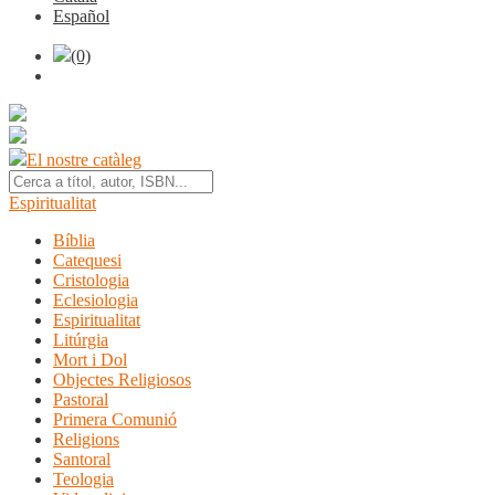
Español
(0)
El nostre catàleg
Espiritualitat
Bíblia
Catequesi
Cristologia
Eclesiologia
Espiritualitat
Litúrgia
Mort i Dol
Objectes Religiosos
Pastoral
Primera Comunió
Religions
Santoral
Teologia