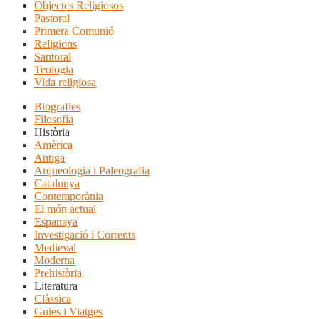
Objectes Religiosos
Pastoral
Primera Comunió
Religions
Santoral
Teologia
Vida religiosa
Biografies
Filosofia
Història
Amèrica
Antiga
Arqueologia i Paleografia
Catalunya
Contemporània
El món actual
Espanaya
Investigació i Corrents
Medieval
Moderna
Prehistòria
Literatura
Clàssica
Guies i Viatges