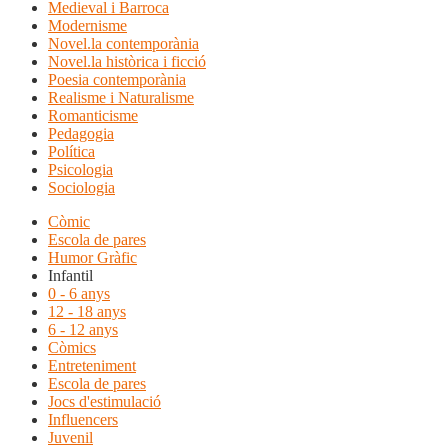
Medieval i Barroca
Modernisme
Novel.la contemporània
Novel.la històrica i ficció
Poesia contemporània
Realisme i Naturalisme
Romanticisme
Pedagogia
Política
Psicologia
Sociologia
Còmic
Escola de pares
Humor Gràfic
Infantil
0 - 6 anys
12 - 18 anys
6 - 12 anys
Còmics
Entreteniment
Escola de pares
Jocs d'estimulació
Influencers
Juvenil