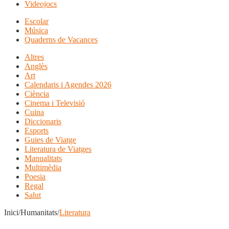
Videojocs
Escolar
Música
Quaderns de Vacances
Altres
Anglès
Art
Calendaris i Agendes 2026
Ciència
Cinema i Televisió
Cuina
Diccionaris
Esports
Guies de Viatge
Literatura de Viatges
Manualitats
Multimèdia
Poesia
Regal
Salut
Inici/Humanitats/
Literatura