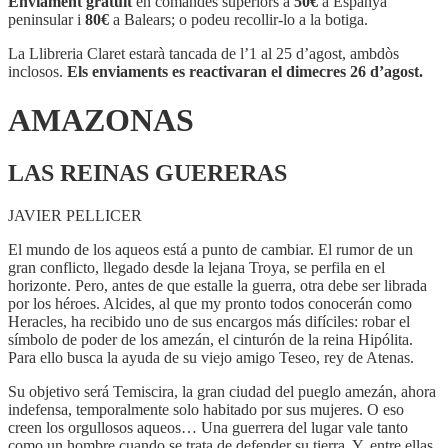
Enviament gratuït
en comandes superiors a
50€
a Espanya
peninsular i
80€
a Balears; o podeu recollir-lo a la botiga.
La Llibreria Claret estarà tancada de l’1 al 25 d’agost, ambdòs
inclosos.
Els enviaments es reactivaran el dimecres 26 d’agost.
AMAZONAS
LAS REINAS GUERERAS
JAVIER PELLICER
El mundo de los aqueos está a punto de cambiar. El rumor de un
gran conflicto, llegado desde la lejana Troya, se perfila en el
horizonte. Pero, antes de que estalle la guerra, otra debe ser librada
por los héroes. Alcides, al que my pronto todos conocerán como
Heracles, ha recibido uno de sus encargos más difíciles: robar el
símbolo de poder de los amezán, el cinturón de la reina Hipólita.
Para ello busca la ayuda de su viejo amigo Teseo, rey de Atenas.
Su objetivo será Temiscira, la gran ciudad del pueglo amezán, ahora
indefensa, temporalmente solo habitado por sus mujeres. O eso
creen los orgullosos aqueos… Una guerrera del lugar vale tanto
como un hombre cuando se trata de defender su tierra. Y, entre ellas,