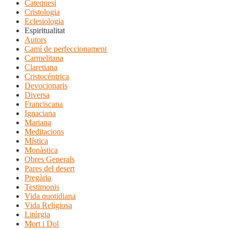
Catequesi
Cristologia
Eclesiologia
Espiritualitat
Autors
Camí de perfeccionament
Carmelitana
Claretiana
Cristocéntrica
Devocionaris
Diversa
Franciscana
Ignaciana
Mariana
Meditacions
Mística
Monàstica
Obres Generals
Pares del desert
Pregària
Testimonis
Vida quotidiana
Vida Religiosa
Litúrgia
Mort i Dol