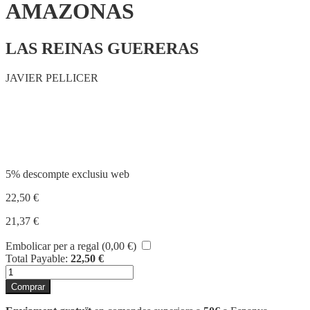
AMAZONAS
LAS REINAS GUERERAS
JAVIER PELLICER
Compartir
5% descompte exclusiu web
22,50
€
21,37
€
Embolicar per a regal (
0,00
€
)
Total Payable:
22,50
€
quantitat
de
Comprar
AMAZONAS