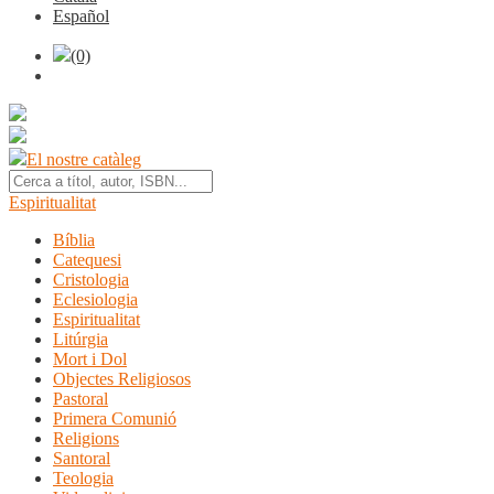
Español
(0)
El nostre catàleg
Espiritualitat
Bíblia
Catequesi
Cristologia
Eclesiologia
Espiritualitat
Litúrgia
Mort i Dol
Objectes Religiosos
Pastoral
Primera Comunió
Religions
Santoral
Teologia