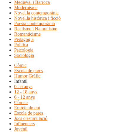
Medieval i Barroca
Modernisme
Novel.la contemporània
Novel.la històrica i ficció
Poesia contemporània
Realisme i Naturalisme
Romanticisme
Pedagogia
Política
Psicologia
Sociologia
Còmic
Escola de pares
Humor Gràfic
Infantil
0 - 6 anys
12 - 18 anys
6 - 12 anys
Còmics
Entreteniment
Escola de pares
Jocs d'estimulació
Influencers
Juvenil