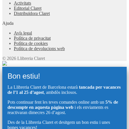
Activitats
Editorial Claret
Distribuïdora Claret
Ajuda
Avís legal
Política de privacitat
Política de cookies
Política de devolucions web
© 2026 Llibreria Claret
Bon estiu!
La Llibreria Claret de Barcelona estarà
tancada per vacances
de l’1 al 25 d’agost
, ambdòs inclosos.
Pots continuar fent les teves comandes online amb un
5% de
descompte en aquesta pàgina web
i els enviaments es
reactivaran dimecres 26 d’agost.
Des de la Llibreria Claret et desitgem un bon estiu i unes
bones vacances!