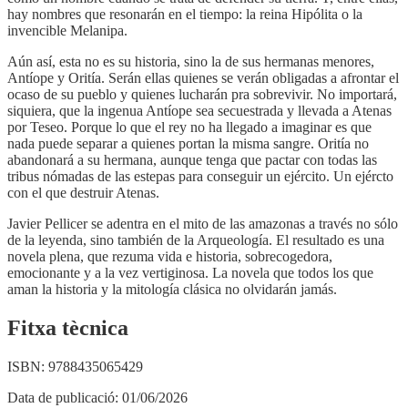
hay nombres que resonarán en el tiempo: la reina Hipólita o la
invencible Melanipa.
Aún así, esta no es su historia, sino la de sus hermanas menores,
Antíope y Oritía. Serán ellas quienes se verán obligadas a afrontar el
ocaso de su pueblo y quienes lucharán pra sobrevivir. No importará,
siquiera, que la ingenua Antíope sea secuestrada y llevada a Atenas
por Teseo. Porque lo que el rey no ha llegado a imaginar es que
nada puede separar a quienes portan la misma sangre. Oritía no
abandonará a su hermana, aunque tenga que pactar con todas las
tribus nómadas de las estepas para conseguir un ejército. Un ejércto
con el que destruir Atenas.
Javier Pellicer se adentra en el mito de las amazonas a través no sólo
de la leyenda, sino también de la Arqueología. El resultado es una
novela plena, que rezuma vida e historia, sobrecogedora,
emocionante y a la vez vertiginosa. La novela que todos los que
aman la historia y la mitología clásica no olvidarán jamás.
Fitxa tècnica
ISBN:
9788435065429
Data de publicació:
01/06/2026