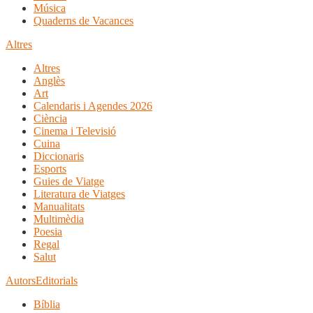
Música
Quaderns de Vacances
Altres
Altres
Anglès
Art
Calendaris i Agendes 2026
Ciència
Cinema i Televisió
Cuina
Diccionaris
Esports
Guies de Viatge
Literatura de Viatges
Manualitats
Multimèdia
Poesia
Regal
Salut
Autors
Editorials
Bíblia