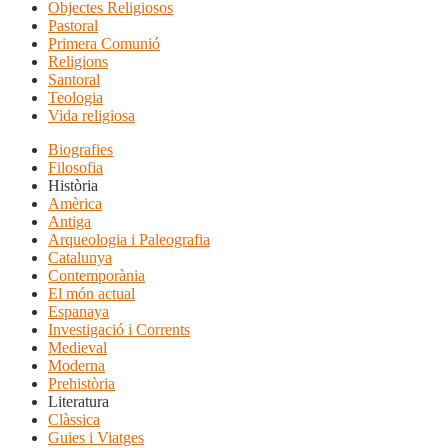
Objectes Religiosos
Pastoral
Primera Comunió
Religions
Santoral
Teologia
Vida religiosa
Biografies
Filosofia
Història
Amèrica
Antiga
Arqueologia i Paleografia
Catalunya
Contemporània
El món actual
Espanaya
Investigació i Corrents
Medieval
Moderna
Prehistòria
Literatura
Clàssica
Guies i Viatges