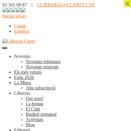
×
93 301 08 87 |
LLIBRERIA@CLARET.CAT
Iniciar sessió
Català
Español
Novetats
Novetats religioses
Novetats generals
Els més venuts
Estiu 2026
La Missa
Alta subscripció
Llibreria
Qui som?
La botiga
El Club
Butlletí setmanal
Activitats
Blog
Editorial