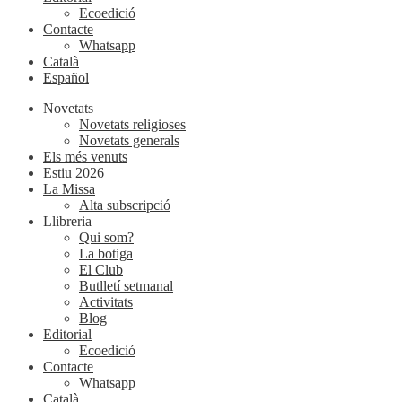
Ecoedició
Contacte
Whatsapp
Català
Español
Novetats
Novetats religioses
Novetats generals
Els més venuts
Estiu 2026
La Missa
Alta subscripció
Llibreria
Qui som?
La botiga
El Club
Butlletí setmanal
Activitats
Blog
Editorial
Ecoedició
Contacte
Whatsapp
Català