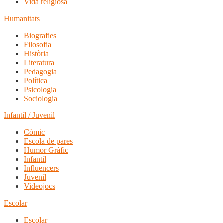
Vida religiosa
Humanitats
Biografies
Filosofia
Història
Literatura
Pedagogia
Política
Psicologia
Sociologia
Infantil / Juvenil
Còmic
Escola de pares
Humor Gràfic
Infantil
Influencers
Juvenil
Videojocs
Escolar
Escolar