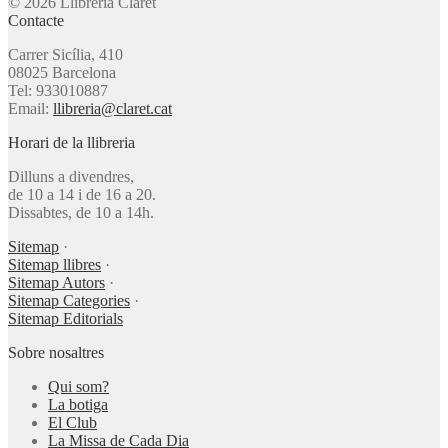
© 2026 Llibreria Claret
Contacte
Carrer Sicília, 410
08025 Barcelona
Tel: 933010887
Email:
llibreria@claret.cat
Horari de la llibreria
Dilluns a divendres,
de 10 a 14 i de 16 a 20.
Dissabtes, de 10 a 14h.
Sitemap
·
Sitemap llibres
·
Sitemap Autors
·
Sitemap Categories
·
Sitemap Editorials
Sobre nosaltres
Qui som?
La botiga
El Club
La Missa de Cada Dia