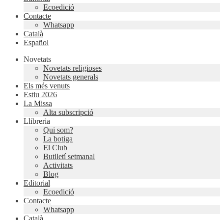
Ecoedició
Contacte
Whatsapp
Català
Español
Novetats
Novetats religioses
Novetats generals
Els més venuts
Estiu 2026
La Missa
Alta subscripció
Llibreria
Qui som?
La botiga
El Club
Butlletí setmanal
Activitats
Blog
Editorial
Ecoedició
Contacte
Whatsapp
Català