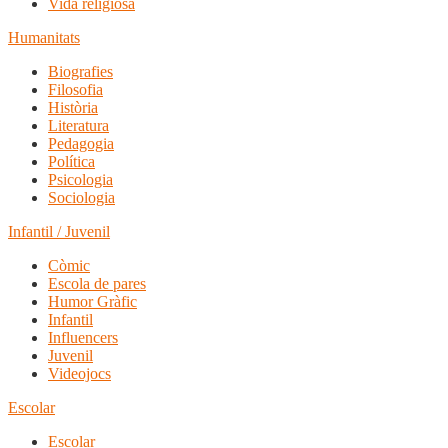
Vida religiosa
Humanitats
Biografies
Filosofia
Història
Literatura
Pedagogia
Política
Psicologia
Sociologia
Infantil / Juvenil
Còmic
Escola de pares
Humor Gràfic
Infantil
Influencers
Juvenil
Videojocs
Escolar
Escolar