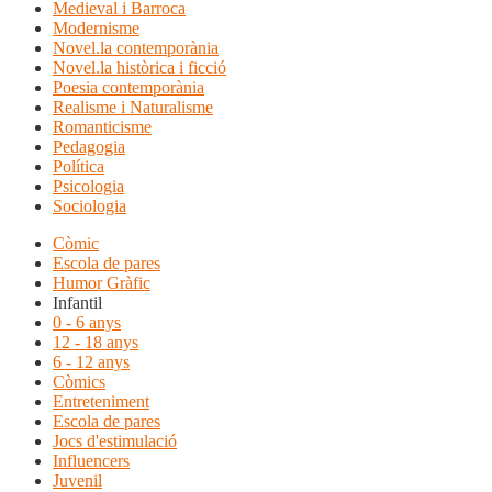
Medieval i Barroca
Modernisme
Novel.la contemporània
Novel.la històrica i ficció
Poesia contemporània
Realisme i Naturalisme
Romanticisme
Pedagogia
Política
Psicologia
Sociologia
Còmic
Escola de pares
Humor Gràfic
Infantil
0 - 6 anys
12 - 18 anys
6 - 12 anys
Còmics
Entreteniment
Escola de pares
Jocs d'estimulació
Influencers
Juvenil