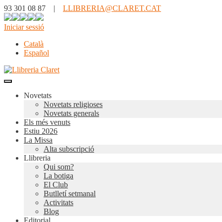
93 301 08 87 |
LLIBRERIA@CLARET.CAT
Iniciar sessió
Català
Español
Novetats
Novetats religioses
Novetats generals
Els més venuts
Estiu 2026
La Missa
Alta subscripció
Llibreria
Qui som?
La botiga
El Club
Butlletí setmanal
Activitats
Blog
Editorial