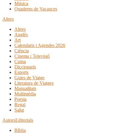
Música
Quaderns de Vacances
Altres
Altres
Anglès
Art
Calendaris i Agendes 2026
Ciència
Cinema i Televisió
Cuina
Diccionaris
Esports
Guies de Viatge
Literatura de Viatges
Manualitats
Multimèdia
Poesia
Regal
Salut
Autors
Editorials
Bíblia