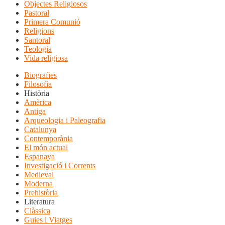
Objectes Religiosos
Pastoral
Primera Comunió
Religions
Santoral
Teologia
Vida religiosa
Biografies
Filosofia
Història
Amèrica
Antiga
Arqueologia i Paleografia
Catalunya
Contemporània
El món actual
Espanaya
Investigació i Corrents
Medieval
Moderna
Prehistòria
Literatura
Clàssica
Guies i Viatges