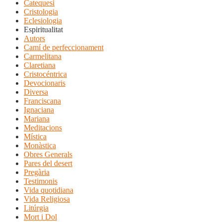
Catequesi
Cristologia
Eclesiologia
Espiritualitat
Autors
Camí de perfeccionament
Carmelitana
Claretiana
Cristocéntrica
Devocionaris
Diversa
Franciscana
Ignaciana
Mariana
Meditacions
Mística
Monàstica
Obres Generals
Pares del desert
Pregària
Testimonis
Vida quotidiana
Vida Religiosa
Litúrgia
Mort i Dol