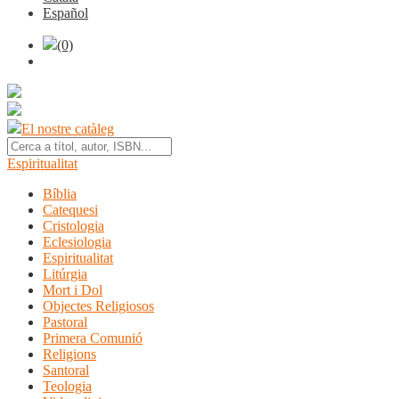
Español
(0)
El nostre catàleg
Espiritualitat
Bíblia
Catequesi
Cristologia
Eclesiologia
Espiritualitat
Litúrgia
Mort i Dol
Objectes Religiosos
Pastoral
Primera Comunió
Religions
Santoral
Teologia