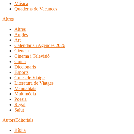
Música
Quaderns de Vacances
Altres
Altres
Anglès
Art
Calendaris i Agendes 2026
Ciència
Cinema i Televisió
Cuina
Diccionaris
Esports
Guies de Viatge
Literatura de Viatges
Manualitats
Multimèdia
Poesia
Regal
Salut
Autors
Editorials
Bíblia