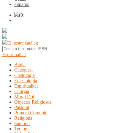
Español
(0)
El nostre catàleg
Espiritualitat
Bíblia
Catequesi
Cristologia
Eclesiologia
Espiritualitat
Litúrgia
Mort i Dol
Objectes Religiosos
Pastoral
Primera Comunió
Religions
Santoral
Teologia