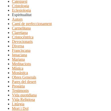
Catequesi
Cristologia
Eclesiologia
Espiritualitat
Autors
Camí de perfeccionament
Carmelitana
Claretiana
Cristocéntrica
Devocionaris
Diversa
Franciscana
Ignaciana
Mariana
Meditacions
Mística
Monàstica
Obres Generals
Pares del desert
Pregària
Testimonis
Vida quotidiana
Vida Religiosa
Litúrgia
Mort i Dol