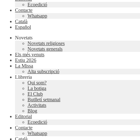
Ecoedició
Contacte
Whatsapp
Català
Español
Novetats
Novetats religioses
Novetats generals
Els més venuts
Estiu 2026
La Missa
Alta subscripció
Llibreria
Qui som?
La botiga
El Club
Butlletí setmanal
Activitats
Blog
Editorial
Ecoedició
Contacte
Whatsapp
Català