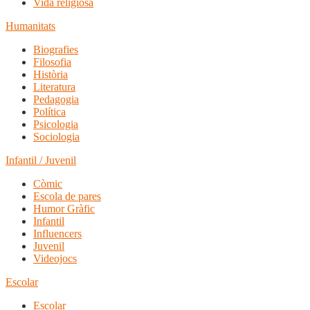
Vida religiosa
Humanitats
Biografies
Filosofia
Història
Literatura
Pedagogia
Política
Psicologia
Sociologia
Infantil / Juvenil
Còmic
Escola de pares
Humor Gràfic
Infantil
Influencers
Juvenil
Videojocs
Escolar
Escolar