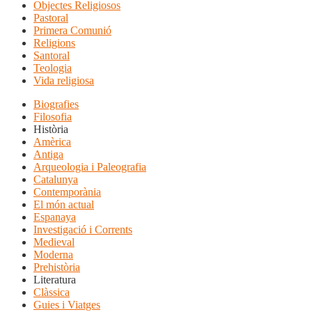
Objectes Religiosos
Pastoral
Primera Comunió
Religions
Santoral
Teologia
Vida religiosa
Biografies
Filosofia
Història
Amèrica
Antiga
Arqueologia i Paleografia
Catalunya
Contemporània
El món actual
Espanaya
Investigació i Corrents
Medieval
Moderna
Prehistòria
Literatura
Clàssica
Guies i Viatges