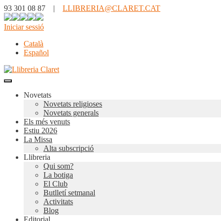
93 301 08 87 |
LLIBRERIA@CLARET.CAT
Iniciar sessió
Català
Español
Novetats
Novetats religioses
Novetats generals
Els més venuts
Estiu 2026
La Missa
Alta subscripció
Llibreria
Qui som?
La botiga
El Club
Butlletí setmanal
Activitats
Blog
Editorial