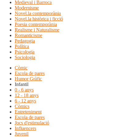
Medieval i Barroca
Modernisme
Novel.la contemporània
Novel.la històrica i ficció
Poesia contemporània
Realisme i Naturalisme
Romanticisme
Pedagogia
Política
Psicologia
Sociologia
Còmic
Escola de pares
Humor Gràfic
Infantil
0 - 6 anys
12 - 18 anys
6 - 12 anys
Còmics
Entreteniment
Escola de pares
Jocs d'estimulació
Influencers
Juvenil