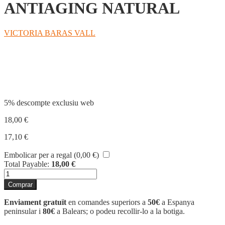
ANTIAGING NATURAL
VICTORIA BARAS VALL
Compartir
5% descompte exclusiu web
18,00
€
17,10
€
Embolicar per a regal (
0,00
€
)
Total Payable:
18,00
€
quantitat
de
Comprar
ANTIAGING
NATURAL
Enviament gratuït
en comandes superiors a
50€
a Espanya
peninsular i
80€
a Balears; o podeu recollir-lo a la botiga.