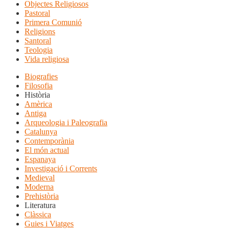
Objectes Religiosos
Pastoral
Primera Comunió
Religions
Santoral
Teologia
Vida religiosa
Biografies
Filosofia
Història
Amèrica
Antiga
Arqueologia i Paleografia
Catalunya
Contemporània
El món actual
Espanaya
Investigació i Corrents
Medieval
Moderna
Prehistòria
Literatura
Clàssica
Guies i Viatges