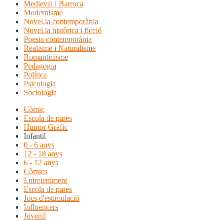
Medieval i Barroca
Modernisme
Novel.la contemporània
Novel.la històrica i ficció
Poesia contemporània
Realisme i Naturalisme
Romanticisme
Pedagogia
Política
Psicologia
Sociologia
Còmic
Escola de pares
Humor Gràfic
Infantil
0 - 6 anys
12 - 18 anys
6 - 12 anys
Còmics
Entreteniment
Escola de pares
Jocs d'estimulació
Influencers
Juvenil