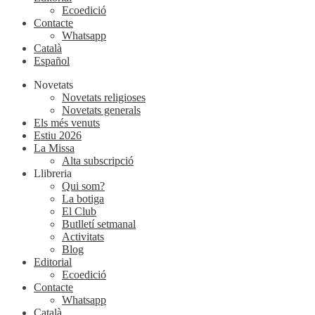
Ecoedició
Contacte
Whatsapp
Català
Español
Novetats
Novetats religioses
Novetats generals
Els més venuts
Estiu 2026
La Missa
Alta subscripció
Llibreria
Qui som?
La botiga
El Club
Butlletí setmanal
Activitats
Blog
Editorial
Ecoedició
Contacte
Whatsapp
Català