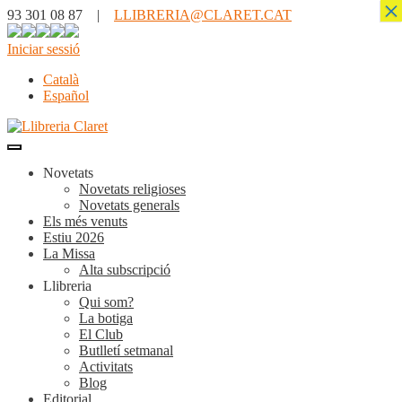
×
93 301 08 87 |
LLIBRERIA@CLARET.CAT
Iniciar sessió
Català
Español
Novetats
Novetats religioses
Novetats generals
Els més venuts
Estiu 2026
La Missa
Alta subscripció
Llibreria
Qui som?
La botiga
El Club
Butlletí setmanal
Activitats
Blog
Editorial