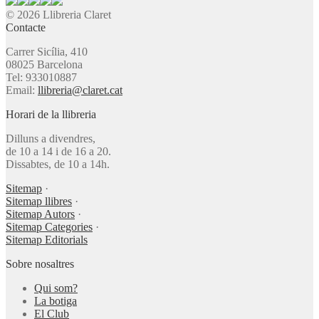
© 2026 Llibreria Claret
Contacte
Carrer Sicília, 410
08025 Barcelona
Tel: 933010887
Email:
llibreria@claret.cat
Horari de la llibreria
Dilluns a divendres,
de 10 a 14 i de 16 a 20.
Dissabtes, de 10 a 14h.
Sitemap
·
Sitemap llibres
·
Sitemap Autors
·
Sitemap Categories
·
Sitemap Editorials
Sobre nosaltres
Qui som?
La botiga
El Club