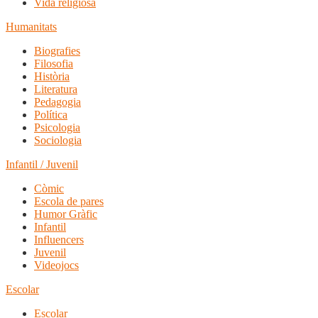
Vida religiosa
Humanitats
Biografies
Filosofia
Història
Literatura
Pedagogia
Política
Psicologia
Sociologia
Infantil / Juvenil
Còmic
Escola de pares
Humor Gràfic
Infantil
Influencers
Juvenil
Videojocs
Escolar
Escolar