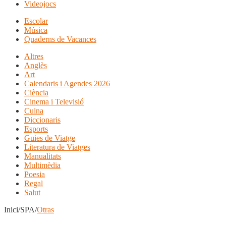
Videojocs
Escolar
Música
Quaderns de Vacances
Altres
Anglès
Art
Calendaris i Agendes 2026
Ciència
Cinema i Televisió
Cuina
Diccionaris
Esports
Guies de Viatge
Literatura de Viatges
Manualitats
Multimèdia
Poesia
Regal
Salut
Inici/SPA/
Otras