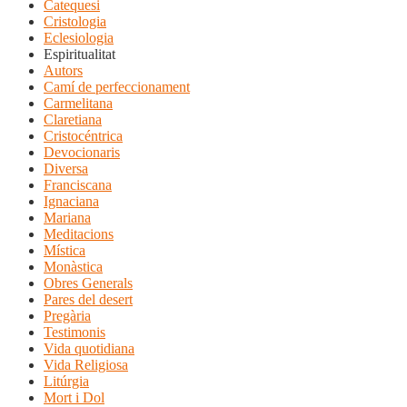
Catequesi
Cristologia
Eclesiologia
Espiritualitat
Autors
Camí de perfeccionament
Carmelitana
Claretiana
Cristocéntrica
Devocionaris
Diversa
Franciscana
Ignaciana
Mariana
Meditacions
Mística
Monàstica
Obres Generals
Pares del desert
Pregària
Testimonis
Vida quotidiana
Vida Religiosa
Litúrgia
Mort i Dol