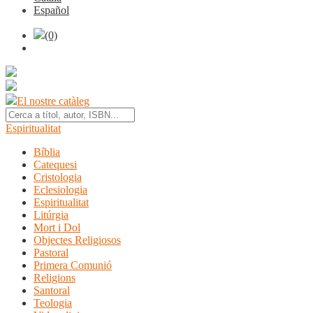
Español
(0)
El nostre catàleg
Espiritualitat
Bíblia
Catequesi
Cristologia
Eclesiologia
Espiritualitat
Litúrgia
Mort i Dol
Objectes Religiosos
Pastoral
Primera Comunió
Religions
Santoral
Teologia