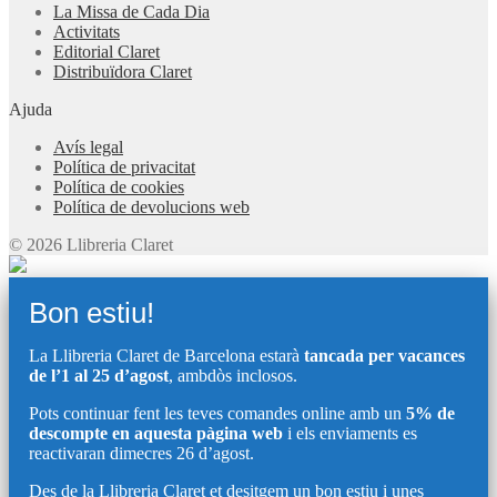
La Missa de Cada Dia
Activitats
Editorial Claret
Distribuïdora Claret
Ajuda
Avís legal
Política de privacitat
Política de cookies
Política de devolucions web
© 2026 Llibreria Claret
Bon estiu!
La Llibreria Claret de Barcelona estarà
tancada per vacances
de l’1 al 25 d’agost
, ambdòs inclosos.
Pots continuar fent les teves comandes online amb un
5% de
descompte en aquesta pàgina web
i els enviaments es
reactivaran dimecres 26 d’agost.
Des de la Llibreria Claret et desitgem un bon estiu i unes