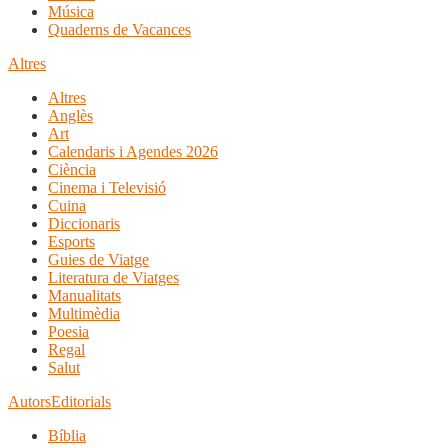
Música
Quaderns de Vacances
Altres
Altres
Anglès
Art
Calendaris i Agendes 2026
Ciència
Cinema i Televisió
Cuina
Diccionaris
Esports
Guies de Viatge
Literatura de Viatges
Manualitats
Multimèdia
Poesia
Regal
Salut
Autors
Editorials
Bíblia