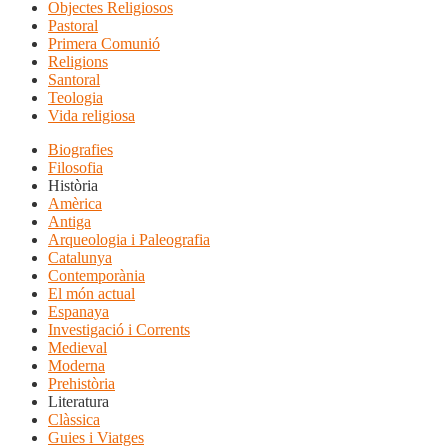
Objectes Religiosos
Pastoral
Primera Comunió
Religions
Santoral
Teologia
Vida religiosa
Biografies
Filosofia
Història
Amèrica
Antiga
Arqueologia i Paleografia
Catalunya
Contemporània
El món actual
Espanaya
Investigació i Corrents
Medieval
Moderna
Prehistòria
Literatura
Clàssica
Guies i Viatges