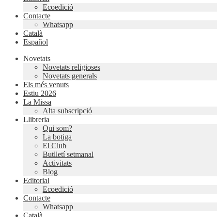
Ecoedició
Contacte
Whatsapp
Català
Español
Novetats
Novetats religioses
Novetats generals
Els més venuts
Estiu 2026
La Missa
Alta subscripció
Llibreria
Qui som?
La botiga
El Club
Butlletí setmanal
Activitats
Blog
Editorial
Ecoedició
Contacte
Whatsapp
Català