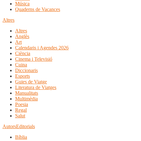
Música
Quaderns de Vacances
Altres
Altres
Anglès
Art
Calendaris i Agendes 2026
Ciència
Cinema i Televisió
Cuina
Diccionaris
Esports
Guies de Viatge
Literatura de Viatges
Manualitats
Multimèdia
Poesia
Regal
Salut
Autors
Editorials
Bíblia