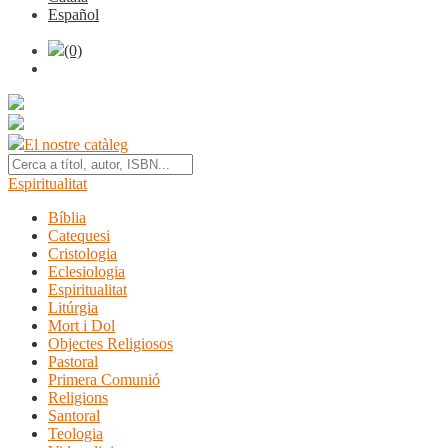
Español
(0)
El nostre catàleg
Espiritualitat
Bíblia
Catequesi
Cristologia
Eclesiologia
Espiritualitat
Litúrgia
Mort i Dol
Objectes Religiosos
Pastoral
Primera Comunió
Religions
Santoral
Teologia