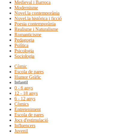
Medieval i Barroca
Modernisme
Novel.la contemporània
Novel.la històrica i ficció
Poesia contemporània
Realisme i Naturalisme
Romanticisme
Pedagogia
Política
Psicologia
Sociologia
Còmic
Escola de pares
Humor Gràfic
Infantil
0 - 6 anys
12 - 18 anys
6 - 12 anys
Còmics
Entreteniment
Escola de pares
Jocs d'estimulació
Influencers
Juvenil