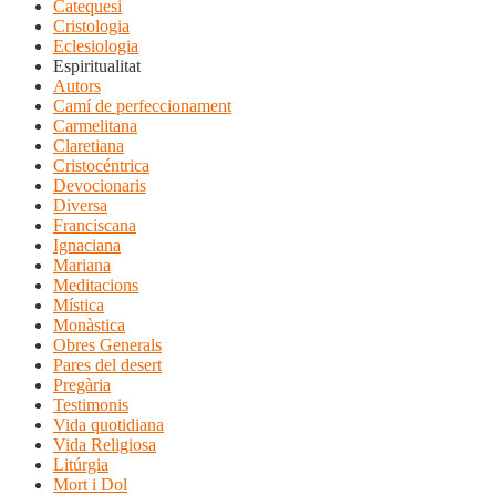
Catequesi
Cristologia
Eclesiologia
Espiritualitat
Autors
Camí de perfeccionament
Carmelitana
Claretiana
Cristocéntrica
Devocionaris
Diversa
Franciscana
Ignaciana
Mariana
Meditacions
Mística
Monàstica
Obres Generals
Pares del desert
Pregària
Testimonis
Vida quotidiana
Vida Religiosa
Litúrgia
Mort i Dol