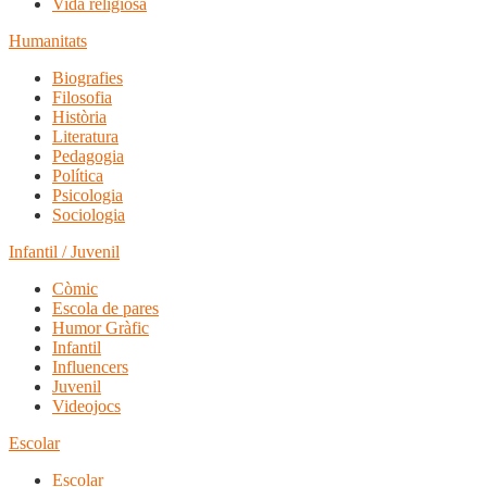
Vida religiosa
Humanitats
Biografies
Filosofia
Història
Literatura
Pedagogia
Política
Psicologia
Sociologia
Infantil / Juvenil
Còmic
Escola de pares
Humor Gràfic
Infantil
Influencers
Juvenil
Videojocs
Escolar
Escolar