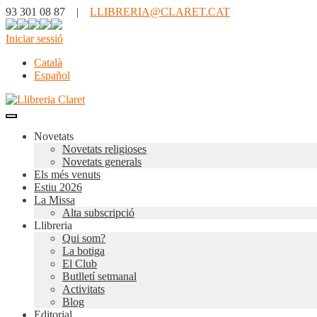
93 301 08 87 |
LLIBRERIA@CLARET.CAT
Iniciar sessió
Català
Español
Novetats
Novetats religioses
Novetats generals
Els més venuts
Estiu 2026
La Missa
Alta subscripció
Llibreria
Qui som?
La botiga
El Club
Butlletí setmanal
Activitats
Blog
Editorial