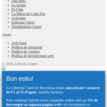
Qui som?
La botiga
El Club
La Missa de Cada Dia
Activitats
Editorial Claret
Distribuïdora Claret
Ajuda
Avís legal
Política de privacitat
Política de cookies
Política de devolucions web
© 2026 Llibreria Claret
Bon estiu!
La Llibreria Claret de Barcelona estarà
tancada per vacances
de l’1 al 25 d’agost
, ambdòs inclosos.
Pots continuar fent les teves comandes online amb un
5% de
descompte en aquesta pàgina web
i els enviaments es