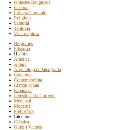
Objectes Religiosos
Pastoral
Primera Comunió
Religions
Santoral
Teologia
Vida religiosa
Biografies
Filosofia
Història
Amèrica
Antiga
Arqueologia i Paleografia
Catalunya
Contemporània
El món actual
Espanaya
Investigació i Corrents
Medieval
Moderna
Prehistòria
Literatura
Clàssica
Guies i Viatges