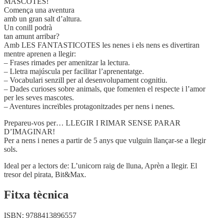
MASCOTES!
Comença una aventura
amb un gran salt d’altura.
Un conill podrà
tan amunt arribar?
Amb LES FANTASTICOTES les nenes i els nens es divertiran
mentre aprenen a llegir:
– Frases rimades per amenitzar la lectura.
– Lletra majúscula per facilitar l’aprenentatge.
– Vocabulari senzill per al desenvolupament cognitiu.
– Dades curioses sobre animals, que fomenten el respecte i l’amor
per les seves mascotes.
– Aventures increïbles protagonitzades per nens i nenes.
Prepareu-vos per… LLEGIR I RIMAR SENSE PARAR
D’IMAGINAR!
Per a nens i nenes a partir de 5 anys que vulguin llançar-se a llegir
sols.
Ideal per a lectors de: L’unicorn raig de lluna, Aprèn a llegir. El
tresor del pirata, Bit&Max.
Fitxa tècnica
ISBN:
9788413896557