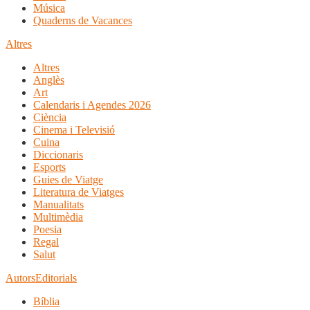
Música
Quaderns de Vacances
Altres
Altres
Anglès
Art
Calendaris i Agendes 2026
Ciència
Cinema i Televisió
Cuina
Diccionaris
Esports
Guies de Viatge
Literatura de Viatges
Manualitats
Multimèdia
Poesia
Regal
Salut
Autors
Editorials
Bíblia