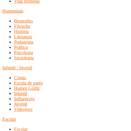
Vida religiosa
Humanitats
Biografies
Filosofia
Història
Literatura
Pedagogia
Política
Psicologia
Sociologia
Infantil / Juvenil
Còmic
Escola de pares
Humor Gràfic
Infantil
Influencers
Juvenil
Videojocs
Escolar
Escolar