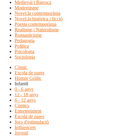
Medieval i Barroca
Modernisme
Novel.la contemporània
Novel.la històrica i ficció
Poesia contemporània
Realisme i Naturalisme
Romanticisme
Pedagogia
Política
Psicologia
Sociologia
Còmic
Escola de pares
Humor Gràfic
Infantil
0 - 6 anys
12 - 18 anys
6 - 12 anys
Còmics
Entreteniment
Escola de pares
Jocs d'estimulació
Influencers
Juvenil