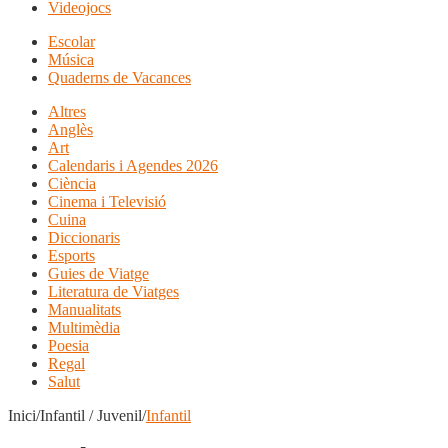
Videojocs
Escolar
Música
Quaderns de Vacances
Altres
Anglès
Art
Calendaris i Agendes 2026
Ciència
Cinema i Televisió
Cuina
Diccionaris
Esports
Guies de Viatge
Literatura de Viatges
Manualitats
Multimèdia
Poesia
Regal
Salut
Inici/Infantil / Juvenil/
Infantil