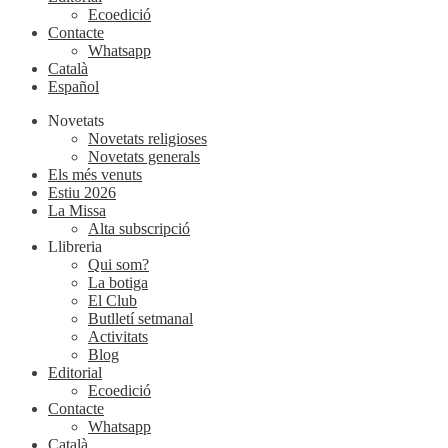
Ecoedició
Contacte
Whatsapp
Català
Español
Novetats
Novetats religioses
Novetats generals
Els més venuts
Estiu 2026
La Missa
Alta subscripció
Llibreria
Qui som?
La botiga
El Club
Butlletí setmanal
Activitats
Blog
Editorial
Ecoedició
Contacte
Whatsapp
Català