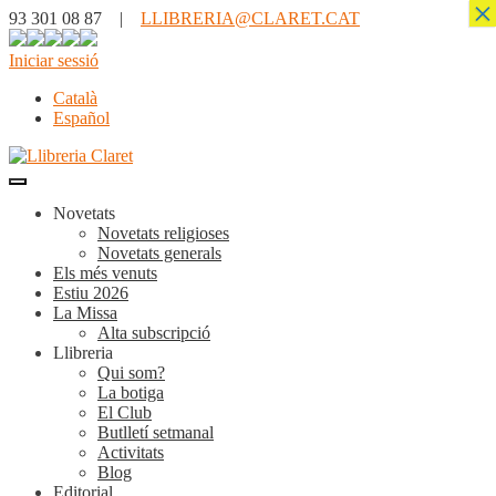
×
93 301 08 87 |
LLIBRERIA@CLARET.CAT
Iniciar sessió
Català
Español
Novetats
Novetats religioses
Novetats generals
Els més venuts
Estiu 2026
La Missa
Alta subscripció
Llibreria
Qui som?
La botiga
El Club
Butlletí setmanal
Activitats
Blog
Editorial