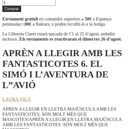
quantitat
de
Comprar
APRÈN
A
Enviament gratuït
en comandes superiors a
50€
a Espanya
LLEGIR
peninsular i
80€
a Balears; o podeu recollir-lo a la botiga.
AMB
LES
La Llibreria Claret estarà tancada de l’1 al 25 d’agost, ambdòs
FANTASTICOTES
inclosos.
Els enviaments es reactivaran el dimecres 26 d’agost.
6.
EL
APRÈN A LLEGIR AMB LES
SIMÓ
I
FANTASTICOTES 6. EL
L'AVENTURA
DE
SIMÓ I L’AVENTURA DE
L''AVIÓ
L”AVIÓ
LAURA VILA
APREN A LLEGIR EN LLETRA MAJÚSCULA AMB LES
FANTASTICOTES. SÓN MOLT MÉS QUE
MASCOTES!APRÈN A LLEGIR EN LLETRA MAJÚSCULA
AMB LES FANTASTICOTES. SÓN MOLT MÉS QUE