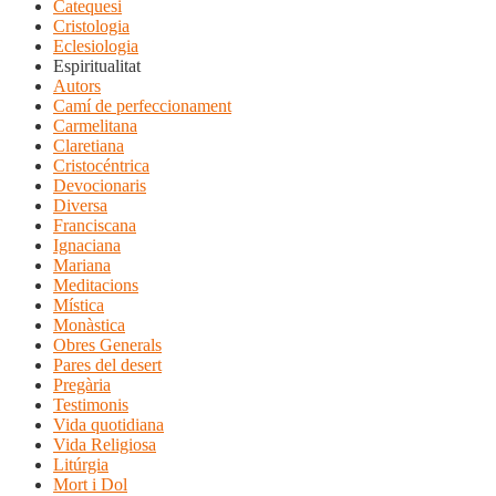
Catequesi
Cristologia
Eclesiologia
Espiritualitat
Autors
Camí de perfeccionament
Carmelitana
Claretiana
Cristocéntrica
Devocionaris
Diversa
Franciscana
Ignaciana
Mariana
Meditacions
Mística
Monàstica
Obres Generals
Pares del desert
Pregària
Testimonis
Vida quotidiana
Vida Religiosa
Litúrgia
Mort i Dol