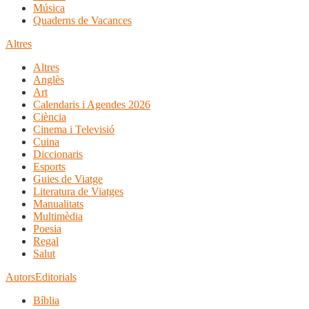
Música
Quaderns de Vacances
Altres
Altres
Anglès
Art
Calendaris i Agendes 2026
Ciència
Cinema i Televisió
Cuina
Diccionaris
Esports
Guies de Viatge
Literatura de Viatges
Manualitats
Multimèdia
Poesia
Regal
Salut
Autors
Editorials
Bíblia