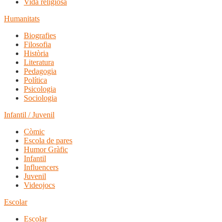
Vida religiosa
Humanitats
Biografies
Filosofia
Història
Literatura
Pedagogia
Política
Psicologia
Sociologia
Infantil / Juvenil
Còmic
Escola de pares
Humor Gràfic
Infantil
Influencers
Juvenil
Videojocs
Escolar
Escolar