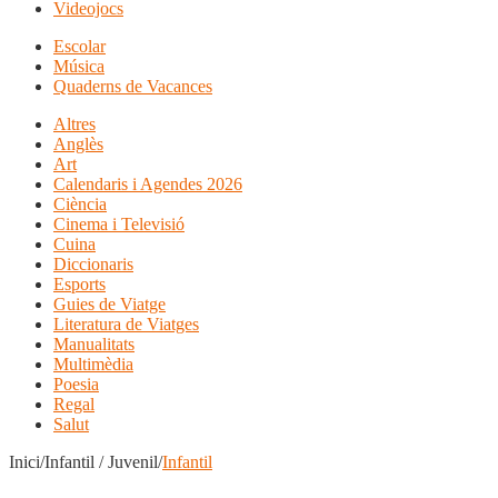
Videojocs
Escolar
Música
Quaderns de Vacances
Altres
Anglès
Art
Calendaris i Agendes 2026
Ciència
Cinema i Televisió
Cuina
Diccionaris
Esports
Guies de Viatge
Literatura de Viatges
Manualitats
Multimèdia
Poesia
Regal
Salut
Inici/Infantil / Juvenil/
Infantil