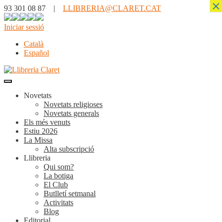
×
93 301 08 87 |
LLIBRERIA@CLARET.CAT
Iniciar sessió
Català
Español
Novetats
Novetats religioses
Novetats generals
Els més venuts
Estiu 2026
La Missa
Alta subscripció
Llibreria
Qui som?
La botiga
El Club
Butlletí setmanal
Activitats
Blog
Editorial