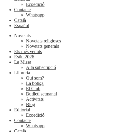
Ecoedició
Contacte
Whatsapp
Català
Español
Novetats
Novetats religioses
Novetats generals
Els més venuts
Estiu 2026
La Missa
Alta subscripció
Llibreria
Qui som?
La botiga
El Club
Butlletí setmanal
Activitats
Blog
Editorial
Ecoedició
Contacte
Whatsapp
Català