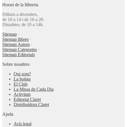
Horari de la llibreria
Dilluns a divendres,
de 10 a 14 i de 16 a 20.
Dissabtes, de 10 a 14h.
Sitemap
·
Sitemap llibres
·
Sitemap Autors
·
Sitemap Categories
·
Sitemap Editorials
Sobre nosaltres
Qui som?
La botiga
El Club
La Missa de Cada Dia
Activitats
Editorial Claret
Distribuïdora Claret
Ajuda
Avís legal