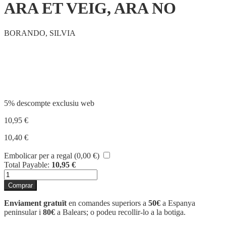
ARA ET VEIG, ARA NO
BORANDO, SILVIA
Compartir
5% descompte exclusiu web
10,95
€
10,40
€
Embolicar per a regal (
0,00
€
)
Total Payable:
10,95
€
quantitat
de
Comprar
ARA
ET
Enviament gratuït
en comandes superiors a
50€
a Espanya
VEIG,
peninsular i
80€
a Balears; o podeu recollir-lo a la botiga.
ARA