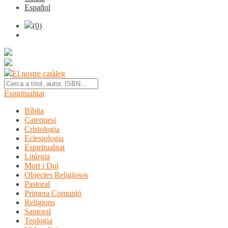
Español
(0)
El nostre catàleg
Espiritualitat
Bíblia
Catequesi
Cristologia
Eclesiologia
Espiritualitat
Litúrgia
Mort i Dol
Objectes Religiosos
Pastoral
Primera Comunió
Religions
Santoral
Teologia