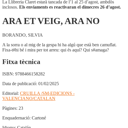
NO
La Llibreria Claret estarà tancada de l’1 al 25 d’agost, ambdòs
inclosos.
Els enviaments es reactivaran el dimecres 26 d’agost.
ARA ET VEIG, ARA NO
BORANDO, SILVIA
A la sorra o al mig de la gespa hi ha algú que està ben camuflat.
Fixa-t#hi bé i mira per tot arreu: qui és aquí? Qui s#amaga?
Fitxa tècnica
ISBN:
9788466158282
Data de publicació:
01/02/2025
Editorial:
CRUILLA /SM-EDICIONS -
VALENCIANO/CATALAN
Pàgines:
23
Enquadernació:
Cartoné
Idioma:
Catalán