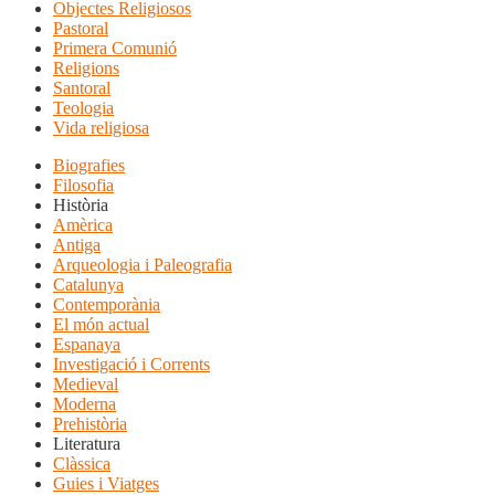
Objectes Religiosos
Pastoral
Primera Comunió
Religions
Santoral
Teologia
Vida religiosa
Biografies
Filosofia
Història
Amèrica
Antiga
Arqueologia i Paleografia
Catalunya
Contemporània
El món actual
Espanaya
Investigació i Corrents
Medieval
Moderna
Prehistòria
Literatura
Clàssica
Guies i Viatges