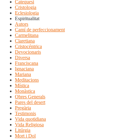
Catequesi
Cristologia
Eclesiologia
Espiritualitat
Autors
Camí de perfeccionament
Carmelitana
Claretiana
Cristocéntrica
Devocionaris
Diversa
Franciscana
Ignaciana
Mariana
Meditacions
Mística
Monàstica
Obres Generals
Pares del desert
Pregària
Testimonis
Vida quotidiana
Vida Religiosa
Litúrgia
Mort i Dol