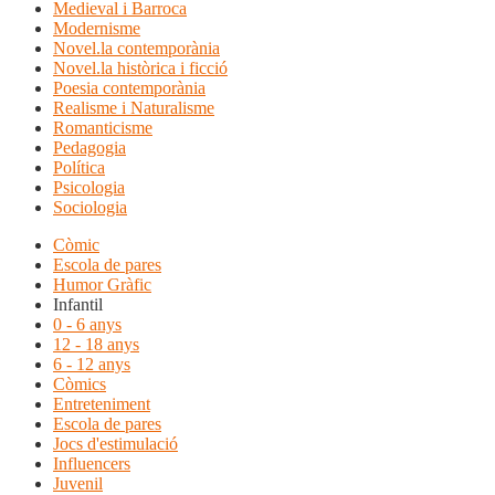
Medieval i Barroca
Modernisme
Novel.la contemporània
Novel.la històrica i ficció
Poesia contemporània
Realisme i Naturalisme
Romanticisme
Pedagogia
Política
Psicologia
Sociologia
Còmic
Escola de pares
Humor Gràfic
Infantil
0 - 6 anys
12 - 18 anys
6 - 12 anys
Còmics
Entreteniment
Escola de pares
Jocs d'estimulació
Influencers
Juvenil