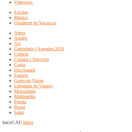
Videojocs
Escolar
Música
Quaderns de Vacances
Altres
Anglès
Art
Calendaris i Agendes 2026
Ciència
Cinema i Televisió
Cuina
Diccionaris
Esports
Guies de Viatge
Literatura de Viatges
Manualitats
Multimèdia
Poesia
Regal
Salut
Inici/CAT/
Altres