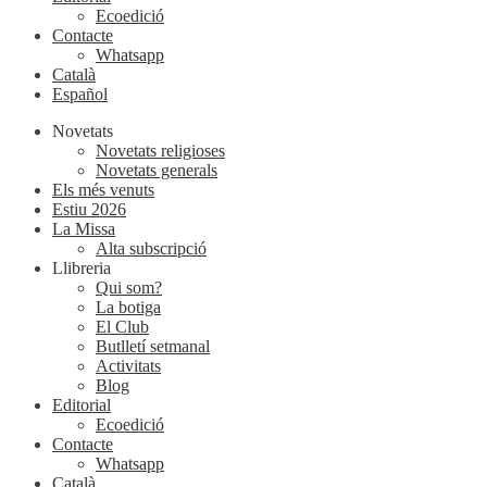
Ecoedició
Contacte
Whatsapp
Català
Español
Novetats
Novetats religioses
Novetats generals
Els més venuts
Estiu 2026
La Missa
Alta subscripció
Llibreria
Qui som?
La botiga
El Club
Butlletí setmanal
Activitats
Blog
Editorial
Ecoedició
Contacte
Whatsapp
Català