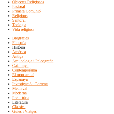
Objectes Religiosos
Pastoral
Primera Comunió
Religions
Santoral
Teologia
Vida religiosa
Biografies
Filosofia
Història
Amèrica
Antiga
Arqueologia i Paleografia
Catalunya
Contemporània
El món actual
Espanaya
Investigació i Corrents
Medieval
Moderna
Prehistòria
Literatura
Clàssica
Guies i Viatges