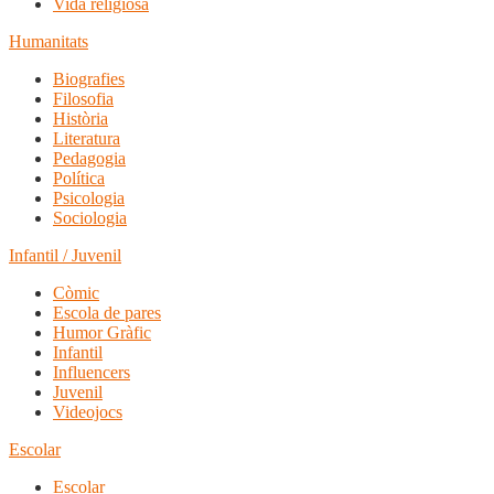
Vida religiosa
Humanitats
Biografies
Filosofia
Història
Literatura
Pedagogia
Política
Psicologia
Sociologia
Infantil / Juvenil
Còmic
Escola de pares
Humor Gràfic
Infantil
Influencers
Juvenil
Videojocs
Escolar
Escolar