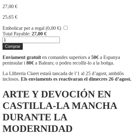
27,00
€
25,65
€
Embolicar per a regal (
0,00
€
)
Total Payable:
27,00
€
quantitat
de
Comprar
ARTE
Y
Enviament gratuït
en comandes superiors a
50€
a Espanya
DEVOCIÓN
peninsular i
80€
a Balears; o podeu recollir-lo a la botiga.
EN
CASTILLA-
La Llibreria Claret estarà tancada de l’1 al 25 d’agost, ambdòs
LA
inclosos.
Els enviaments es reactivaran el dimecres 26 d’agost.
MANCHA
DURANTE
ARTE Y DEVOCIÓN EN
LA
MODERNIDAD
CASTILLA-LA MANCHA
DURANTE LA
MODERNIDAD