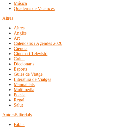
Música
Quaderns de Vacances
Altres
Altres
Anglès
Art
Calendaris i Agendes 2026
Ciència
Cinema i Televisió
Cuina
Diccionaris
Esports
Guies de Viatge
Literatura de Viatges
Manualitats
Multimèdia
Poesia
Regal
Salut
Autors
Editorials
Bíblia