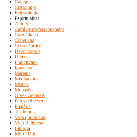
Catequesi
Cristologia
Eclesiologia
Espiritualitat
Autors
Camí de perfeccionament
Carmelitana
Claretiana
Cristocéntrica
Devocionaris
Diversa
Franciscana
Ignaciana
Mariana
Meditacions
Mística
Monàstica
Obres Generals
Pares del desert
Pregària
Testimonis
Vida quotidiana
Vida Religiosa
Litúrgia
Mort i Dol