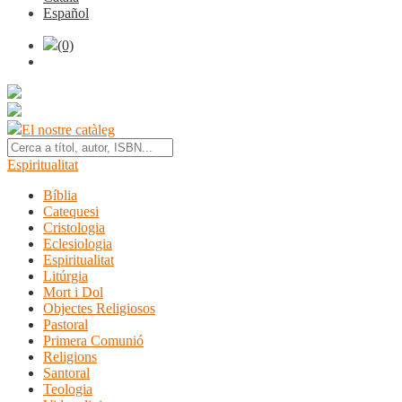
Español
(0)
El nostre catàleg
Espiritualitat
Bíblia
Catequesi
Cristologia
Eclesiologia
Espiritualitat
Litúrgia
Mort i Dol
Objectes Religiosos
Pastoral
Primera Comunió
Religions
Santoral
Teologia