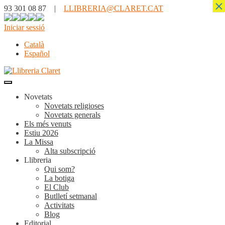
×
93 301 08 87 |
LLIBRERIA@CLARET.CAT
Iniciar sessió
Català
Español
Novetats
Novetats religioses
Novetats generals
Els més venuts
Estiu 2026
La Missa
Alta subscripció
Llibreria
Qui som?
La botiga
El Club
Butlletí setmanal
Activitats
Blog
Editorial