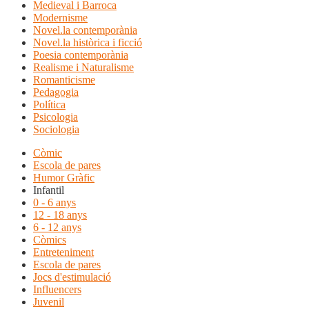
Medieval i Barroca
Modernisme
Novel.la contemporània
Novel.la històrica i ficció
Poesia contemporània
Realisme i Naturalisme
Romanticisme
Pedagogia
Política
Psicologia
Sociologia
Còmic
Escola de pares
Humor Gràfic
Infantil
0 - 6 anys
12 - 18 anys
6 - 12 anys
Còmics
Entreteniment
Escola de pares
Jocs d'estimulació
Influencers
Juvenil