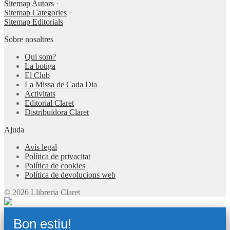
Sitemap Autors
·
Sitemap Categories
·
Sitemap Editorials
Sobre nosaltres
Qui som?
La botiga
El Club
La Missa de Cada Dia
Activitats
Editorial Claret
Distribuïdora Claret
Ajuda
Avís legal
Política de privacitat
Política de cookies
Política de devolucions web
© 2026 Llibreria Claret
Bon estiu!