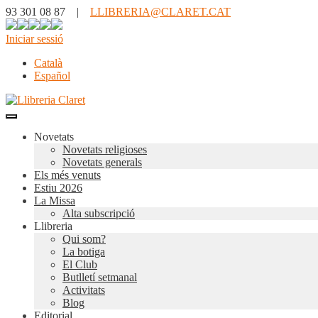
93 301 08 87 |
LLIBRERIA@CLARET.CAT
Iniciar sessió
Català
Español
Novetats
Novetats religioses
Novetats generals
Els més venuts
Estiu 2026
La Missa
Alta subscripció
Llibreria
Qui som?
La botiga
El Club
Butlletí setmanal
Activitats
Blog
Editorial