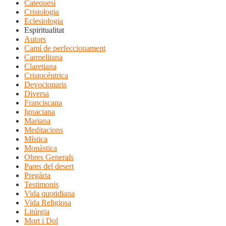
Catequesi
Cristologia
Eclesiologia
Espiritualitat
Autors
Camí de perfeccionament
Carmelitana
Claretiana
Cristocéntrica
Devocionaris
Diversa
Franciscana
Ignaciana
Mariana
Meditacions
Mística
Monàstica
Obres Generals
Pares del desert
Pregària
Testimonis
Vida quotidiana
Vida Religiosa
Litúrgia
Mort i Dol