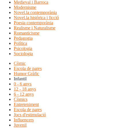
Medieval i Barroca
Modernisme
Novel.la contemporània
Novel.la històrica i ficció
Poesia contemporània
Realisme i Naturalisme
Romanticisme
Pedagogia
Política
Psicologia
Sociologia
Còmic
Escola de pares
Humor Gràfic
Infantil
0 - 6 anys
12 - 18 anys
6 - 12 anys
Còmics
Entreteniment
Escola de pares
Jocs d'estimulació
Influencers
Juvenil