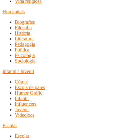
Vida religiosa
Humanitats
Biografies
Filosofia
Història
Literatura
Pedagogia
Política
Psicologia
Sociologia
Infantil / Juvenil
Còmic
Escola de pares
Humor Gràfic
Infantil
Influencers
Juvenil
Videojocs
Escolar
Escolar