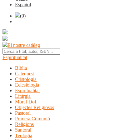
Español
(0)
El nostre catàleg
Espiritualitat
Bíblia
Catequesi
Cristologia
Eclesiologia
Espiritualitat
Litúrgia
Mort i Dol
Objectes Religiosos
Pastoral
Primera Comunió
Religions
Santoral
Teologia