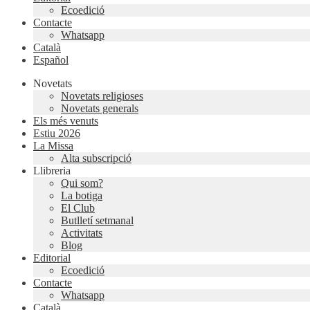
Ecoedició
Contacte
Whatsapp
Català
Español
Novetats
Novetats religioses
Novetats generals
Els més venuts
Estiu 2026
La Missa
Alta subscripció
Llibreria
Qui som?
La botiga
El Club
Butlletí setmanal
Activitats
Blog
Editorial
Ecoedició
Contacte
Whatsapp
Català