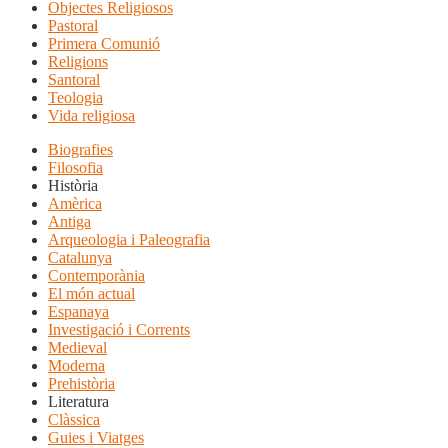
Objectes Religiosos
Pastoral
Primera Comunió
Religions
Santoral
Teologia
Vida religiosa
Biografies
Filosofia
Història
Amèrica
Antiga
Arqueologia i Paleografia
Catalunya
Contemporània
El món actual
Espanaya
Investigació i Corrents
Medieval
Moderna
Prehistòria
Literatura
Clàssica
Guies i Viatges