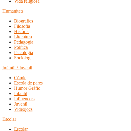
Vida religiosa
Humanitats
Biografies
Filosofia
Història
Literatura
Pedagogia
Política
Psicologia
Sociologia
Infantil / Juvenil
Còmic
Escola de pares
Humor Gràfic
Infantil
Influencers
Juvenil
Videojocs
Escolar
Escolar