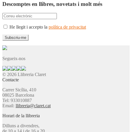
Descomptes en llibres, novetats i molt més
He llegit i accepto la
política de privacitat
Segueix-nos
© 2026 Llibreria Claret
Contacte
Carrer Sicília, 410
08025 Barcelona
Tel: 933010887
Email:
llibreria@claret.cat
Horari de la llibreria
Dilluns a divendres,
de 10 a 14 i de 16 a 20.