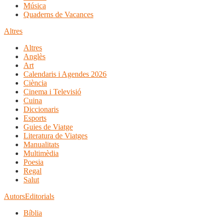
Música
Quaderns de Vacances
Altres
Altres
Anglès
Art
Calendaris i Agendes 2026
Ciència
Cinema i Televisió
Cuina
Diccionaris
Esports
Guies de Viatge
Literatura de Viatges
Manualitats
Multimèdia
Poesia
Regal
Salut
Autors
Editorials
Bíblia