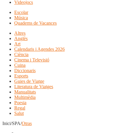
Videojocs
Escolar
Música
Quaderns de Vacances
Altres
Anglès
Art
Calendaris i Agendes 2026
Ciència
Cinema i Televisió
Cuina
Diccionaris
Esports
Guies de Viatge
Literatura de Viatges
Manualitats
Multimèdia
Poesia
Regal
Salut
Inici/SPA/
Otras