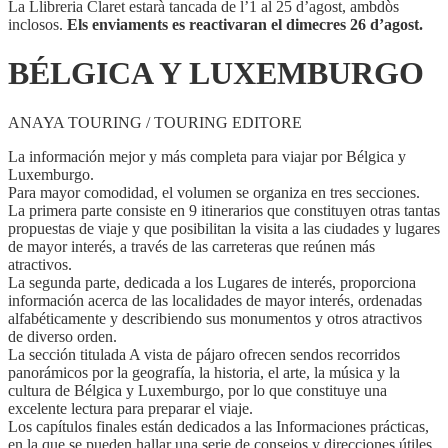
La Llibreria Claret estarà tancada de l’1 al 25 d’agost, ambdòs
inclosos.
Els enviaments es reactivaran el dimecres 26 d’agost.
BÉLGICA Y LUXEMBURGO
ANAYA TOURING / TOURING EDITORE
La información mejor y más completa para viajar por Bélgica y
Luxemburgo.
Para mayor comodidad, el volumen se organiza en tres secciones.
La primera parte consiste en 9 itinerarios que constituyen otras tantas
propuestas de viaje y que posibilitan la visita a las ciudades y lugares
de mayor interés, a través de las carreteras que reúnen más
atractivos.
La segunda parte, dedicada a los Lugares de interés, proporciona
información acerca de las localidades de mayor interés, ordenadas
alfabéticamente y describiendo sus monumentos y otros atractivos
de diverso orden.
La sección titulada A vista de pájaro ofrecen sendos recorridos
panorámicos por la geografía, la historia, el arte, la música y la
cultura de Bélgica y Luxemburgo, por lo que constituye una
excelente lectura para preparar el viaje.
Los capítulos finales están dedicados a las Informaciones prácticas,
en la que se pueden hallar una serie de consejos y direcciones útiles