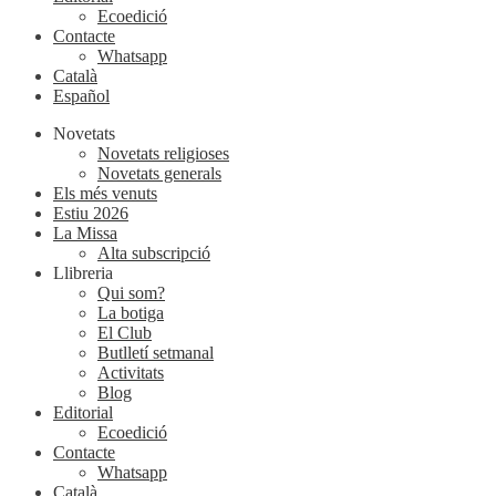
Ecoedició
Contacte
Whatsapp
Català
Español
Novetats
Novetats religioses
Novetats generals
Els més venuts
Estiu 2026
La Missa
Alta subscripció
Llibreria
Qui som?
La botiga
El Club
Butlletí setmanal
Activitats
Blog
Editorial
Ecoedició
Contacte
Whatsapp
Català