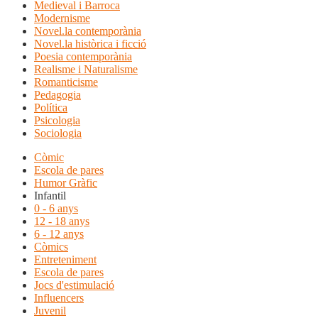
Medieval i Barroca
Modernisme
Novel.la contemporània
Novel.la històrica i ficció
Poesia contemporània
Realisme i Naturalisme
Romanticisme
Pedagogia
Política
Psicologia
Sociologia
Còmic
Escola de pares
Humor Gràfic
Infantil
0 - 6 anys
12 - 18 anys
6 - 12 anys
Còmics
Entreteniment
Escola de pares
Jocs d'estimulació
Influencers
Juvenil