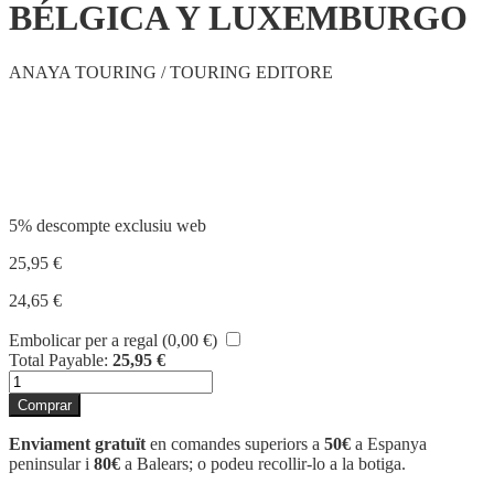
BÉLGICA Y LUXEMBURGO
ANAYA TOURING / TOURING EDITORE
Compartir
5% descompte exclusiu web
25,95
€
24,65
€
Embolicar per a regal (
0,00
€
)
Total Payable:
25,95
€
quantitat
de
Comprar
BÉLGICA
Y
Enviament gratuït
en comandes superiors a
50€
a Espanya
LUXEMBURGO
peninsular i
80€
a Balears; o podeu recollir-lo a la botiga.