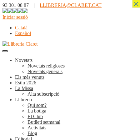
×
93 301 08 87 |
LLIBRERIA@CLARET.CAT
Iniciar sessió
Català
Español
Novetats
Novetats religioses
Novetats generals
Els més venuts
Estiu 2026
La Missa
Alta subscripció
Llibreria
Qui som?
La botiga
El Club
Butlletí setmanal
Activitats
Blog
Editorial