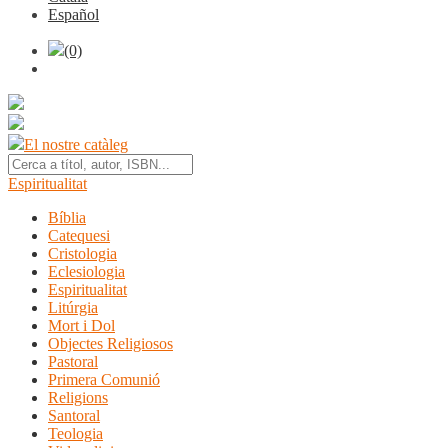
Español
(0)
El nostre catàleg
Espiritualitat
Bíblia
Catequesi
Cristologia
Eclesiologia
Espiritualitat
Litúrgia
Mort i Dol
Objectes Religiosos
Pastoral
Primera Comunió
Religions
Santoral
Teologia