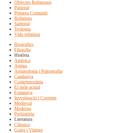
Objectes Religiosos
Pastoral
Primera Comunió
Religions
Santoral
Teologia
Vida religiosa
Biografies
Filosofia
Història
Amèrica
Antiga
Arqueologia i Paleografia
Catalunya
Contemporània
El món actual
Espanaya
Investigació i Corrents
Medieval
Moderna
Prehistòria
Literatura
Clàssica
Guies i Viatges