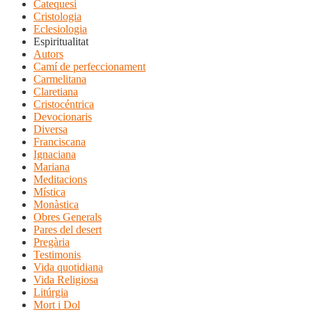
Catequesi
Cristologia
Eclesiologia
Espiritualitat
Autors
Camí de perfeccionament
Carmelitana
Claretiana
Cristocéntrica
Devocionaris
Diversa
Franciscana
Ignaciana
Mariana
Meditacions
Mística
Monàstica
Obres Generals
Pares del desert
Pregària
Testimonis
Vida quotidiana
Vida Religiosa
Litúrgia
Mort i Dol