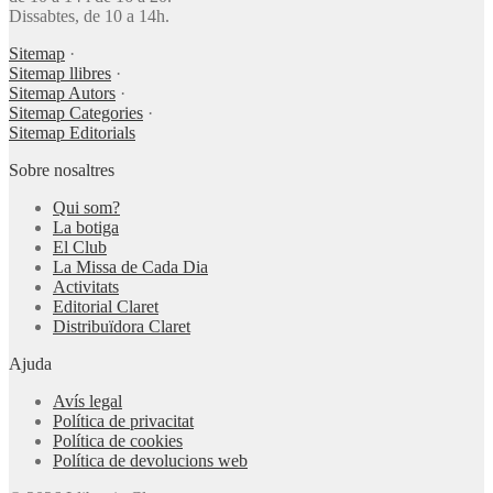
Dissabtes, de 10 a 14h.
Sitemap
·
Sitemap llibres
·
Sitemap Autors
·
Sitemap Categories
·
Sitemap Editorials
Sobre nosaltres
Qui som?
La botiga
El Club
La Missa de Cada Dia
Activitats
Editorial Claret
Distribuïdora Claret
Ajuda
Avís legal
Política de privacitat
Política de cookies
Política de devolucions web