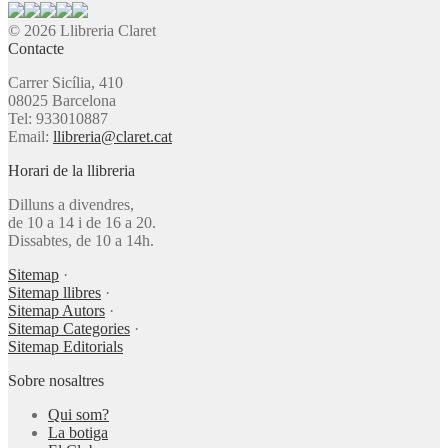
© 2026 Llibreria Claret
Contacte
Carrer Sicília, 410
08025 Barcelona
Tel: 933010887
Email:
llibreria@claret.cat
Horari de la llibreria
Dilluns a divendres,
de 10 a 14 i de 16 a 20.
Dissabtes, de 10 a 14h.
Sitemap
·
Sitemap llibres
·
Sitemap Autors
·
Sitemap Categories
·
Sitemap Editorials
Sobre nosaltres
Qui som?
La botiga