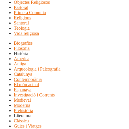
Objectes Religiosos
Pastoral
Primera Comunió
Religions
Santoral
Teologia
Vida religiosa
Biografies
Filosofia
Història
Amèrica
Antiga
Arqueologia i Paleografia
Catalunya
Contemporània
El món actual
Espanaya
Investigació i Corrents
Medieval
Moderna
Prehistòria
Literatura
Clàssica
Guies i Viatges