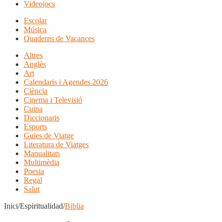
Videojocs
Escolar
Música
Quaderns de Vacances
Altres
Anglès
Art
Calendaris i Agendes 2026
Ciència
Cinema i Televisió
Cuina
Diccionaris
Esports
Guies de Viatge
Literatura de Viatges
Manualitats
Multimèdia
Poesia
Regal
Salut
Inici/Espiritualidad/
Biblia