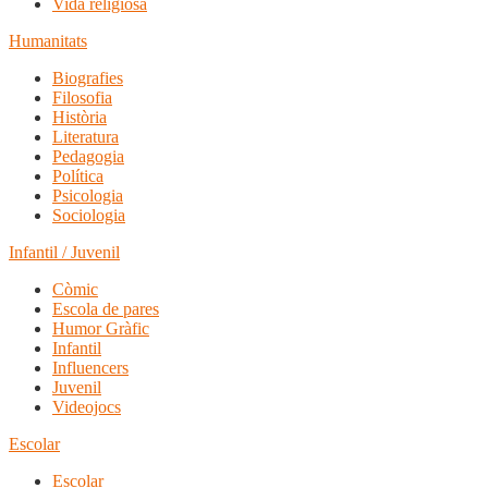
Vida religiosa
Humanitats
Biografies
Filosofia
Història
Literatura
Pedagogia
Política
Psicologia
Sociologia
Infantil / Juvenil
Còmic
Escola de pares
Humor Gràfic
Infantil
Influencers
Juvenil
Videojocs
Escolar
Escolar