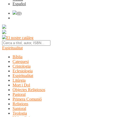
Español
(0)
El nostre catàleg
Espiritualitat
Bíblia
Catequesi
Cristologia
Eclesiologia
Espiritualitat
Litúrgia
Mort i Dol
Objectes Religiosos
Pastoral
Primera Comunió
Religions
Santoral
Teologia