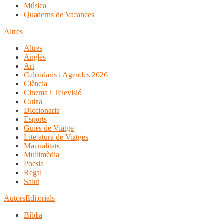
Música
Quaderns de Vacances
Altres
Altres
Anglès
Art
Calendaris i Agendes 2026
Ciència
Cinema i Televisió
Cuina
Diccionaris
Esports
Guies de Viatge
Literatura de Viatges
Manualitats
Multimèdia
Poesia
Regal
Salut
Autors
Editorials
Bíblia