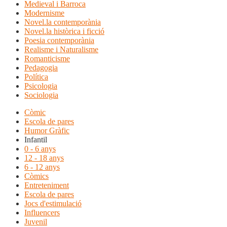
Medieval i Barroca
Modernisme
Novel.la contemporània
Novel.la històrica i ficció
Poesia contemporània
Realisme i Naturalisme
Romanticisme
Pedagogia
Política
Psicologia
Sociologia
Còmic
Escola de pares
Humor Gràfic
Infantil
0 - 6 anys
12 - 18 anys
6 - 12 anys
Còmics
Entreteniment
Escola de pares
Jocs d'estimulació
Influencers
Juvenil