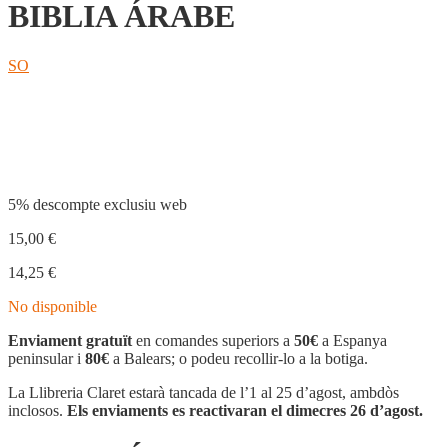
BIBLIA ÁRABE
SO
Compartir
5% descompte exclusiu web
15,00
€
14,25
€
No disponible
Enviament gratuït
en comandes superiors a
50€
a Espanya
peninsular i
80€
a Balears; o podeu recollir-lo a la botiga.
La Llibreria Claret estarà tancada de l’1 al 25 d’agost, ambdòs
inclosos.
Els enviaments es reactivaran el dimecres 26 d’agost.