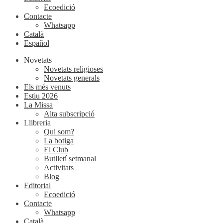
Ecoedició
Contacte
Whatsapp
Català
Español
Novetats
Novetats religioses
Novetats generals
Els més venuts
Estiu 2026
La Missa
Alta subscripció
Llibreria
Qui som?
La botiga
El Club
Butlletí setmanal
Activitats
Blog
Editorial
Ecoedició
Contacte
Whatsapp
Català