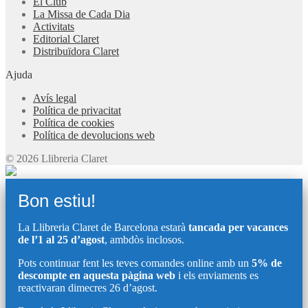
El Club
La Missa de Cada Dia
Activitats
Editorial Claret
Distribuïdora Claret
Ajuda
Avís legal
Política de privacitat
Política de cookies
Política de devolucions web
© 2026 Llibreria Claret
Bon estiu!
La Llibreria Claret de Barcelona estarà
tancada per vacances
de l’1 al 25 d’agost
, ambdòs inclosos.
Pots continuar fent les teves comandes online amb un
5% de
descompte en aquesta pàgina web
i els enviaments es
reactivaran dimecres 26 d’agost.