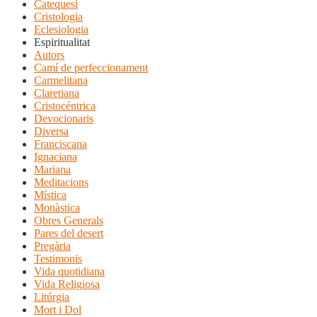
Catequesi
Cristologia
Eclesiologia
Espiritualitat
Autors
Camí de perfeccionament
Carmelitana
Claretiana
Cristocéntrica
Devocionaris
Diversa
Franciscana
Ignaciana
Mariana
Meditacions
Mística
Monàstica
Obres Generals
Pares del desert
Pregària
Testimonis
Vida quotidiana
Vida Religiosa
Litúrgia
Mort i Dol