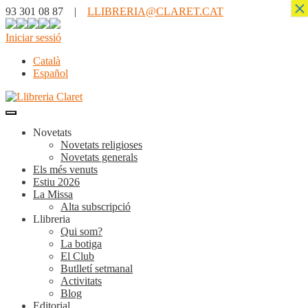
×
93 301 08 87 |
LLIBRERIA@CLARET.CAT
Iniciar sessió
Català
Español
Novetats
Novetats religioses
Novetats generals
Els més venuts
Estiu 2026
La Missa
Alta subscripció
Llibreria
Qui som?
La botiga
El Club
Butlletí setmanal
Activitats
Blog
Editorial