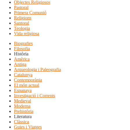
Objectes Religiosos
Pastoral
Primera Comunió
Religions
Santoral
Teologia
Vida religiosa
Biografies
Filosofia
Història
Amèrica
Antiga
Arqueologia i Paleografia
Catalunya
Contemporània
El món actual
Espanaya
Investigació i Corrents
Medieval
Moderna
Prehistòria
Literatura
Clàssica
Guies i Viatges