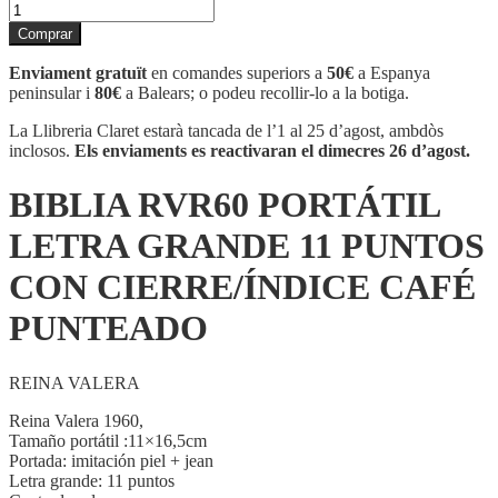
quantitat
de
Comprar
BIBLIA
RVR60
Enviament gratuït
en comandes superiors a
50€
a Espanya
PORTÁTIL
peninsular i
80€
a Balears; o podeu recollir-lo a la botiga.
LETRA
GRANDE
La Llibreria Claret estarà tancada de l’1 al 25 d’agost, ambdòs
11
inclosos.
Els enviaments es reactivaran el dimecres 26 d’agost.
PUNTOS
CON
BIBLIA RVR60 PORTÁTIL
CIERRE/
ÍNDICE
LETRA GRANDE 11 PUNTOS
CAFÉ
PUNTEADO
CON CIERRE/ÍNDICE CAFÉ
PUNTEADO
REINA VALERA
Reina Valera 1960,
Tamaño portátil :11×16,5cm
Portada: imitación piel + jean
Letra grande: 11 puntos