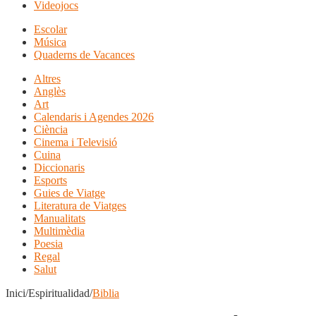
Videojocs
Escolar
Música
Quaderns de Vacances
Altres
Anglès
Art
Calendaris i Agendes 2026
Ciència
Cinema i Televisió
Cuina
Diccionaris
Esports
Guies de Viatge
Literatura de Viatges
Manualitats
Multimèdia
Poesia
Regal
Salut
Inici/Espiritualidad/
Biblia