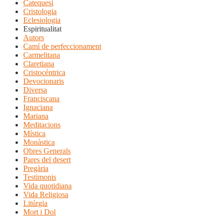
Catequesi
Cristologia
Eclesiologia
Espiritualitat
Autors
Camí de perfeccionament
Carmelitana
Claretiana
Cristocéntrica
Devocionaris
Diversa
Franciscana
Ignaciana
Mariana
Meditacions
Mística
Monàstica
Obres Generals
Pares del desert
Pregària
Testimonis
Vida quotidiana
Vida Religiosa
Litúrgia
Mort i Dol