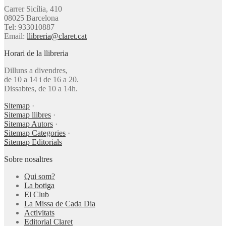
Carrer Sicília, 410
08025 Barcelona
Tel: 933010887
Email:
llibreria@claret.cat
Horari de la llibreria
Dilluns a divendres,
de 10 a 14 i de 16 a 20.
Dissabtes, de 10 a 14h.
Sitemap
·
Sitemap llibres
·
Sitemap Autors
·
Sitemap Categories
·
Sitemap Editorials
Sobre nosaltres
Qui som?
La botiga
El Club
La Missa de Cada Dia
Activitats
Editorial Claret