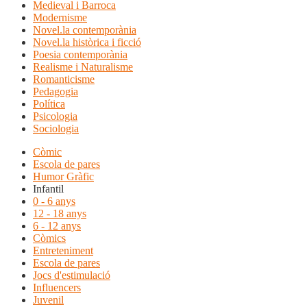
Medieval i Barroca
Modernisme
Novel.la contemporània
Novel.la històrica i ficció
Poesia contemporània
Realisme i Naturalisme
Romanticisme
Pedagogia
Política
Psicologia
Sociologia
Còmic
Escola de pares
Humor Gràfic
Infantil
0 - 6 anys
12 - 18 anys
6 - 12 anys
Còmics
Entreteniment
Escola de pares
Jocs d'estimulació
Influencers
Juvenil