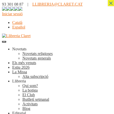
×
93 301 08 87 |
LLIBRERIA@CLARET.CAT
Iniciar sessió
Català
Español
Novetats
Novetats religioses
Novetats generals
Els més venuts
Estiu 2026
La Missa
Alta subscripció
Llibreria
Qui som?
La botiga
El Club
Butlletí setmanal
Activitats
Blog
Editorial