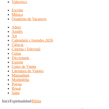
Videojocs
Escolar
Música
Quaderns de Vacances
Altres
Anglès
Art
Calendaris i Agendes 2026
Ciència
Cinema i Televisió
Cuina
Diccionaris
Esports
Guies de Viatge
Literatura de Viatges
Manualitats
Multimèdia
Poesia
Regal
Salut
Inici/Espiritualidad/
Biblia