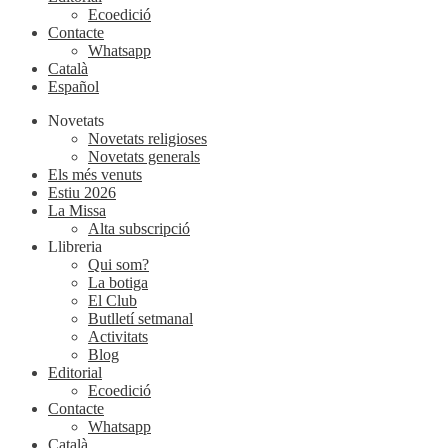
Ecoedició
Contacte
Whatsapp
Català
Español
Novetats
Novetats religioses
Novetats generals
Els més venuts
Estiu 2026
La Missa
Alta subscripció
Llibreria
Qui som?
La botiga
El Club
Butlletí setmanal
Activitats
Blog
Editorial
Ecoedició
Contacte
Whatsapp
Català