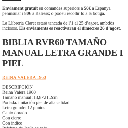
BIBLIA
RVR60
Enviament gratuït
en comandes superiors a
50€
a Espanya
TAMAÑO
peninsular i
80€
a Balears; o podeu recollir-lo a la botiga.
MANUAL
LETRA
La Llibreria Claret estarà tancada de l’1 al 25 d’agost, ambdòs
GRANDE
inclosos.
Els enviaments es reactivaran el dimecres 26 d’agost.
I
PIEL
BIBLIA RVR60 TAMAÑO
MANUAL LETRA GRANDE I
PIEL
REINA VALERA 1960
DESCRIPCIÓN
Reina Valera 1960
Tamaño manual :13,8×21,2cm
Portada: imitación piel de alta calidad
Letra grande: 12 puntos
Canto dorado
Con cierre
Con índice