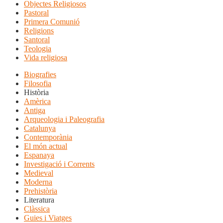
Objectes Religiosos
Pastoral
Primera Comunió
Religions
Santoral
Teologia
Vida religiosa
Biografies
Filosofia
Història
Amèrica
Antiga
Arqueologia i Paleografia
Catalunya
Contemporània
El món actual
Espanaya
Investigació i Corrents
Medieval
Moderna
Prehistòria
Literatura
Clàssica
Guies i Viatges