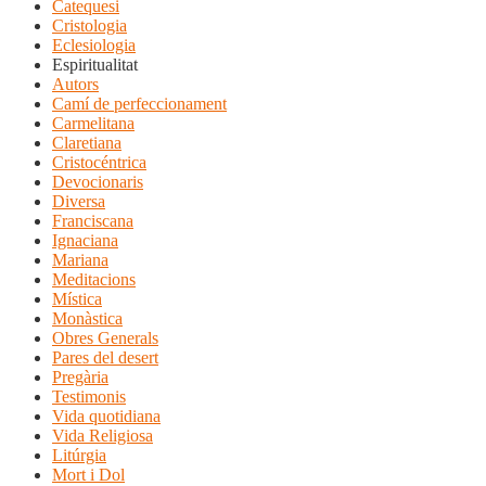
Catequesi
Cristologia
Eclesiologia
Espiritualitat
Autors
Camí de perfeccionament
Carmelitana
Claretiana
Cristocéntrica
Devocionaris
Diversa
Franciscana
Ignaciana
Mariana
Meditacions
Mística
Monàstica
Obres Generals
Pares del desert
Pregària
Testimonis
Vida quotidiana
Vida Religiosa
Litúrgia
Mort i Dol