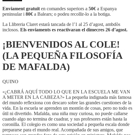
¡BIENVENIDOS
AL
Enviament gratuït
en comandes superiors a
50€
a Espanya
COLE!
peninsular i
80€
a Balears; o podeu recollir-lo a la botiga.
(LA
PEQUEÑA
La Llibreria Claret estarà tancada de l’1 al 25 d’agost, ambdòs
FILOSOFÍA
inclosos.
Els enviaments es reactivaran el dimecres 26 d’agost.
DE
MAFALDA)
¡BIENVENIDOS AL COLE!
(LA PEQUEÑA FILOSOFÍA
DE MAFALDA)
QUINO
«¿CABRÁ AQUÍ TODO LO QUE EN LA ESCUELA ME VAN
A METER EN LA CABEZA?» La pequeña indignada más famosa
del mundo reflexiona con descaro sobre las grandes cuestiones de la
vida. En la escuela se aprenden un montón de cosas, pero no todo es
útil ni divertido. Mafalda, una niña muy curiosa, no puede callarse
cuando algo no termina de cuadrar, y sus profesores están hasta la
coronilla. El colegio es como una sociedad a pequeña escala donde
prepararse para el mundo real. Acompañada de sus amigos, que