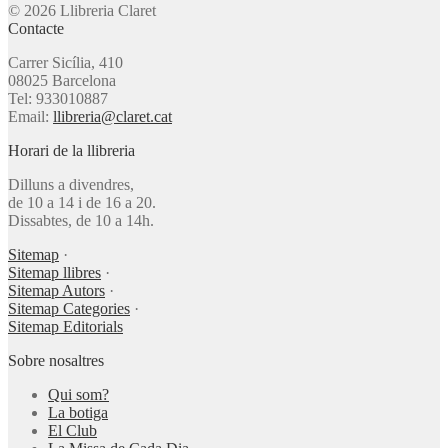
© 2026 Llibreria Claret
Contacte
Carrer Sicília, 410
08025 Barcelona
Tel: 933010887
Email:
llibreria@claret.cat
Horari de la llibreria
Dilluns a divendres,
de 10 a 14 i de 16 a 20.
Dissabtes, de 10 a 14h.
Sitemap
·
Sitemap llibres
·
Sitemap Autors
·
Sitemap Categories
·
Sitemap Editorials
Sobre nosaltres
Qui som?
La botiga
El Club