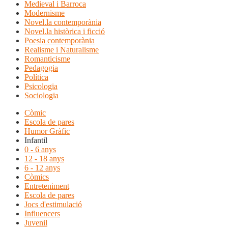
Medieval i Barroca
Modernisme
Novel.la contemporània
Novel.la històrica i ficció
Poesia contemporània
Realisme i Naturalisme
Romanticisme
Pedagogia
Política
Psicologia
Sociologia
Còmic
Escola de pares
Humor Gràfic
Infantil
0 - 6 anys
12 - 18 anys
6 - 12 anys
Còmics
Entreteniment
Escola de pares
Jocs d'estimulació
Influencers
Juvenil