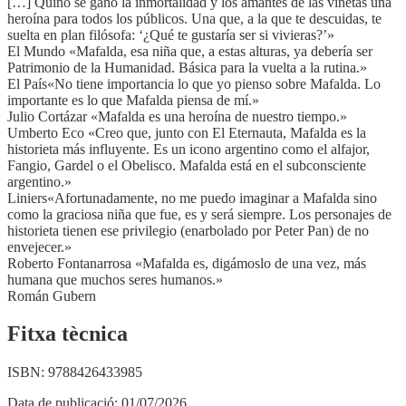
[…] Quino se ganó la inmortalidad y los amantes de las viñetas una
heroína para todos los públicos. Una que, a la que te descuidas, te
suelta en plan filósofa: ‘¿Qué te gustaría ser si vivieras?’»
El Mundo «Mafalda, esa niña que, a estas alturas, ya debería ser
Patrimonio de la Humanidad. Básica para la vuelta a la rutina.»
El País«No tiene importancia lo que yo pienso sobre Mafalda. Lo
importante es lo que Mafalda piensa de mí.»
Julio Cortázar «Mafalda es una heroína de nuestro tiempo.»
Umberto Eco «Creo que, junto con El Eternauta, Mafalda es la
historieta más influyente. Es un icono argentino como el alfajor,
Fangio, Gardel o el Obelisco. Mafalda está en el subconsciente
argentino.»
Liniers«Afortunadamente, no me puedo imaginar a Mafalda sino
como la graciosa niña que fue, es y será siempre. Los personajes de
historieta tienen ese privilegio (enarbolado por Peter Pan) de no
envejecer.»
Roberto Fontanarrosa «Mafalda es, digámoslo de una vez, más
humana que muchos seres humanos.»
Román Gubern
Fitxa tècnica
ISBN:
9788426433985
Data de publicació:
01/07/2026