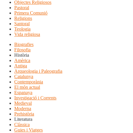
Objectes Religiosos
Pastoral
Primera Comunió
Religions
Santoral
Teologia
Vida religiosa
Biografies
Filosofia
Història
Amèrica
Antiga
Arqueologia i Paleografia
Catalunya
Contemporània
El món actual
Espanaya
Investigació i Corrents
Medieval
Moderna
Prehistòria
Literatura
Clàssica
Guies i Viatges