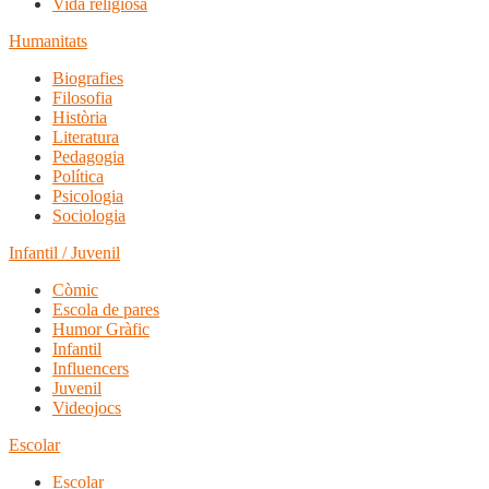
Vida religiosa
Humanitats
Biografies
Filosofia
Història
Literatura
Pedagogia
Política
Psicologia
Sociologia
Infantil / Juvenil
Còmic
Escola de pares
Humor Gràfic
Infantil
Influencers
Juvenil
Videojocs
Escolar
Escolar