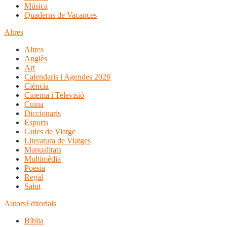
Música
Quaderns de Vacances
Altres
Altres
Anglès
Art
Calendaris i Agendes 2026
Ciència
Cinema i Televisió
Cuina
Diccionaris
Esports
Guies de Viatge
Literatura de Viatges
Manualitats
Multimèdia
Poesia
Regal
Salut
Autors
Editorials
Bíblia