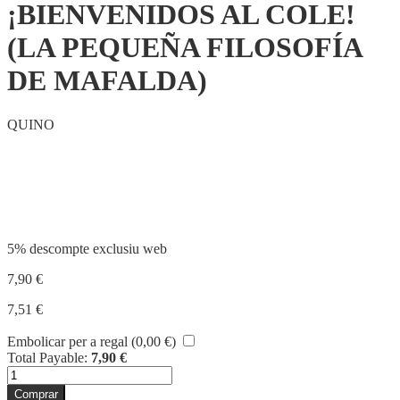
¡BIENVENIDOS AL COLE!
(LA PEQUEÑA FILOSOFÍA
DE MAFALDA)
QUINO
Compartir
5% descompte exclusiu web
7,90
€
7,51
€
Embolicar per a regal (
0,00
€
)
Total Payable:
7,90
€
quantitat
de
Comprar