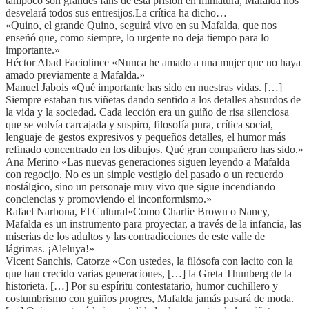
tampoco son grandes fans de esta prisión en miniatura, Mafalda nos
desvelará todos sus entresijos.La crítica ha dicho…
«Quino, el grande Quino, seguirá vivo en su Mafalda, que nos
enseñó que, como siempre, lo urgente no deja tiempo para lo
importante.»
Héctor Abad Faciolince «Nunca he amado a una mujer que no haya
amado previamente a Mafalda.»
Manuel Jabois «Qué importante has sido en nuestras vidas. […]
Siempre estaban tus viñetas dando sentido a los detalles absurdos de
la vida y la sociedad. Cada lección era un guiño de risa silenciosa
que se volvía carcajada y suspiro, filosofía pura, crítica social,
lenguaje de gestos expresivos y pequeños detalles, el humor más
refinado concentrado en los dibujos. Qué gran compañero has sido.»
Ana Merino «Las nuevas generaciones siguen leyendo a Mafalda
con regocijo. No es un simple vestigio del pasado o un recuerdo
nostálgico, sino un personaje muy vivo que sigue incendiando
conciencias y promoviendo el inconformismo.»
Rafael Narbona, El Cultural«Como Charlie Brown o Nancy,
Mafalda es un instrumento para proyectar, a través de la infancia, las
miserias de los adultos y las contradicciones de este valle de
lágrimas. ¡Aleluya!»
Vicent Sanchis, Catorze «Con ustedes, la filósofa con lacito con la
que han crecido varias generaciones, […] la Greta Thunberg de la
historieta. […] Por su espíritu contestatario, humor cuchillero y
costumbrismo con guiños progres, Mafalda jamás pasará de moda.