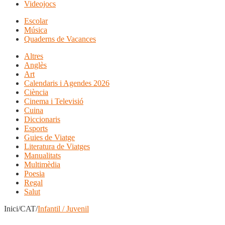
Videojocs
Escolar
Música
Quaderns de Vacances
Altres
Anglès
Art
Calendaris i Agendes 2026
Ciència
Cinema i Televisió
Cuina
Diccionaris
Esports
Guies de Viatge
Literatura de Viatges
Manualitats
Multimèdia
Poesia
Regal
Salut
Inici/CAT/
Infantil / Juvenil