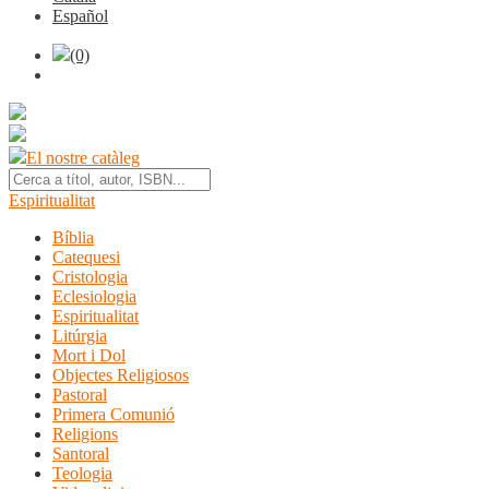
Español
(0)
El nostre catàleg
Espiritualitat
Bíblia
Catequesi
Cristologia
Eclesiologia
Espiritualitat
Litúrgia
Mort i Dol
Objectes Religiosos
Pastoral
Primera Comunió
Religions
Santoral
Teologia