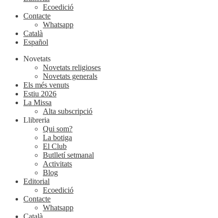
Ecoedició
Contacte
Whatsapp
Català
Español
Novetats
Novetats religioses
Novetats generals
Els més venuts
Estiu 2026
La Missa
Alta subscripció
Llibreria
Qui som?
La botiga
El Club
Butlletí setmanal
Activitats
Blog
Editorial
Ecoedició
Contacte
Whatsapp
Català