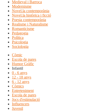
Medieval i Barroca
Modernisme
Novel.la contemporània
Novel.la històrica i ficció
Poesia contemporània
Realisme i Naturalisme
Romanticisme
Pedagogia
Política
Psicologia
Sociologia
Còmic
Escola de pares
Humor Gràfic
Infantil
0 - 6 anys
12 - 18 anys
6 - 12 anys
Còmics
Entreteniment
Escola de pares
Jocs d'estimulació
Influencers
Juvenil