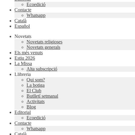
Ecoedició
Contacte
Whatsapp
Català
Español
Novetats
Novetats religioses
Novetats generals
Els més venuts
Estiu 2026
La Missa
Alta subscripció
Llibreria
Qui som?
La botiga
El Club
Butlletí setmanal
Activitats
Blog
Editorial
Ecoedició
Contacte
Whatsapp
Català