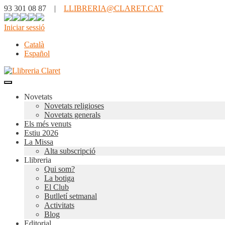
93 301 08 87 |
LLIBRERIA@CLARET.CAT
Iniciar sessió
Català
Español
Novetats
Novetats religioses
Novetats generals
Els més venuts
Estiu 2026
La Missa
Alta subscripció
Llibreria
Qui som?
La botiga
El Club
Butlletí setmanal
Activitats
Blog
Editorial