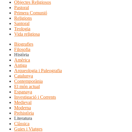
Objectes Religiosos
Pastoral
Primera Comunió
Religions
Santoral
Teologia
Vida religiosa
Biografies
Filosofia
Història
Amèrica
Antiga
Arqueologia i Paleografia
Catalunya
Contemporània
El món actual
Espanaya
Investigació i Corrents
Medieval
Moderna
Prehistòria
Literatura
Clàssica
Guies i Viatges