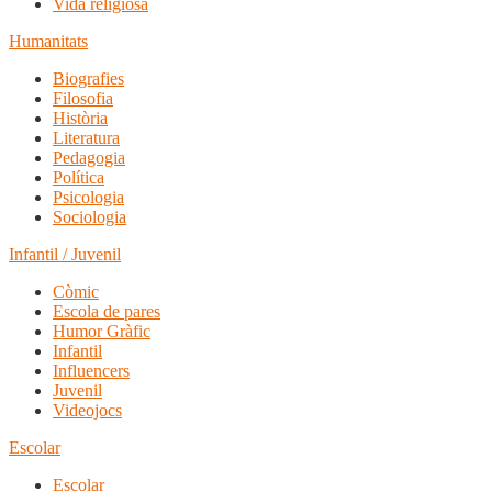
Vida religiosa
Humanitats
Biografies
Filosofia
Història
Literatura
Pedagogia
Política
Psicologia
Sociologia
Infantil / Juvenil
Còmic
Escola de pares
Humor Gràfic
Infantil
Influencers
Juvenil
Videojocs
Escolar
Escolar