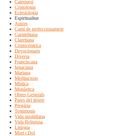
Catequesi
Cristologia
Eclesiologia
Espiritualitat
Autors
Camí de perfeccionament
Carmelitana
Claretiana
Cristocéntrica
Devocionaris
Diversa
Franciscana
Ignaciana
Mariana
Meditacions
Mística
Monàstica
Obres Generals
Pares del desert
Pregària
Testimonis
Vida quotidiana
Vida Religiosa
Litúrgia
Mort i Dol