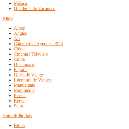
Música
Quaderns de Vacances
Altres
Altres
Anglès
Art
Calendaris i Agendes 2026
Ciència
Cinema i Televisió
Cuina
Diccionaris
Esports
Guies de Viatge
Literatura de Viatges
Manualitats
Multimèdia
Poesia
Regal
Salut
Autors
Editorials
Bíblia