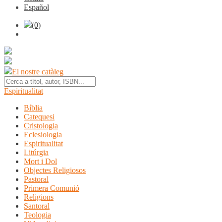
Español
(0)
El nostre catàleg
Espiritualitat
Bíblia
Catequesi
Cristologia
Eclesiologia
Espiritualitat
Litúrgia
Mort i Dol
Objectes Religiosos
Pastoral
Primera Comunió
Religions
Santoral
Teologia