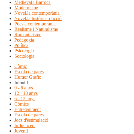
Medieval i Barroca
Modernisme
Novel.la contemporània
Novel.la històrica i ficció
Poesia contemporània
Realisme i Naturalisme
Romanticisme
Pedagogia
Política
Psicologia
Sociologia
Còmic
Escola de pares
Humor Gràfic
Infantil
0 - 6 anys
12 - 18 anys
6 - 12 anys
Còmics
Entreteniment
Escola de pares
Jocs d'estimulació
Influencers
Juvenil