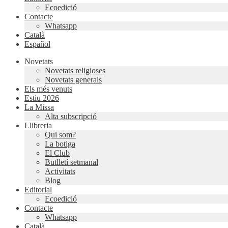
Ecoedició
Contacte
Whatsapp
Català
Español
Novetats
Novetats religioses
Novetats generals
Els més venuts
Estiu 2026
La Missa
Alta subscripció
Llibreria
Qui som?
La botiga
El Club
Butlletí setmanal
Activitats
Blog
Editorial
Ecoedició
Contacte
Whatsapp
Català