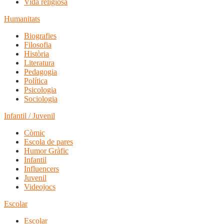
Vida religiosa
Humanitats
Biografies
Filosofia
Història
Literatura
Pedagogia
Política
Psicologia
Sociologia
Infantil / Juvenil
Còmic
Escola de pares
Humor Gràfic
Infantil
Influencers
Juvenil
Videojocs
Escolar
Escolar