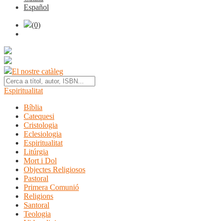
Español
(0)
El nostre catàleg
Espiritualitat
Bíblia
Catequesi
Cristologia
Eclesiologia
Espiritualitat
Litúrgia
Mort i Dol
Objectes Religiosos
Pastoral
Primera Comunió
Religions
Santoral
Teologia