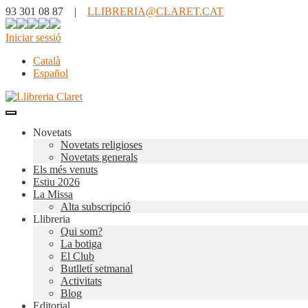
93 301 08 87 |
LLIBRERIA@CLARET.CAT
Iniciar sessió
Català
Español
Novetats
Novetats religioses
Novetats generals
Els més venuts
Estiu 2026
La Missa
Alta subscripció
Llibreria
Qui som?
La botiga
El Club
Butlletí setmanal
Activitats
Blog
Editorial