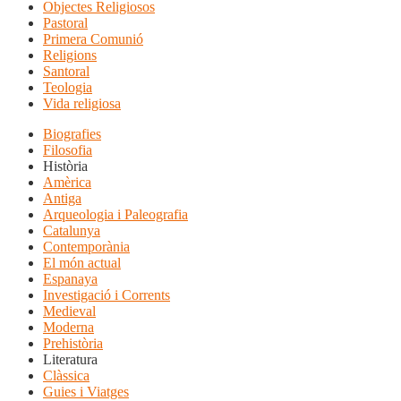
Objectes Religiosos
Pastoral
Primera Comunió
Religions
Santoral
Teologia
Vida religiosa
Biografies
Filosofia
Història
Amèrica
Antiga
Arqueologia i Paleografia
Catalunya
Contemporània
El món actual
Espanaya
Investigació i Corrents
Medieval
Moderna
Prehistòria
Literatura
Clàssica
Guies i Viatges