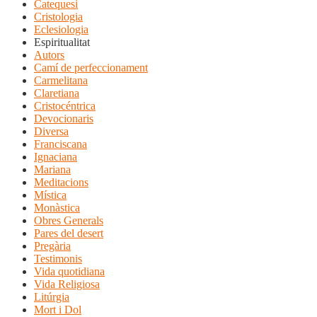
Catequesi
Cristologia
Eclesiologia
Espiritualitat
Autors
Camí de perfeccionament
Carmelitana
Claretiana
Cristocéntrica
Devocionaris
Diversa
Franciscana
Ignaciana
Mariana
Meditacions
Mística
Monàstica
Obres Generals
Pares del desert
Pregària
Testimonis
Vida quotidiana
Vida Religiosa
Litúrgia
Mort i Dol