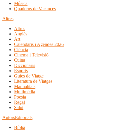
Música
Quaderns de Vacances
Altres
Altres
Anglès
Art
Calendaris i Agendes 2026
Ciència
Cinema i Televisió
Cuina
Diccionaris
Esports
Guies de Viatge
Literatura de Viatges
Manualitats
Multimèdia
Poesia
Regal
Salut
Autors
Editorials
Bíblia