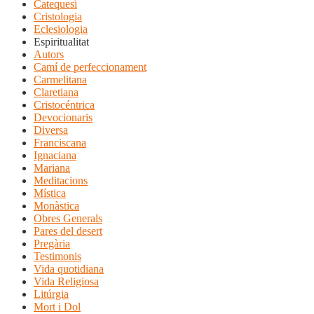
Catequesi
Cristologia
Eclesiologia
Espiritualitat
Autors
Camí de perfeccionament
Carmelitana
Claretiana
Cristocéntrica
Devocionaris
Diversa
Franciscana
Ignaciana
Mariana
Meditacions
Mística
Monàstica
Obres Generals
Pares del desert
Pregària
Testimonis
Vida quotidiana
Vida Religiosa
Litúrgia
Mort i Dol