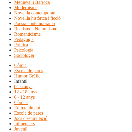
Medieval i Barroca
Modernisme
Novel.la contemporània
Novel.la històrica i ficció
Poesia contemporània
Realisme i Naturalisme
Romanticisme
Pedagogia
Política
Psicologia
Sociologia
Còmic
Escola de pares
Humor Gràfic
Infantil
0 - 6 anys
12 - 18 anys
6 - 12 anys
Còmics
Entreteniment
Escola de pares
Jocs d'estimulació
Influencers
Juvenil