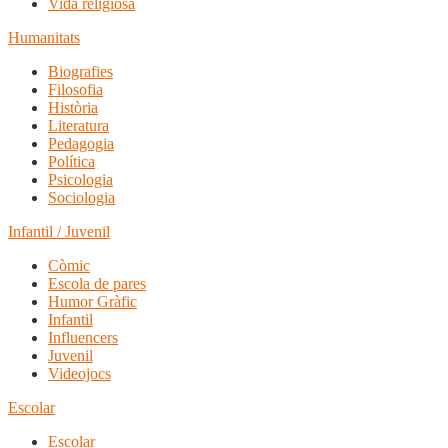
Vida religiosa
Humanitats
Biografies
Filosofia
Història
Literatura
Pedagogia
Política
Psicologia
Sociologia
Infantil / Juvenil
Còmic
Escola de pares
Humor Gràfic
Infantil
Influencers
Juvenil
Videojocs
Escolar
Escolar