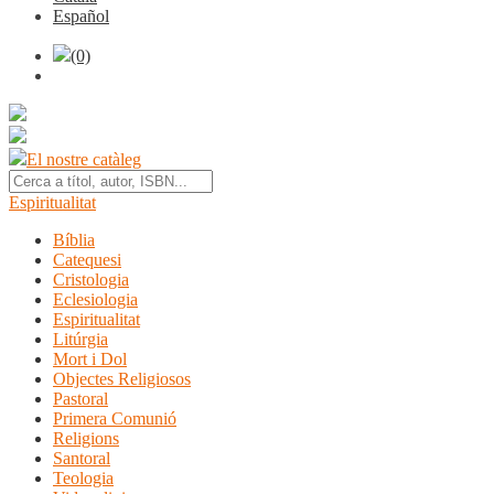
Español
(0)
El nostre catàleg
Espiritualitat
Bíblia
Catequesi
Cristologia
Eclesiologia
Espiritualitat
Litúrgia
Mort i Dol
Objectes Religiosos
Pastoral
Primera Comunió
Religions
Santoral
Teologia