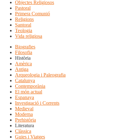
Objectes Religiosos
Pastoral
Primera Comunió
Religions
Santoral
Teologia
Vida religiosa
Biografies
Filosofia
Història
Amèrica
Antiga
Arqueologia i Paleografia
Catalunya
Contemporània
El món actual
Espanaya
Investigació i Corrents
Medieval
Moderna
Prehistòria
Literatura
Clàssica
Guies i Viatges