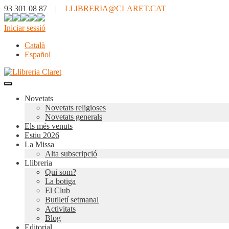
93 301 08 87 |
LLIBRERIA@CLARET.CAT
Iniciar sessió
Català
Español
Novetats
Novetats religioses
Novetats generals
Els més venuts
Estiu 2026
La Missa
Alta subscripció
Llibreria
Qui som?
La botiga
El Club
Butlletí setmanal
Activitats
Blog
Editorial