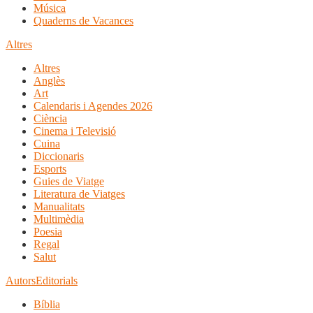
Música
Quaderns de Vacances
Altres
Altres
Anglès
Art
Calendaris i Agendes 2026
Ciència
Cinema i Televisió
Cuina
Diccionaris
Esports
Guies de Viatge
Literatura de Viatges
Manualitats
Multimèdia
Poesia
Regal
Salut
Autors
Editorials
Bíblia