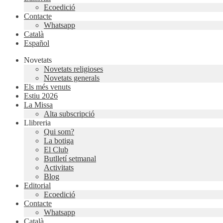
Ecoedició
Contacte
Whatsapp
Català
Español
Novetats
Novetats religioses
Novetats generals
Els més venuts
Estiu 2026
La Missa
Alta subscripció
Llibreria
Qui som?
La botiga
El Club
Butlletí setmanal
Activitats
Blog
Editorial
Ecoedició
Contacte
Whatsapp
Català