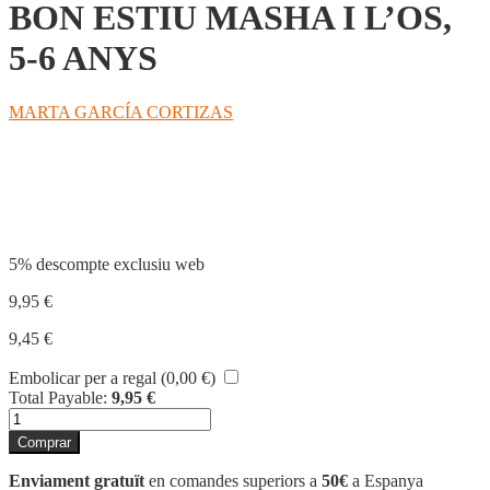
BON ESTIU MASHA I L’OS,
5-6 ANYS
MARTA GARCÍA CORTIZAS
Compartir
5% descompte exclusiu web
9,95
€
9,45
€
Embolicar per a regal (
0,00
€
)
Total Payable:
9,95
€
quantitat
de
Comprar
BON
ESTIU
Enviament gratuït
en comandes superiors a
50€
a Espanya