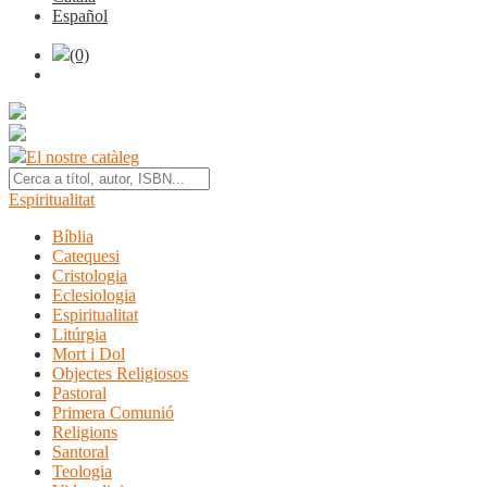
Español
(0)
El nostre catàleg
Espiritualitat
Bíblia
Catequesi
Cristologia
Eclesiologia
Espiritualitat
Litúrgia
Mort i Dol
Objectes Religiosos
Pastoral
Primera Comunió
Religions
Santoral
Teologia