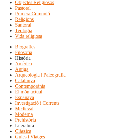
Objectes Religiosos
Pastoral
Primera Comunió
Religions
Santoral
Teologia
Vida religiosa
Biografies
Filosofia
Història
Amèrica
Antiga
Arqueologia i Paleografia
Catalunya
Contemporània
El món actual
Espanaya
Investigació i Corrents
Medieval
Moderna
Prehistòria
Literatura
Clàssica
Guies i Viatges