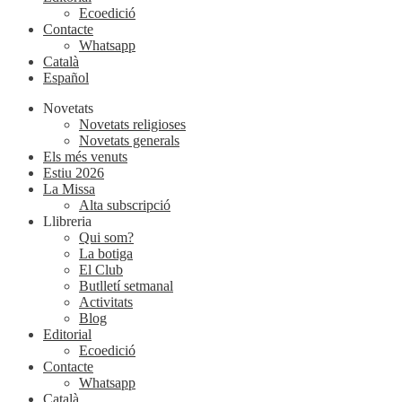
Ecoedició
Contacte
Whatsapp
Català
Español
Novetats
Novetats religioses
Novetats generals
Els més venuts
Estiu 2026
La Missa
Alta subscripció
Llibreria
Qui som?
La botiga
El Club
Butlletí setmanal
Activitats
Blog
Editorial
Ecoedició
Contacte
Whatsapp
Català