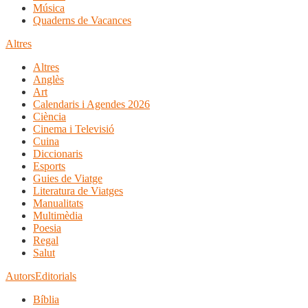
Música
Quaderns de Vacances
Altres
Altres
Anglès
Art
Calendaris i Agendes 2026
Ciència
Cinema i Televisió
Cuina
Diccionaris
Esports
Guies de Viatge
Literatura de Viatges
Manualitats
Multimèdia
Poesia
Regal
Salut
Autors
Editorials
Bíblia