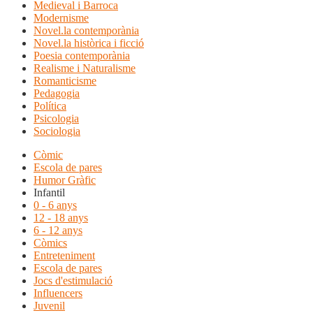
Medieval i Barroca
Modernisme
Novel.la contemporània
Novel.la històrica i ficció
Poesia contemporània
Realisme i Naturalisme
Romanticisme
Pedagogia
Política
Psicologia
Sociologia
Còmic
Escola de pares
Humor Gràfic
Infantil
0 - 6 anys
12 - 18 anys
6 - 12 anys
Còmics
Entreteniment
Escola de pares
Jocs d'estimulació
Influencers
Juvenil