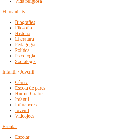
Vida religiosa
Humanitats
Biografies
Filosofia
Història
Literatura
Pedagogia
Política
Psicologia
Sociologia
Infantil / Juvenil
Còmic
Escola de pares
Humor Gràfic
Infantil
Influencers
Juvenil
Videojocs
Escolar
Escolar