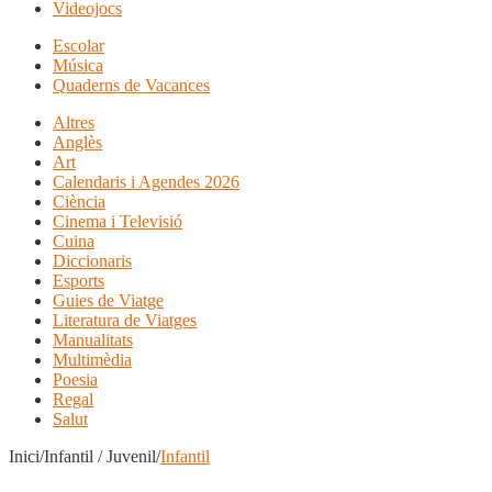
Videojocs
Escolar
Música
Quaderns de Vacances
Altres
Anglès
Art
Calendaris i Agendes 2026
Ciència
Cinema i Televisió
Cuina
Diccionaris
Esports
Guies de Viatge
Literatura de Viatges
Manualitats
Multimèdia
Poesia
Regal
Salut
Inici/Infantil / Juvenil/
Infantil