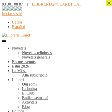
×
93 301 08 87 |
LLIBRERIA@CLARET.CAT
Iniciar sessió
Català
Español
Novetats
Novetats religioses
Novetats generals
Els més venuts
Estiu 2026
La Missa
Alta subscripció
Llibreria
Qui som?
La botiga
El Club
Butlletí setmanal
Activitats
Blog
Editorial