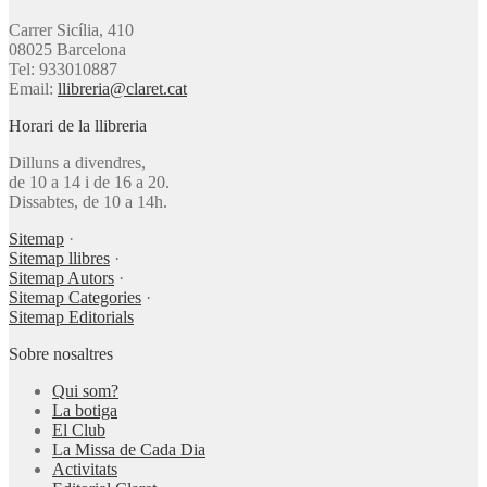
Carrer Sicília, 410
08025 Barcelona
Tel: 933010887
Email:
llibreria@claret.cat
Horari de la llibreria
Dilluns a divendres,
de 10 a 14 i de 16 a 20.
Dissabtes, de 10 a 14h.
Sitemap
·
Sitemap llibres
·
Sitemap Autors
·
Sitemap Categories
·
Sitemap Editorials
Sobre nosaltres
Qui som?
La botiga
El Club
La Missa de Cada Dia
Activitats