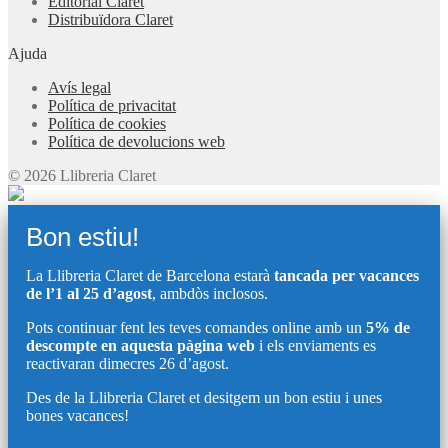
Editorial Claret
Distribuïdora Claret
Ajuda
Avís legal
Política de privacitat
Política de cookies
Política de devolucions web
© 2026 Llibreria Claret
Bon estiu!
La Llibreria Claret de Barcelona estarà
tancada per vacances
de l’1 al 25 d’agost
, ambdòs inclosos.
Pots continuar fent les teves comandes online amb un
5% de
descompte en aquesta pàgina web
i els enviaments es
reactivaran dimecres 26 d’agost.
Des de la Llibreria Claret et desitgem un bon estiu i unes
bones vacances!