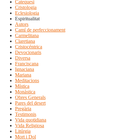
Catequesi
Cristologia
Eclesiologia
Espiritualitat
Autors
Camí de perfeccionament
Carmelitana
Claretiana
Cristocéntrica
Devocionaris
Diversa
Franciscana
Ignaciana
Mariana
Meditacions
Mística
Monàstica
Obres Generals
Pares del desert
Pregària
Testimonis
Vida quotidiana
Vida Religiosa
Litúrgia
Mort i Dol