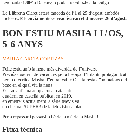
MASHA
peninsular i
80€
a Balears; o podeu recollir-lo a la botiga.
I
L'OS,
La Llibreria Claret estarà tancada de l’1 al 25 d’agost, ambdòs
5-
inclosos.
Els enviaments es reactivaran el dimecres 26 d’agost.
6
ANYS
BON ESTIU MASHA I L’OS,
5-6 ANYS
MARTA GARCÍA CORTIZAS
Feliç estiu amb la nena més divertida de l”univers.
Preciós quadern de vacances per a l”etapa d”Infantil protagonitzat
per la divertida Masha, l”entranyable Os i la resta d”animalons del
bosc en el qual viu la nena.
Es tracta d”una adaptació al català del
quadern en castellà publicat en 2019,
en emetre”s actualment la sèrie televisiva
en el canal SUPER3 de la televisió catalana.
Per a repassar i passar-ho bé de la mà de la Masha!
Fitxa tècnica