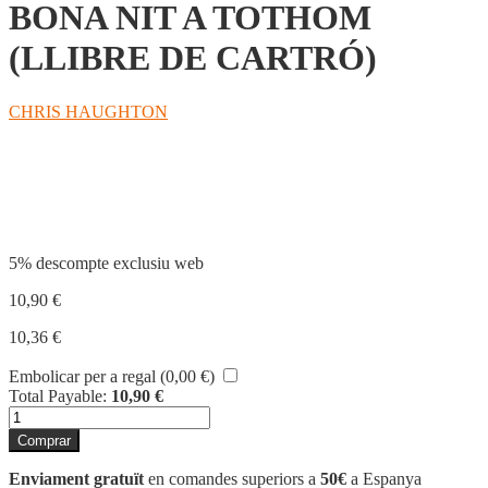
BONA NIT A TOTHOM
(LLIBRE DE CARTRÓ)
CHRIS HAUGHTON
Compartir
5% descompte exclusiu web
10,90
€
10,36
€
Embolicar per a regal (
0,00
€
)
Total Payable:
10,90
€
quantitat
de
Comprar
BONA
NIT
Enviament gratuït
en comandes superiors a
50€
a Espanya