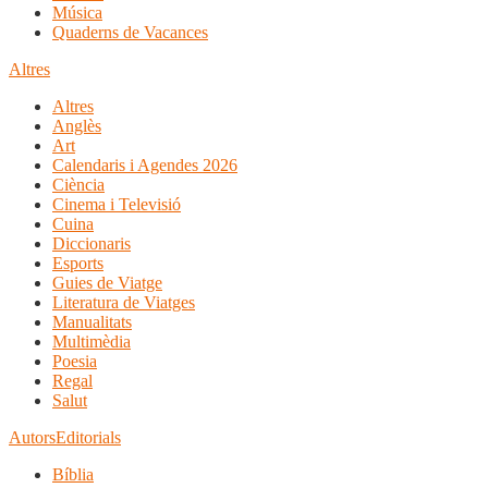
Música
Quaderns de Vacances
Altres
Altres
Anglès
Art
Calendaris i Agendes 2026
Ciència
Cinema i Televisió
Cuina
Diccionaris
Esports
Guies de Viatge
Literatura de Viatges
Manualitats
Multimèdia
Poesia
Regal
Salut
Autors
Editorials
Bíblia