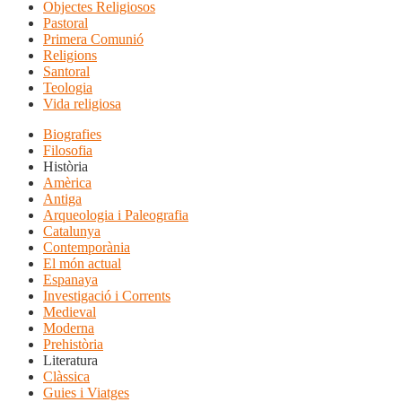
Objectes Religiosos
Pastoral
Primera Comunió
Religions
Santoral
Teologia
Vida religiosa
Biografies
Filosofia
Història
Amèrica
Antiga
Arqueologia i Paleografia
Catalunya
Contemporània
El món actual
Espanaya
Investigació i Corrents
Medieval
Moderna
Prehistòria
Literatura
Clàssica
Guies i Viatges