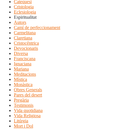
Catequesi
Cristologia
Eclesiologia
Espiritualitat
Autors
Camí de perfeccionament
Carmelitana
Claretiana
Cristocéntrica
Devocionaris
Diversa
Franciscana
Ignaciana
Mariana
Meditacions
Mística
Monàstica
Obres Generals
Pares del desert
Pregària
Testimonis
Vida quotidiana
Vida Religiosa
Litúrgia
Mort i Dol