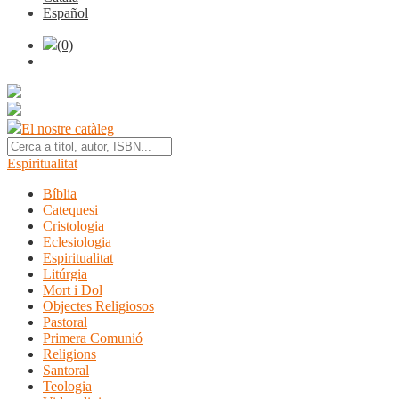
Español
(0)
El nostre catàleg
Espiritualitat
Bíblia
Catequesi
Cristologia
Eclesiologia
Espiritualitat
Litúrgia
Mort i Dol
Objectes Religiosos
Pastoral
Primera Comunió
Religions
Santoral
Teologia