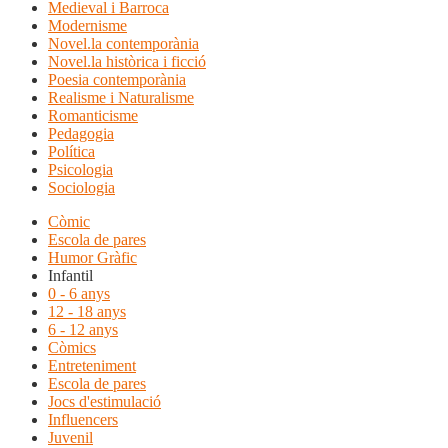
Medieval i Barroca
Modernisme
Novel.la contemporània
Novel.la històrica i ficció
Poesia contemporània
Realisme i Naturalisme
Romanticisme
Pedagogia
Política
Psicologia
Sociologia
Còmic
Escola de pares
Humor Gràfic
Infantil
0 - 6 anys
12 - 18 anys
6 - 12 anys
Còmics
Entreteniment
Escola de pares
Jocs d'estimulació
Influencers
Juvenil