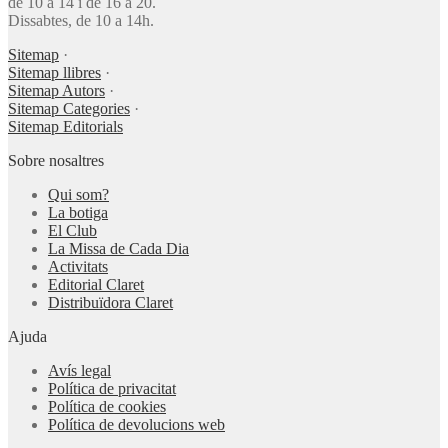
de 10 a 14 i de 16 a 20.
Dissabtes, de 10 a 14h.
Sitemap
·
Sitemap llibres
·
Sitemap Autors
·
Sitemap Categories
·
Sitemap Editorials
Sobre nosaltres
Qui som?
La botiga
El Club
La Missa de Cada Dia
Activitats
Editorial Claret
Distribuïdora Claret
Ajuda
Avís legal
Política de privacitat
Política de cookies
Política de devolucions web