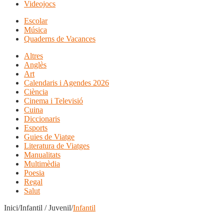
Videojocs
Escolar
Música
Quaderns de Vacances
Altres
Anglès
Art
Calendaris i Agendes 2026
Ciència
Cinema i Televisió
Cuina
Diccionaris
Esports
Guies de Viatge
Literatura de Viatges
Manualitats
Multimèdia
Poesia
Regal
Salut
Inici/Infantil / Juvenil/
Infantil