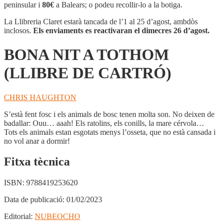
A
peninsular i
80€
a Balears; o podeu recollir-lo a la botiga.
TOTHOM
(LLIBRE
La Llibreria Claret estarà tancada de l’1 al 25 d’agost, ambdòs
DE
inclosos.
Els enviaments es reactivaran el dimecres 26 d’agost.
CARTRÓ)
BONA NIT A TOTHOM
(LLIBRE DE CARTRÓ)
CHRIS HAUGHTON
S’està fent fosc i els animals de bosc tenen molta son. No deixen de
badallar: Ouu… aaah! Els ratolins, els conills, la mare cérvola…
Tots els animals estan esgotats menys l’osseta, que no està cansada i
no vol anar a dormir!
Fitxa tècnica
ISBN:
9788419253620
Data de publicació:
01/02/2023
Editorial:
NUBEOCHO