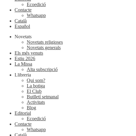
Ecoedició
Contacte
Whatsapp
Català
Español
Novetats
Novetats religioses
Novetats generals
Els més venuts
Estiu 2026
La Missa
Alta subscripció
Llibreria
Qui som?
La botiga
El Club
Butlletí setmanal
Activitats
Blog
Editorial
Ecoedició
Contacte
Whatsapp
Català