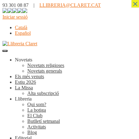
×
93 301 08 87 |
LLIBRERIA@CLARET.CAT
Iniciar sessió
Català
Español
Novetats
Novetats religioses
Novetats generals
Els més venuts
Estiu 2026
La Missa
Alta subscripció
Llibreria
Qui som?
La botiga
El Club
Butlletí setmanal
Activitats
Blog
Editorial