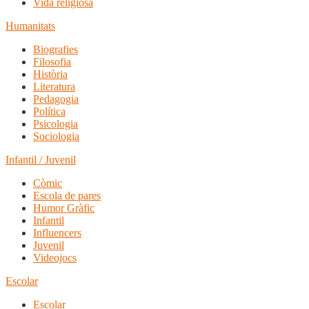
Vida religiosa
Humanitats
Biografies
Filosofia
Història
Literatura
Pedagogia
Política
Psicologia
Sociologia
Infantil / Juvenil
Còmic
Escola de pares
Humor Gràfic
Infantil
Influencers
Juvenil
Videojocs
Escolar
Escolar