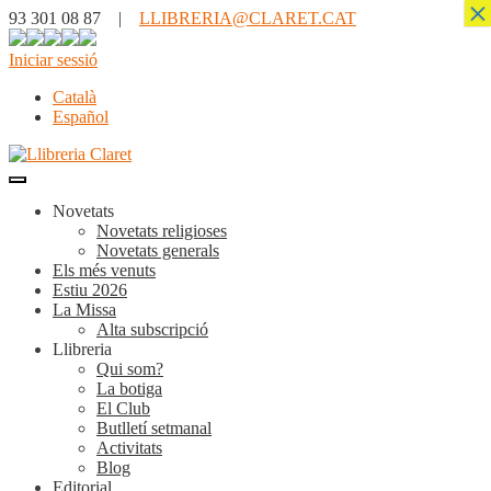
×
93 301 08 87 |
LLIBRERIA@CLARET.CAT
Iniciar sessió
Català
Español
Novetats
Novetats religioses
Novetats generals
Els més venuts
Estiu 2026
La Missa
Alta subscripció
Llibreria
Qui som?
La botiga
El Club
Butlletí setmanal
Activitats
Blog
Editorial