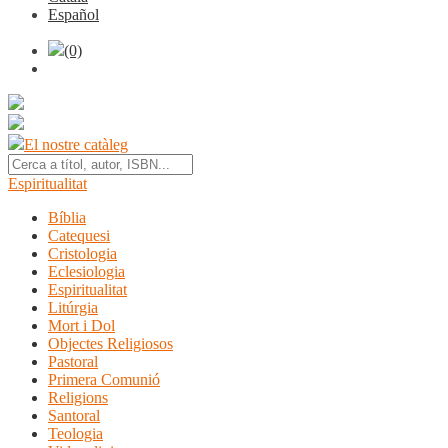
Español
(0)
El nostre catàleg
Espiritualitat
Bíblia
Catequesi
Cristologia
Eclesiologia
Espiritualitat
Litúrgia
Mort i Dol
Objectes Religiosos
Pastoral
Primera Comunió
Religions
Santoral
Teologia