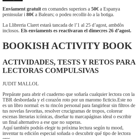
BOOKISH
ACTIVITY
Enviament gratuït
en comandes superiors a
50€
a Espanya
BOOK
peninsular i
80€
a Balears; o podeu recollir-lo a la botiga.
La Llibreria Claret estarà tancada de l’1 al 25 d’agost, ambdòs
inclosos.
Els enviaments es reactivaran el dimecres 26 d’agost.
BOOKISH ACTIVITY BOOK
ACTIVIDADES, TESTS Y RETOS PARA
LECTORAS COMPULSIVAS
JUDIT MALLOL
Prepárate para abrir el cuaderno que soñaría cualquier lectora con la
TBR desbordada y el corazón roto por un maromo ficticio.Este no
es un libro normal: es tu rincón personal para fangirlear sin filtros de
tus novelas favoritas, resolver crucigramas de tropos, colorear
escenas literarias icónicas, diseñar tu marcapáginas ideal o escribir
un final alternativo a ese que no superas.
Aquí también podrás elegir tu próxima lectura según tu mood,
inventar tu edición especial soñada o descubrir qué tipo de lectora
eres.