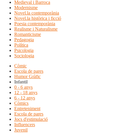
Medieval i Barroca
Modernisme
Novel.la contemporània
Novel.la històrica i ficció
Poesia contemporània
Realisme i Naturalisme
Romanticisme
Pedagogia
Política
Psicologia
Sociologia
Còmic
Escola de pares
Humor Gràfic
Infantil
0 - 6 anys
12 - 18 anys
6 - 12 anys
Còmics
Entreteniment
Escola de pares
Jocs d'estimulació
Influencers
Juvenil