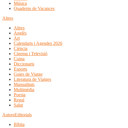
Música
Quaderns de Vacances
Altres
Altres
Anglès
Art
Calendaris i Agendes 2026
Ciència
Cinema i Televisió
Cuina
Diccionaris
Esports
Guies de Viatge
Literatura de Viatges
Manualitats
Multimèdia
Poesia
Regal
Salut
Autors
Editorials
Bíblia