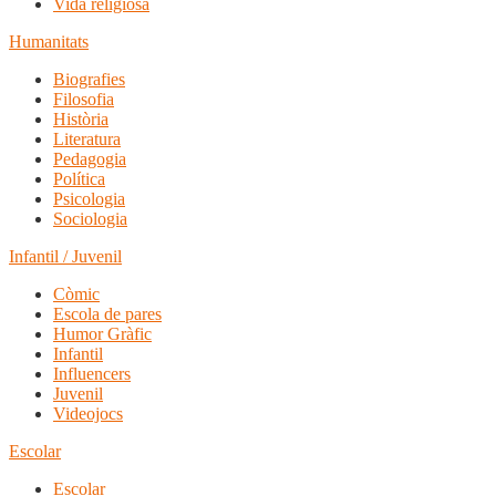
Vida religiosa
Humanitats
Biografies
Filosofia
Història
Literatura
Pedagogia
Política
Psicologia
Sociologia
Infantil / Juvenil
Còmic
Escola de pares
Humor Gràfic
Infantil
Influencers
Juvenil
Videojocs
Escolar
Escolar