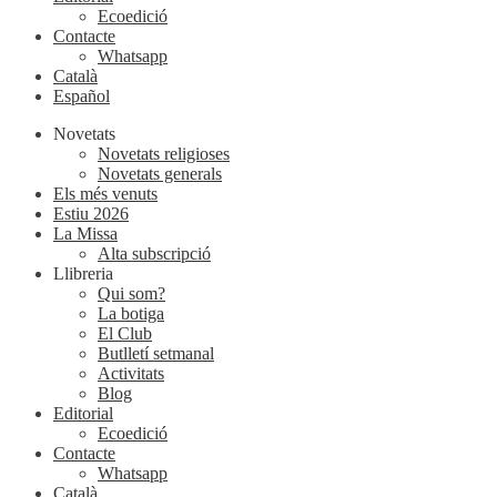
Ecoedició
Contacte
Whatsapp
Català
Español
Novetats
Novetats religioses
Novetats generals
Els més venuts
Estiu 2026
La Missa
Alta subscripció
Llibreria
Qui som?
La botiga
El Club
Butlletí setmanal
Activitats
Blog
Editorial
Ecoedició
Contacte
Whatsapp
Català