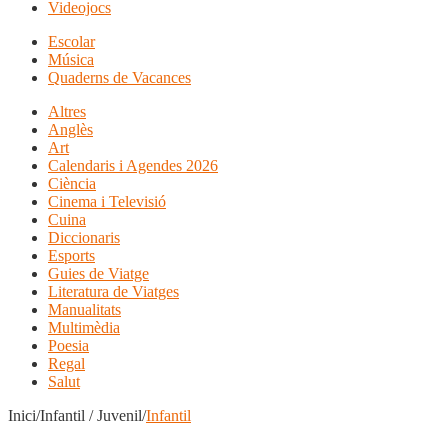
Videojocs
Escolar
Música
Quaderns de Vacances
Altres
Anglès
Art
Calendaris i Agendes 2026
Ciència
Cinema i Televisió
Cuina
Diccionaris
Esports
Guies de Viatge
Literatura de Viatges
Manualitats
Multimèdia
Poesia
Regal
Salut
Inici/Infantil / Juvenil/
Infantil