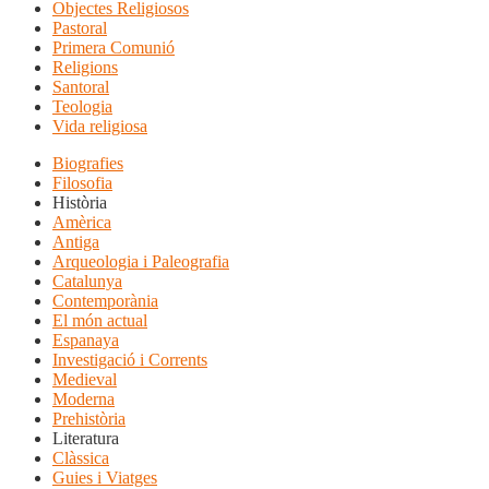
Objectes Religiosos
Pastoral
Primera Comunió
Religions
Santoral
Teologia
Vida religiosa
Biografies
Filosofia
Història
Amèrica
Antiga
Arqueologia i Paleografia
Catalunya
Contemporània
El món actual
Espanaya
Investigació i Corrents
Medieval
Moderna
Prehistòria
Literatura
Clàssica
Guies i Viatges