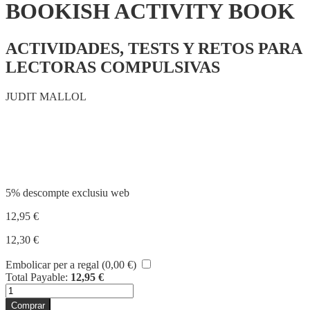
BOOKISH ACTIVITY BOOK
ACTIVIDADES, TESTS Y RETOS PARA
LECTORAS COMPULSIVAS
JUDIT MALLOL
Compartir
5% descompte exclusiu web
12,95
€
12,30
€
Embolicar per a regal (
0,00
€
)
Total Payable:
12,95
€
quantitat
de
Comprar