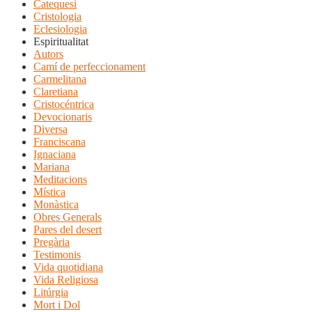
Catequesi
Cristologia
Eclesiologia
Espiritualitat
Autors
Camí de perfeccionament
Carmelitana
Claretiana
Cristocéntrica
Devocionaris
Diversa
Franciscana
Ignaciana
Mariana
Meditacions
Mística
Monàstica
Obres Generals
Pares del desert
Pregària
Testimonis
Vida quotidiana
Vida Religiosa
Litúrgia
Mort i Dol