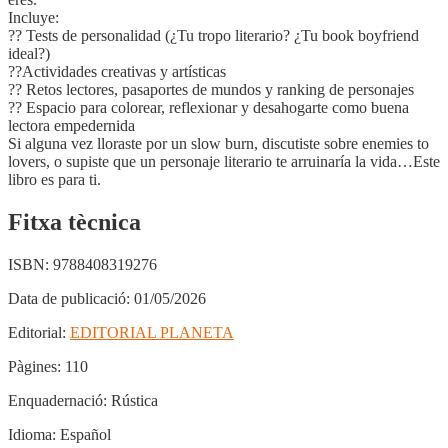
Incluye:
?? Tests de personalidad (¿Tu tropo literario? ¿Tu book boyfriend
ideal?)
??Actividades creativas y artísticas
?? Retos lectores, pasaportes de mundos y ranking de personajes
?? Espacio para colorear, reflexionar y desahogarte como buena
lectora empedernida
Si alguna vez lloraste por un slow burn, discutiste sobre enemies to
lovers, o supiste que un personaje literario te arruinaría la vida…Este
libro es para ti.
Fitxa tècnica
ISBN:
9788408319276
Data de publicació:
01/05/2026
Editorial:
EDITORIAL PLANETA
Pàgines:
110
Enquadernació:
Rústica
Idioma:
Español