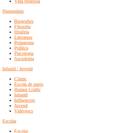
Vida religiosa
Humanitats
Biografies
Filosofia
Història
Literatura
Pedagogia
Política
Psicologia
Sociologia
Infantil / Juvenil
Còmic
Escola de pares
Humor Gràfic
Infantil
Influencers
Juvenil
Videojocs
Escolar
Escolar