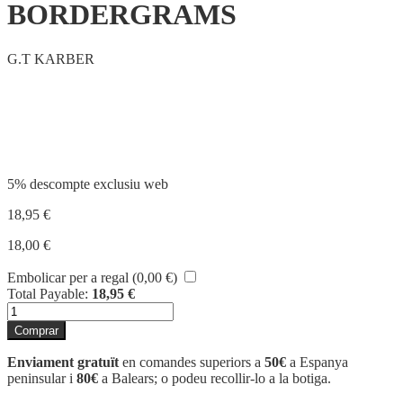
BORDERGRAMS
G.T KARBER
Compartir
5% descompte exclusiu web
18,95
€
18,00
€
Embolicar per a regal (
0,00
€
)
Total Payable:
18,95
€
quantitat
de
Comprar
BORDERGRAMS
Enviament gratuït
en comandes superiors a
50€
a Espanya
peninsular i
80€
a Balears; o podeu recollir-lo a la botiga.