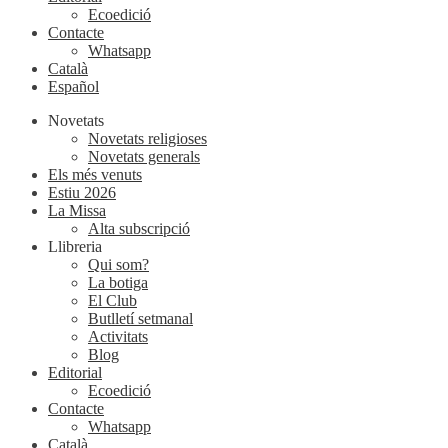
Ecoedició
Contacte
Whatsapp
Català
Español
Novetats
Novetats religioses
Novetats generals
Els més venuts
Estiu 2026
La Missa
Alta subscripció
Llibreria
Qui som?
La botiga
El Club
Butlletí setmanal
Activitats
Blog
Editorial
Ecoedició
Contacte
Whatsapp
Català