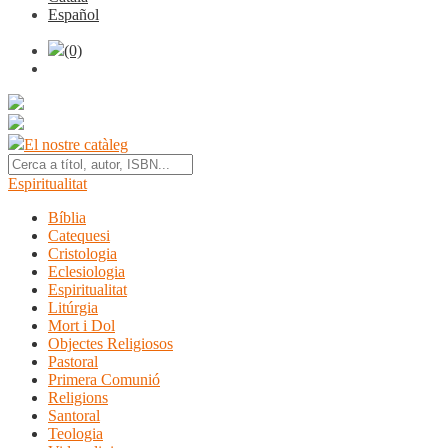
Español
(0)
El nostre catàleg
Espiritualitat
Bíblia
Catequesi
Cristologia
Eclesiologia
Espiritualitat
Litúrgia
Mort i Dol
Objectes Religiosos
Pastoral
Primera Comunió
Religions
Santoral
Teologia