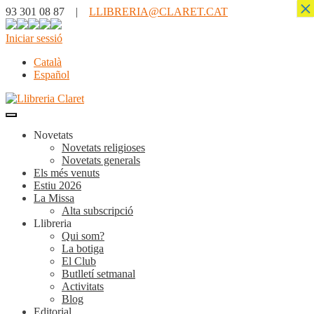
×
93 301 08 87 |
LLIBRERIA@CLARET.CAT
Iniciar sessió
Català
Español
Novetats
Novetats religioses
Novetats generals
Els més venuts
Estiu 2026
La Missa
Alta subscripció
Llibreria
Qui som?
La botiga
El Club
Butlletí setmanal
Activitats
Blog
Editorial