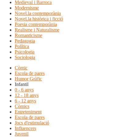
Medieval i Barroca
Modernisme
Novel.la contemporània
Novel.la històrica i ficció
Poesia contemporània
Realisme i Naturalisme
Romanticisme
Pedagogia
Política
Psicologia
Sociologia
Còmic
Escola de pares
Humor Gràfic
Infantil
0 - 6 anys
12 - 18 anys
6 - 12 anys
Còmics
Entreteniment
Escola de pares
Jocs d'estimulació
Influencers
Juvenil