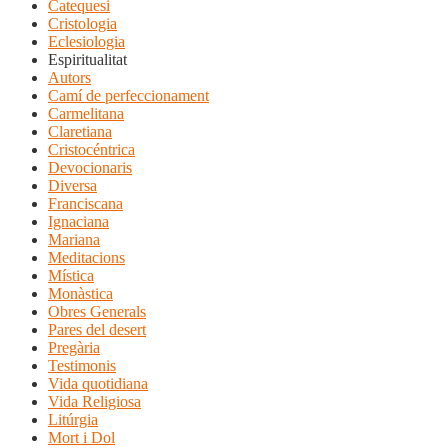
Catequesi
Cristologia
Eclesiologia
Espiritualitat
Autors
Camí de perfeccionament
Carmelitana
Claretiana
Cristocéntrica
Devocionaris
Diversa
Franciscana
Ignaciana
Mariana
Meditacions
Mística
Monàstica
Obres Generals
Pares del desert
Pregària
Testimonis
Vida quotidiana
Vida Religiosa
Litúrgia
Mort i Dol