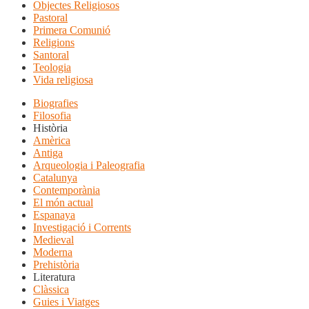
Objectes Religiosos
Pastoral
Primera Comunió
Religions
Santoral
Teologia
Vida religiosa
Biografies
Filosofia
Història
Amèrica
Antiga
Arqueologia i Paleografia
Catalunya
Contemporània
El món actual
Espanaya
Investigació i Corrents
Medieval
Moderna
Prehistòria
Literatura
Clàssica
Guies i Viatges