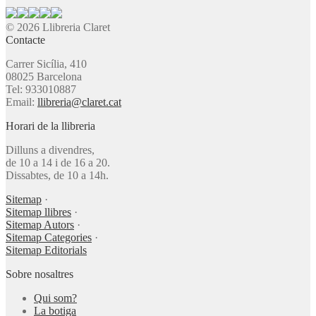
© 2026 Llibreria Claret
Contacte
Carrer Sicília, 410
08025 Barcelona
Tel: 933010887
Email:
llibreria@claret.cat
Horari de la llibreria
Dilluns a divendres,
de 10 a 14 i de 16 a 20.
Dissabtes, de 10 a 14h.
Sitemap
·
Sitemap llibres
·
Sitemap Autors
·
Sitemap Categories
·
Sitemap Editorials
Sobre nosaltres
Qui som?
La botiga