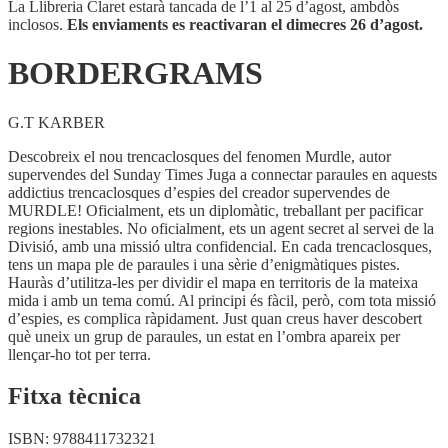
La Llibreria Claret estarà tancada de l’1 al 25 d’agost, ambdòs
inclosos.
Els enviaments es reactivaran el dimecres 26 d’agost.
BORDERGRAMS
G.T KARBER
Descobreix el nou trencaclosques del fenomen Murdle, autor
supervendes del Sunday Times Juga a connectar paraules en aquests
addictius trencaclosques d’espies del creador supervendes de
MURDLE! Oficialment, ets un diplomàtic, treballant per pacificar
regions inestables. No oficialment, ets un agent secret al servei de la
Divisió, amb una missió ultra confidencial. En cada trencaclosques,
tens un mapa ple de paraules i una sèrie d’enigmàtiques pistes.
Hauràs d’utilitza-les per dividir el mapa en territoris de la mateixa
mida i amb un tema comú. Al principi és fàcil, però, com tota missió
d’espies, es complica ràpidament. Just quan creus haver descobert
què uneix un grup de paraules, un estat en l’ombra apareix per
llençar-ho tot per terra.
Fitxa tècnica
ISBN:
9788411732321