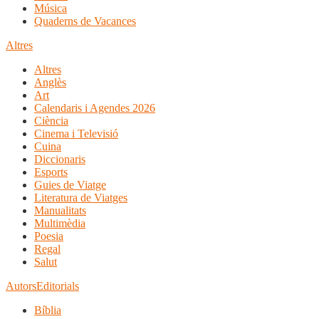
Música
Quaderns de Vacances
Altres
Altres
Anglès
Art
Calendaris i Agendes 2026
Ciència
Cinema i Televisió
Cuina
Diccionaris
Esports
Guies de Viatge
Literatura de Viatges
Manualitats
Multimèdia
Poesia
Regal
Salut
Autors
Editorials
Bíblia