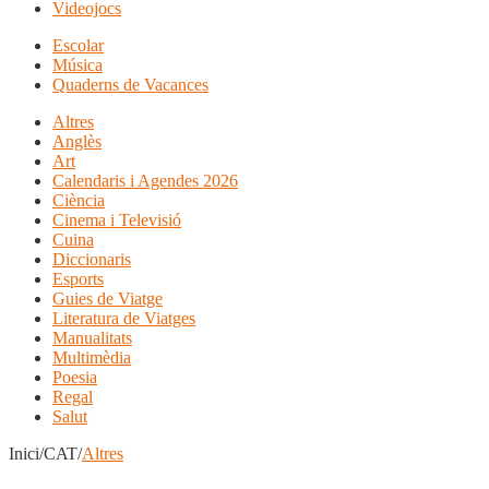
Videojocs
Escolar
Música
Quaderns de Vacances
Altres
Anglès
Art
Calendaris i Agendes 2026
Ciència
Cinema i Televisió
Cuina
Diccionaris
Esports
Guies de Viatge
Literatura de Viatges
Manualitats
Multimèdia
Poesia
Regal
Salut
Inici/CAT/
Altres