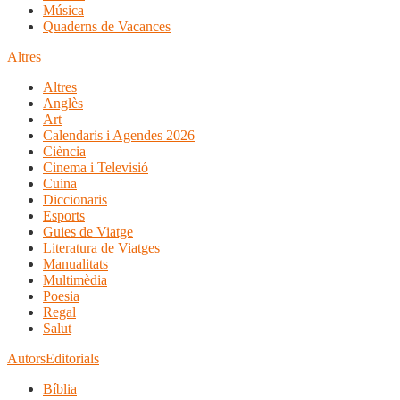
Música
Quaderns de Vacances
Altres
Altres
Anglès
Art
Calendaris i Agendes 2026
Ciència
Cinema i Televisió
Cuina
Diccionaris
Esports
Guies de Viatge
Literatura de Viatges
Manualitats
Multimèdia
Poesia
Regal
Salut
Autors
Editorials
Bíblia