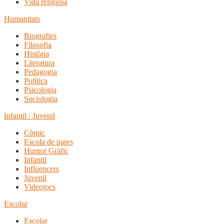
Vida religiosa
Humanitats
Biografies
Filosofia
Història
Literatura
Pedagogia
Política
Psicologia
Sociologia
Infantil / Juvenil
Còmic
Escola de pares
Humor Gràfic
Infantil
Influencers
Juvenil
Videojocs
Escolar
Escolar