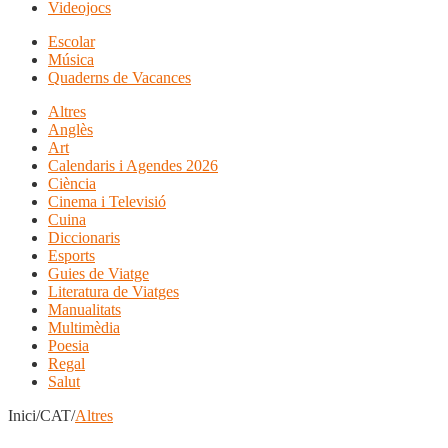
Videojocs
Escolar
Música
Quaderns de Vacances
Altres
Anglès
Art
Calendaris i Agendes 2026
Ciència
Cinema i Televisió
Cuina
Diccionaris
Esports
Guies de Viatge
Literatura de Viatges
Manualitats
Multimèdia
Poesia
Regal
Salut
Inici/CAT/
Altres