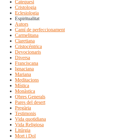
Catequesi
Cristologia
Eclesiologia
Espiritualitat
Autors
Camí de perfeccionament
Carmelitana
Claretiana
Cristocéntrica
Devocionaris
Diversa
Franciscana
Ignaciana
Mariana
Meditacions
Mística
Monàstica
Obres Generals
Pares del desert
Pregària
Testimonis
Vida quotidiana
Vida Religiosa
Litúrgia
Mort i Dol