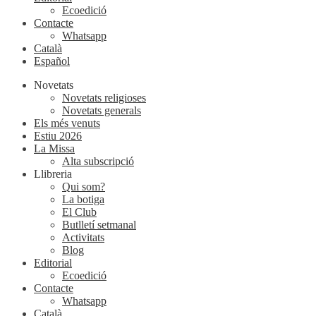
Ecoedició
Contacte
Whatsapp
Català
Español
Novetats
Novetats religioses
Novetats generals
Els més venuts
Estiu 2026
La Missa
Alta subscripció
Llibreria
Qui som?
La botiga
El Club
Butlletí setmanal
Activitats
Blog
Editorial
Ecoedició
Contacte
Whatsapp
Català