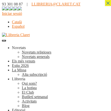
×
93 301 08 87 |
LLIBRERIA@CLARET.CAT
Iniciar sessió
Català
Español
Novetats
Novetats religioses
Novetats generals
Els més venuts
Estiu 2026
La Missa
Alta subscripció
Llibreria
Qui som?
La botiga
El Club
Butlletí setmanal
Activitats
Blog
Editorial