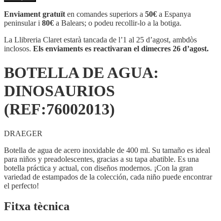
BOTELLA
DE
Enviament gratuït
en comandes superiors a
50€
a Espanya
AGUA:
peninsular i
80€
a Balears; o podeu recollir-lo a la botiga.
DINOSAURIOS
(REF:76002013)
La Llibreria Claret estarà tancada de l’1 al 25 d’agost, ambdòs
inclosos.
Els enviaments es reactivaran el dimecres 26 d’agost.
BOTELLA DE AGUA:
DINOSAURIOS
(REF:76002013)
DRAEGER
Botella de agua de acero inoxidable de 400 ml. Su tamaño es ideal
para niños y preadolescentes, gracias a su tapa abatible. Es una
botella práctica y actual, con diseños modernos. ¡Con la gran
variedad de estampados de la colección, cada niño puede encontrar
el perfecto!
Fitxa tècnica