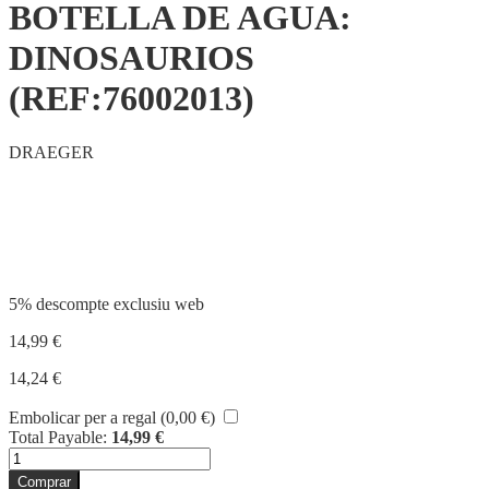
BOTELLA DE AGUA:
DINOSAURIOS
(REF:76002013)
DRAEGER
Compartir
5% descompte exclusiu web
14,99
€
14,24
€
Embolicar per a regal (
0,00
€
)
Total Payable:
14,99
€
quantitat
de
Comprar