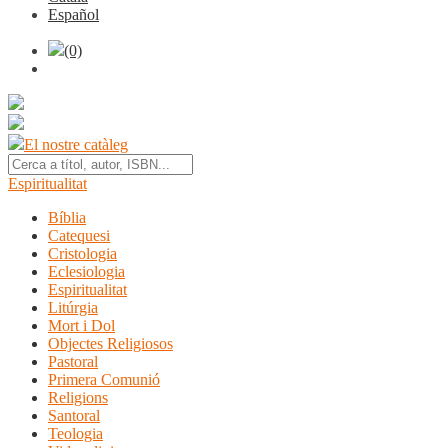
Español
(0)
El nostre catàleg
Espiritualitat
Bíblia
Catequesi
Cristologia
Eclesiologia
Espiritualitat
Litúrgia
Mort i Dol
Objectes Religiosos
Pastoral
Primera Comunió
Religions
Santoral
Teologia