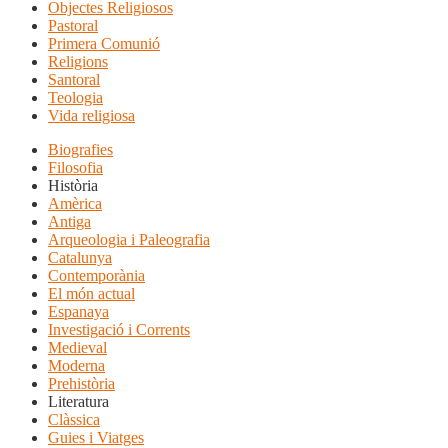
Objectes Religiosos
Pastoral
Primera Comunió
Religions
Santoral
Teologia
Vida religiosa
Biografies
Filosofia
Història
Amèrica
Antiga
Arqueologia i Paleografia
Catalunya
Contemporània
El món actual
Espanaya
Investigació i Corrents
Medieval
Moderna
Prehistòria
Literatura
Clàssica
Guies i Viatges