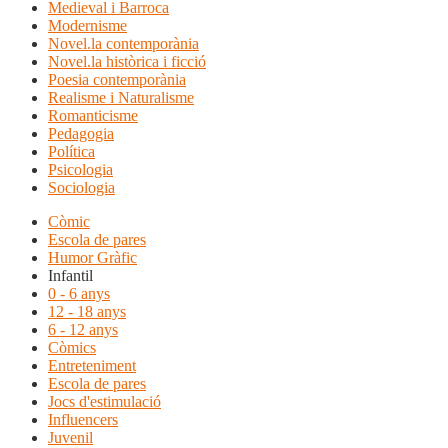
Medieval i Barroca
Modernisme
Novel.la contemporània
Novel.la històrica i ficció
Poesia contemporània
Realisme i Naturalisme
Romanticisme
Pedagogia
Política
Psicologia
Sociologia
Còmic
Escola de pares
Humor Gràfic
Infantil
0 - 6 anys
12 - 18 anys
6 - 12 anys
Còmics
Entreteniment
Escola de pares
Jocs d'estimulació
Influencers
Juvenil