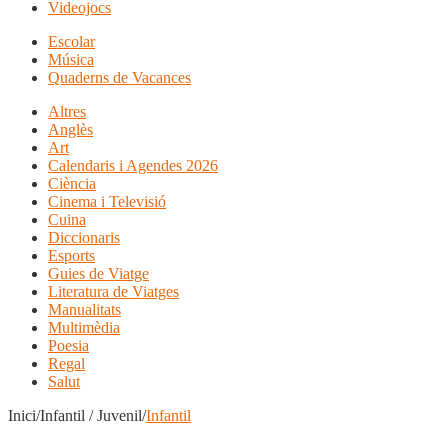
Videojocs
Escolar
Música
Quaderns de Vacances
Altres
Anglès
Art
Calendaris i Agendes 2026
Ciència
Cinema i Televisió
Cuina
Diccionaris
Esports
Guies de Viatge
Literatura de Viatges
Manualitats
Multimèdia
Poesia
Regal
Salut
Inici/Infantil / Juvenil/
Infantil