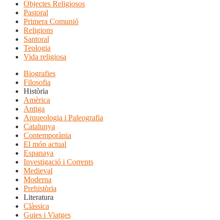
Objectes Religiosos
Pastoral
Primera Comunió
Religions
Santoral
Teologia
Vida religiosa
Biografies
Filosofia
Història
Amèrica
Antiga
Arqueologia i Paleografia
Catalunya
Contemporània
El món actual
Espanaya
Investigació i Corrents
Medieval
Moderna
Prehistòria
Literatura
Clàssica
Guies i Viatges