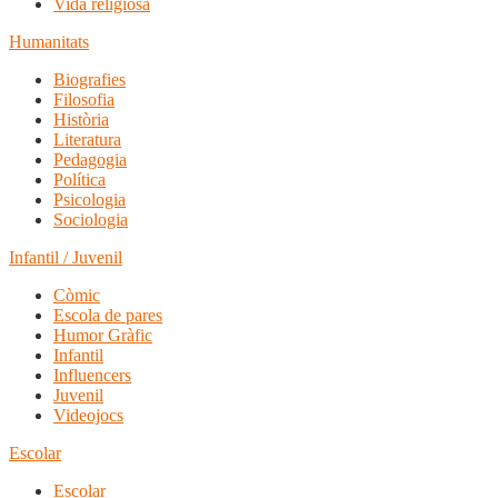
Vida religiosa
Humanitats
Biografies
Filosofia
Història
Literatura
Pedagogia
Política
Psicologia
Sociologia
Infantil / Juvenil
Còmic
Escola de pares
Humor Gràfic
Infantil
Influencers
Juvenil
Videojocs
Escolar
Escolar