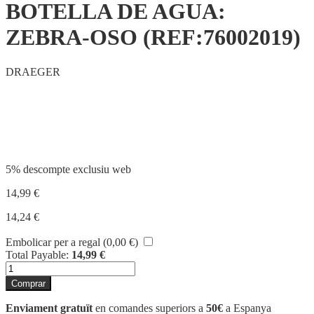
BOTELLA DE AGUA:
ZEBRA-OSO (REF:76002019)
DRAEGER
Compartir
5% descompte exclusiu web
14,99
€
14,24
€
Embolicar per a regal (
0,00
€
)
Total Payable:
14,99
€
quantitat
de
Comprar
BOTELLA
DE
Enviament gratuït
en comandes superiors a
50€
a Espanya