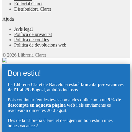
Editorial Claret
Distribuïdora Claret
Ajuda
Avís legal
Política de privacitat
Política de cookies
Política de devolucions web
© 2026 Llibreria Claret
Bon estiu!
La Llibreria Claret de Barcelona estarà
tancada per vacances
de l’1 al 25 d’agost
, ambdòs inclosos.
Pots continuar fent les teves comandes online amb un
5% de
descompte en aquesta pàgina web
i els enviaments es
reactivaran dimecres 26 d’agost.
Des de la Llibreria Claret et desitgem un bon estiu i unes
bones vacances!