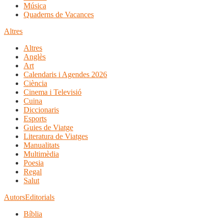
Música
Quaderns de Vacances
Altres
Altres
Anglès
Art
Calendaris i Agendes 2026
Ciència
Cinema i Televisió
Cuina
Diccionaris
Esports
Guies de Viatge
Literatura de Viatges
Manualitats
Multimèdia
Poesia
Regal
Salut
Autors
Editorials
Bíblia