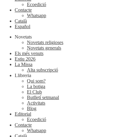
Ecoedició
Contacte
Whatsapp
Català
Español
Novetats
Novetats religioses
Novetats generals
Els més venuts
Estiu 2026
La Missa
Alta subscripció
Llibreria
Qui som?
La botiga
El Club
Butlletí setmanal
Activitats
Blog
Editorial
Ecoedició
Contacte
Whatsapp
Català