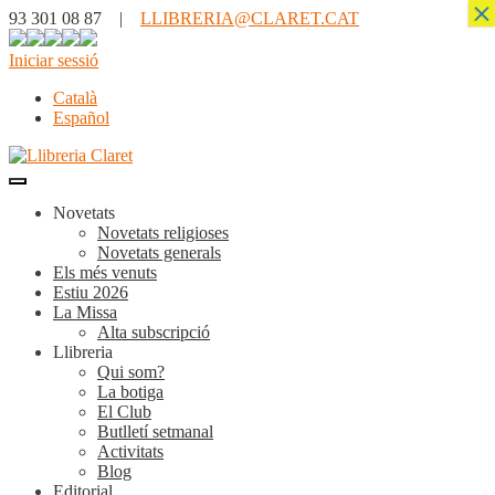
×
93 301 08 87 |
LLIBRERIA@CLARET.CAT
Iniciar sessió
Català
Español
Novetats
Novetats religioses
Novetats generals
Els més venuts
Estiu 2026
La Missa
Alta subscripció
Llibreria
Qui som?
La botiga
El Club
Butlletí setmanal
Activitats
Blog
Editorial