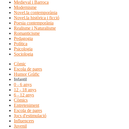
Medieval i Barroca
Modernisme
Novel.la contemporània
Novel.la històrica i ficció
Poesia contemporània
Realisme i Naturalisme
Romanticisme
Pedagogia
Política
Psicologia
Sociologia
Còmic
Escola de pares
Humor Gràfic
Infantil
0 - 6 anys
12 - 18 anys
6 - 12 anys
Còmics
Entreteniment
Escola de pares
Jocs d'estimulació
Influencers
Juvenil