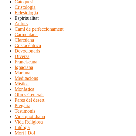
Catequesi
Cristologia
Eclesiologia
Espiritualitat
Autors
Camí de perfeccionament
Carmelitana
Claretiana
Cristocéntrica
Devocionaris
Diversa
Franciscana
Ignaciana
Mariana
Meditacions
Mística
Monàstica
Obres Generals
Pares del desert
Pregària
Testimonis
Vida quotidiana
Vida Religiosa
Litúrgia
Mort i Dol