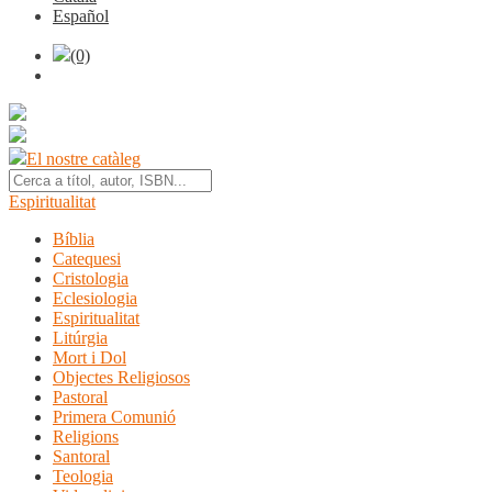
Español
(0)
El nostre catàleg
Espiritualitat
Bíblia
Catequesi
Cristologia
Eclesiologia
Espiritualitat
Litúrgia
Mort i Dol
Objectes Religiosos
Pastoral
Primera Comunió
Religions
Santoral
Teologia