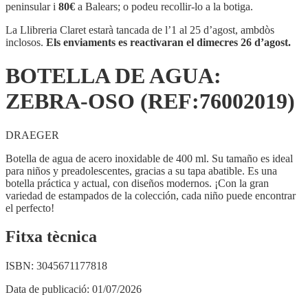
AGUA:
peninsular i
80€
a Balears; o podeu recollir-lo a la botiga.
ZEBRA-
OSO
La Llibreria Claret estarà tancada de l’1 al 25 d’agost, ambdòs
(REF:76002019)
inclosos.
Els enviaments es reactivaran el dimecres 26 d’agost.
BOTELLA DE AGUA:
ZEBRA-OSO (REF:76002019)
DRAEGER
Botella de agua de acero inoxidable de 400 ml. Su tamaño es ideal
para niños y preadolescentes, gracias a su tapa abatible. Es una
botella práctica y actual, con diseños modernos. ¡Con la gran
variedad de estampados de la colección, cada niño puede encontrar
el perfecto!
Fitxa tècnica
ISBN:
3045671177818
Data de publicació:
01/07/2026