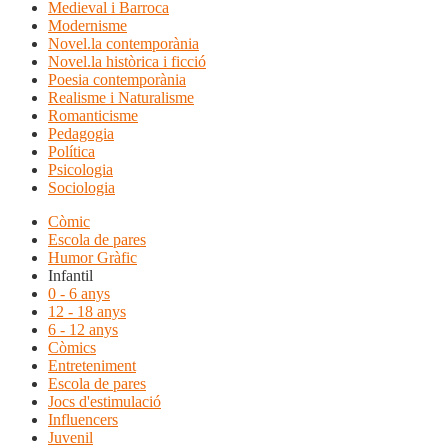
Medieval i Barroca
Modernisme
Novel.la contemporània
Novel.la històrica i ficció
Poesia contemporània
Realisme i Naturalisme
Romanticisme
Pedagogia
Política
Psicologia
Sociologia
Còmic
Escola de pares
Humor Gràfic
Infantil
0 - 6 anys
12 - 18 anys
6 - 12 anys
Còmics
Entreteniment
Escola de pares
Jocs d'estimulació
Influencers
Juvenil