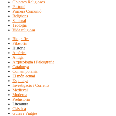
Objectes Religiosos
Pastoral
Primera Comunió
Religions
Santoral
Teologia
Vida religiosa
Biografies
Filosofia
Història
Amèrica
Antiga
Arqueologia i Paleografia
Catalunya
Contemporània
El món actual
Espanaya
Investigació i Corrents
Medieval
Moderna
Prehistòria
Literatura
Clàssica
Guies i Viatges