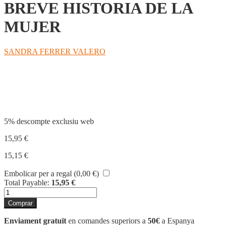
BREVE HISTORIA DE LA
MUJER
SANDRA FERRER VALERO
Compartir
5% descompte exclusiu web
15,95
€
15,15
€
Embolicar per a regal (
0,00
€
)
Total Payable:
15,95
€
quantitat
de
Comprar
BREVE
HISTORIA
Enviament gratuït
en comandes superiors a
50€
a Espanya