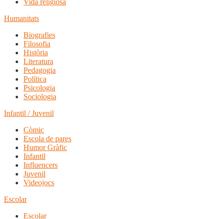
Vida religiosa
Humanitats
Biografies
Filosofia
Història
Literatura
Pedagogia
Política
Psicologia
Sociologia
Infantil / Juvenil
Còmic
Escola de pares
Humor Gràfic
Infantil
Influencers
Juvenil
Videojocs
Escolar
Escolar