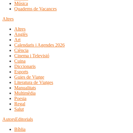
Música
Quaderns de Vacances
Altres
Altres
Anglès
Art
Calendaris i Agendes 2026
Ciència
Cinema i Televisió
Cuina
Diccionaris
Esports
Guies de Viatge
Literatura de Viatges
Manualitats
Multimèdia
Poesia
Regal
Salut
Autors
Editorials
Bíblia