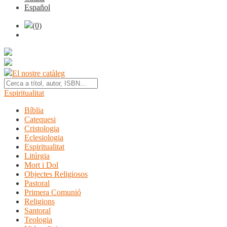
Español
(0)
El nostre catàleg
Espiritualitat
Bíblia
Catequesi
Cristologia
Eclesiologia
Espiritualitat
Litúrgia
Mort i Dol
Objectes Religiosos
Pastoral
Primera Comunió
Religions
Santoral
Teologia