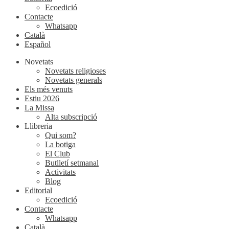
Ecoedició
Contacte
Whatsapp
Català
Español
Novetats
Novetats religioses
Novetats generals
Els més venuts
Estiu 2026
La Missa
Alta subscripció
Llibreria
Qui som?
La botiga
El Club
Butlletí setmanal
Activitats
Blog
Editorial
Ecoedició
Contacte
Whatsapp
Català