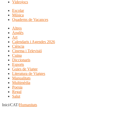
Videojocs
Escolar
Música
Quaderns de Vacances
Altres
Anglès
Art
Calendaris i Agendes 2026
Ciència
Cinema i Televisió
Cuina
Diccionaris
Esports
Guies de Viatge
Literatura de Viatges
Manualitats
Multimèdia
Poesia
Regal
Salut
Inici/CAT/
Humanitats