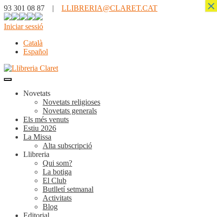
×
93 301 08 87 |
LLIBRERIA@CLARET.CAT
Iniciar sessió
Català
Español
Novetats
Novetats religioses
Novetats generals
Els més venuts
Estiu 2026
La Missa
Alta subscripció
Llibreria
Qui som?
La botiga
El Club
Butlletí setmanal
Activitats
Blog
Editorial