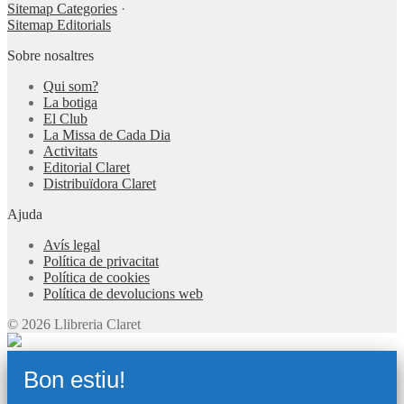
Sitemap Categories
·
Sitemap Editorials
Sobre nosaltres
Qui som?
La botiga
El Club
La Missa de Cada Dia
Activitats
Editorial Claret
Distribuïdora Claret
Ajuda
Avís legal
Política de privacitat
Política de cookies
Política de devolucions web
© 2026 Llibreria Claret
Bon estiu!