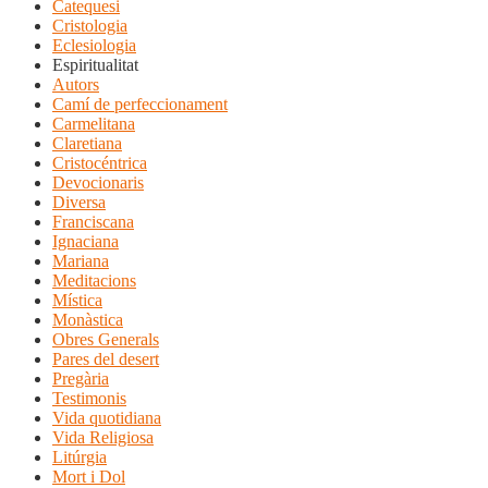
Catequesi
Cristologia
Eclesiologia
Espiritualitat
Autors
Camí de perfeccionament
Carmelitana
Claretiana
Cristocéntrica
Devocionaris
Diversa
Franciscana
Ignaciana
Mariana
Meditacions
Mística
Monàstica
Obres Generals
Pares del desert
Pregària
Testimonis
Vida quotidiana
Vida Religiosa
Litúrgia
Mort i Dol