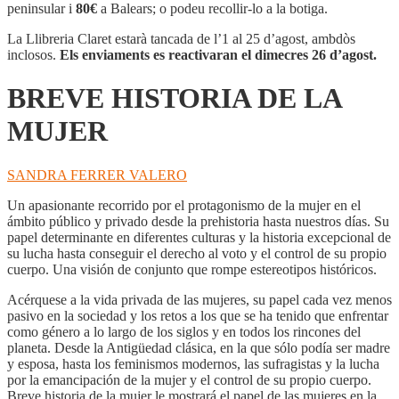
DE
peninsular i
80€
a Balears; o podeu recollir-lo a la botiga.
LA
MUJER
La Llibreria Claret estarà tancada de l’1 al 25 d’agost, ambdòs
inclosos.
Els enviaments es reactivaran el dimecres 26 d’agost.
BREVE HISTORIA DE LA
MUJER
SANDRA FERRER VALERO
Un apasionante recorrido por el protagonismo de la mujer en el
ámbito público y privado desde la prehistoria hasta nuestros días. Su
papel determinante en diferentes culturas y la historia excepcional de
su lucha hasta conseguir el derecho al voto y el control de su propio
cuerpo. Una visión de conjunto que rompe estereotipos históricos.
Acérquese a la vida privada de las mujeres, su papel cada vez menos
pasivo en la sociedad y los retos a los que se ha tenido que enfrentar
como género a lo largo de los siglos y en todos los rincones del
planeta. Desde la Antigüedad clásica, en la que sólo podía ser madre
y esposa, hasta los feminismos modernos, las sufragistas y la lucha
por la emancipación de la mujer y el control de su propio cuerpo.
Breve historia de la mujer le mostrará el papel de las mujeres en la