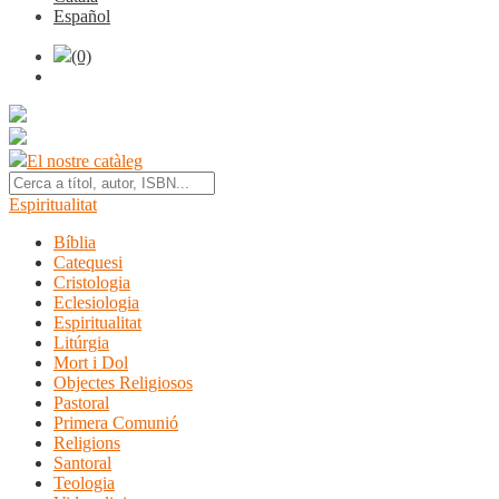
Español
(0)
El nostre catàleg
Espiritualitat
Bíblia
Catequesi
Cristologia
Eclesiologia
Espiritualitat
Litúrgia
Mort i Dol
Objectes Religiosos
Pastoral
Primera Comunió
Religions
Santoral
Teologia