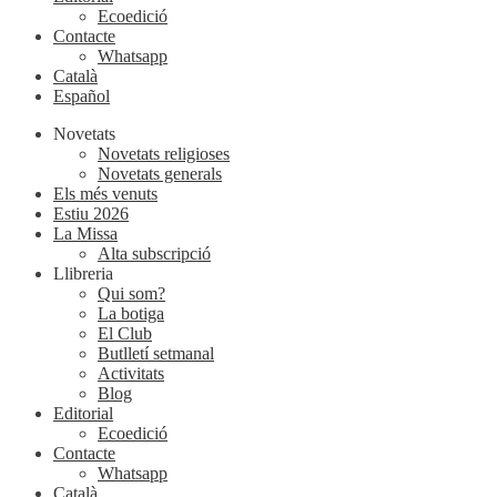
Ecoedició
Contacte
Whatsapp
Català
Español
Novetats
Novetats religioses
Novetats generals
Els més venuts
Estiu 2026
La Missa
Alta subscripció
Llibreria
Qui som?
La botiga
El Club
Butlletí setmanal
Activitats
Blog
Editorial
Ecoedició
Contacte
Whatsapp
Català