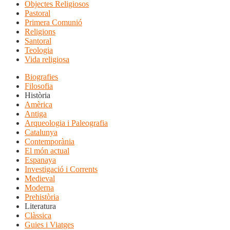
Objectes Religiosos
Pastoral
Primera Comunió
Religions
Santoral
Teologia
Vida religiosa
Biografies
Filosofia
Història
Amèrica
Antiga
Arqueologia i Paleografia
Catalunya
Contemporània
El món actual
Espanaya
Investigació i Corrents
Medieval
Moderna
Prehistòria
Literatura
Clàssica
Guies i Viatges