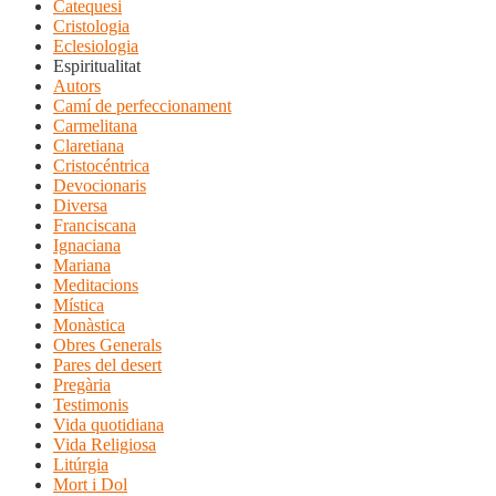
Catequesi
Cristologia
Eclesiologia
Espiritualitat
Autors
Camí de perfeccionament
Carmelitana
Claretiana
Cristocéntrica
Devocionaris
Diversa
Franciscana
Ignaciana
Mariana
Meditacions
Mística
Monàstica
Obres Generals
Pares del desert
Pregària
Testimonis
Vida quotidiana
Vida Religiosa
Litúrgia
Mort i Dol