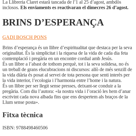
La Llibreria Claret estarà tancada de l’1 al 25 d’agost, ambdòs
inclosos.
Els enviaments es reactivaran el dimecres 26 d’agost.
BRINS D’ESPERANÇA
GADI BOSCH PONS
Brins d’esperança és un llibre d’espiritualitat que destaca per la seva
originalitat. És la simplicitat i la riquesa de la vida de cada dia feta
contemplació i pregària en un encontre cordial amb Jesús.
És un llibre a l’abast de tothom perquè, tot i la seva solidesa, no és
un treball de grans elucubracions ni discursos: allò de més senzill de
la vida diària és posat al servei de tota persona que senti interès per
la vida interior, l’ecologia i l’harmonia entre l’home i la natura.
És un llibre per ser llegit sense presses, deixant-se conduir a la
pregària. Com diu l’autora: «la nostra vida i l’oració les hem d’anar
escrivint cada nova albada fins que ens despertem als braços de la
Llum sense posta».
Fitxa tècnica
ISBN:
9788498460506