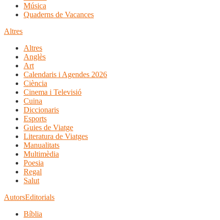
Música
Quaderns de Vacances
Altres
Altres
Anglès
Art
Calendaris i Agendes 2026
Ciència
Cinema i Televisió
Cuina
Diccionaris
Esports
Guies de Viatge
Literatura de Viatges
Manualitats
Multimèdia
Poesia
Regal
Salut
Autors
Editorials
Bíblia