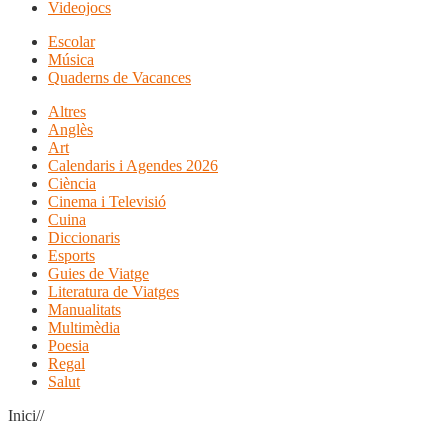
Videojocs
Escolar
Música
Quaderns de Vacances
Altres
Anglès
Art
Calendaris i Agendes 2026
Ciència
Cinema i Televisió
Cuina
Diccionaris
Esports
Guies de Viatge
Literatura de Viatges
Manualitats
Multimèdia
Poesia
Regal
Salut
Inici//