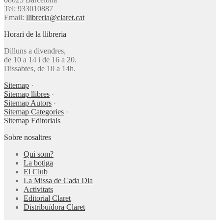
Tel: 933010887
Email:
llibreria@claret.cat
Horari de la llibreria
Dilluns a divendres,
de 10 a 14 i de 16 a 20.
Dissabtes, de 10 a 14h.
Sitemap
·
Sitemap llibres
·
Sitemap Autors
·
Sitemap Categories
·
Sitemap Editorials
Sobre nosaltres
Qui som?
La botiga
El Club
La Missa de Cada Dia
Activitats
Editorial Claret
Distribuïdora Claret