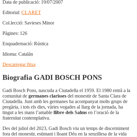
Data de publicació:
19/07/2007
Editorial:
CLARET
Col.lecció:
Savieses Minor
Pàgines:
126
Enquadernació:
Rústica
Idioma:
Catalán
Descarregar fitxa
Biografia GADI BOSCH PONS
Gadi Bosch Pons, nascuda a Ciutadella el 1959. El 1980 entrà a la
comunitat de
germanes clarisses
del monestir de Santa Clara de
Ciutadella. Junt amb les germanes ha acompanyat molts grups de
pregària, i tots els dies, vàries vegades al llarg de la jornada, ha
tingut a les mans l’amable
llibre dels Salms
en l’oració de la
fraternitat contemplativa.
Des del juliol del 2023, Gadi Bosch viu un temps de discerniment
fora del monestir, estimant i lloant Déu en la senzillesa de la vida