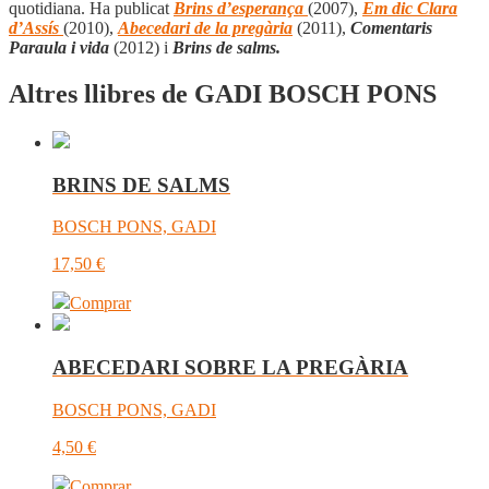
quotidiana. Ha publicat
Brins d’esperança
(2007)
,
E
m dic Clara
d’Assís
(
2010),
Abecedari de la pregària
(
2011),
Comentaris
Paraula i vida
(
2012) i
Brins de salms.
Altres llibres de GADI BOSCH PONS
BRINS DE SALMS
BOSCH PONS, GADI
17,50
€
Comprar
ABECEDARI SOBRE LA PREGÀRIA
BOSCH PONS, GADI
4,50
€
Comprar