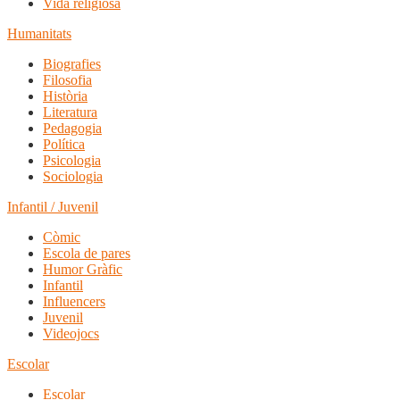
Vida religiosa
Humanitats
Biografies
Filosofia
Història
Literatura
Pedagogia
Política
Psicologia
Sociologia
Infantil / Juvenil
Còmic
Escola de pares
Humor Gràfic
Infantil
Influencers
Juvenil
Videojocs
Escolar
Escolar