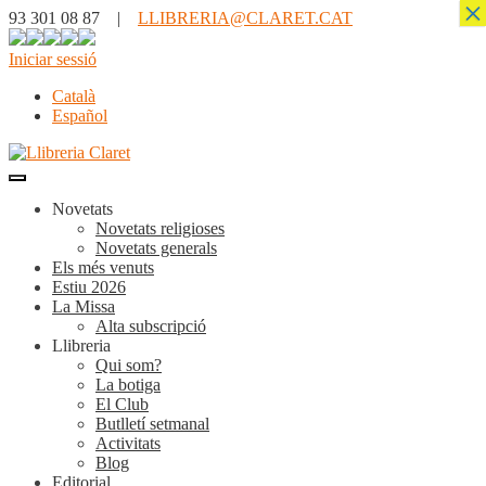
×
93 301 08 87 |
LLIBRERIA@CLARET.CAT
Iniciar sessió
Català
Español
Novetats
Novetats religioses
Novetats generals
Els més venuts
Estiu 2026
La Missa
Alta subscripció
Llibreria
Qui som?
La botiga
El Club
Butlletí setmanal
Activitats
Blog
Editorial