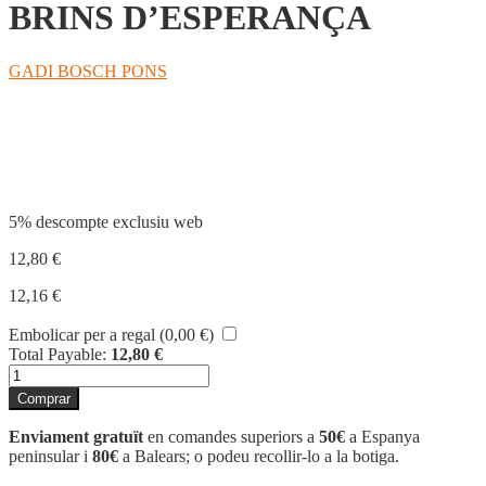
BRINS D’ESPERANÇA
GADI BOSCH PONS
Compartir
5% descompte exclusiu web
12,80
€
12,16
€
Embolicar per a regal (
0,00
€
)
Total Payable:
12,80
€
quantitat
de
Comprar
BRINS
D'ESPERANÇA
Enviament gratuït
en comandes superiors a
50€
a Espanya
peninsular i
80€
a Balears; o podeu recollir-lo a la botiga.