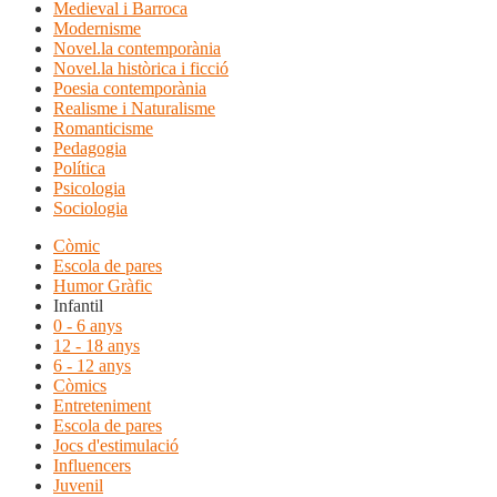
Medieval i Barroca
Modernisme
Novel.la contemporània
Novel.la històrica i ficció
Poesia contemporània
Realisme i Naturalisme
Romanticisme
Pedagogia
Política
Psicologia
Sociologia
Còmic
Escola de pares
Humor Gràfic
Infantil
0 - 6 anys
12 - 18 anys
6 - 12 anys
Còmics
Entreteniment
Escola de pares
Jocs d'estimulació
Influencers
Juvenil