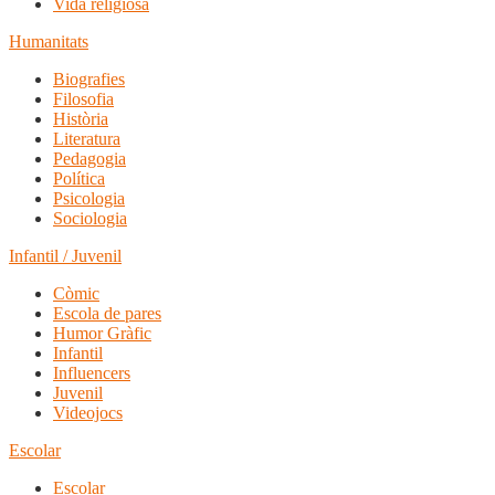
Vida religiosa
Humanitats
Biografies
Filosofia
Història
Literatura
Pedagogia
Política
Psicologia
Sociologia
Infantil / Juvenil
Còmic
Escola de pares
Humor Gràfic
Infantil
Influencers
Juvenil
Videojocs
Escolar
Escolar