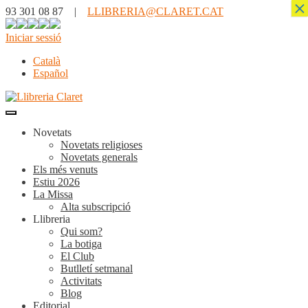
×
93 301 08 87 |
LLIBRERIA@CLARET.CAT
Iniciar sessió
Català
Español
Novetats
Novetats religioses
Novetats generals
Els més venuts
Estiu 2026
La Missa
Alta subscripció
Llibreria
Qui som?
La botiga
El Club
Butlletí setmanal
Activitats
Blog
Editorial