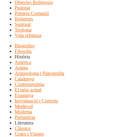
Objectes Religiosos
Pastoral
Primera Comunió
Religions
Santoral
Teologia
Vida religiosa
Biografies
Filosofia
Història
Amèrica
Antiga
Arqueologia i Paleografia
Catalunya
Contemporània
El món actual
Espanaya
Investigació i Corrents
Medieval
Moderna
Prehistòria
Literatura
Clàssica
Guies i Viatges