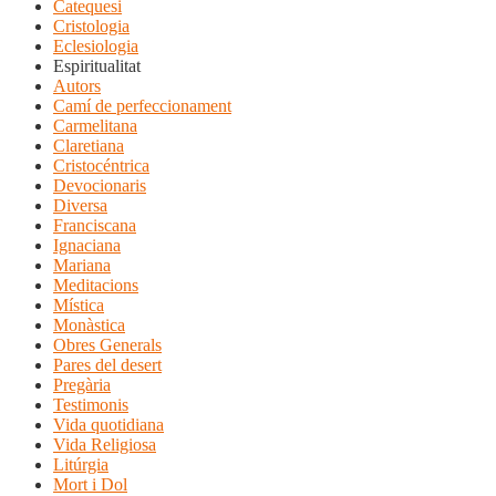
Catequesi
Cristologia
Eclesiologia
Espiritualitat
Autors
Camí de perfeccionament
Carmelitana
Claretiana
Cristocéntrica
Devocionaris
Diversa
Franciscana
Ignaciana
Mariana
Meditacions
Mística
Monàstica
Obres Generals
Pares del desert
Pregària
Testimonis
Vida quotidiana
Vida Religiosa
Litúrgia
Mort i Dol