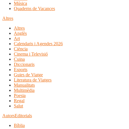
Música
Quaderns de Vacances
Altres
Altres
Anglès
Art
Calendaris i Agendes 2026
Ciència
Cinema i Televisió
Cuina
Diccionaris
Esports
Guies de Viatge
Literatura de Viatges
Manualitats
Multimèdia
Poesia
Regal
Salut
Autors
Editorials
Bíblia