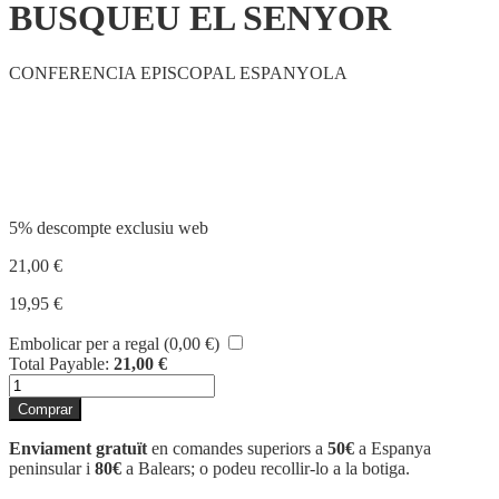
BUSQUEU EL SENYOR
CONFERENCIA EPISCOPAL ESPANYOLA
Compartir
5% descompte exclusiu web
21,00
€
19,95
€
Embolicar per a regal (
0,00
€
)
Total Payable:
21,00
€
quantitat
de
Comprar
BUSQUEU
EL
Enviament gratuït
en comandes superiors a
50€
a Espanya
SENYOR
peninsular i
80€
a Balears; o podeu recollir-lo a la botiga.