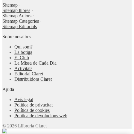
Sitemap
·
Sitemap llibres
·
Sitemap Autors
·
Sitemap Categories
·
Sitemap Editorials
Sobre nosaltres
Qui som?
La botiga
El Club
La Missa de Cada Dia
Activitats
Editorial Claret
Distribuïdora Claret
Ajuda
Avís legal
Política de privacitat
Política de cookies
Política de devolucions web
© 2026 Llibreria Claret