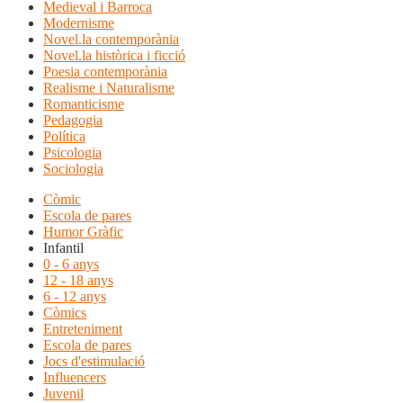
Medieval i Barroca
Modernisme
Novel.la contemporània
Novel.la històrica i ficció
Poesia contemporània
Realisme i Naturalisme
Romanticisme
Pedagogia
Política
Psicologia
Sociologia
Còmic
Escola de pares
Humor Gràfic
Infantil
0 - 6 anys
12 - 18 anys
6 - 12 anys
Còmics
Entreteniment
Escola de pares
Jocs d'estimulació
Influencers
Juvenil