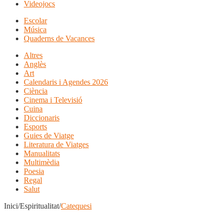
Videojocs
Escolar
Música
Quaderns de Vacances
Altres
Anglès
Art
Calendaris i Agendes 2026
Ciència
Cinema i Televisió
Cuina
Diccionaris
Esports
Guies de Viatge
Literatura de Viatges
Manualitats
Multimèdia
Poesia
Regal
Salut
Inici/Espiritualitat/
Catequesi