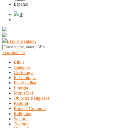
Español
(0)
El nostre catàleg
Espiritualitat
Bíblia
Catequesi
Cristologia
Eclesiologia
Espiritualitat
Litúrgia
Mort i Dol
Objectes Religiosos
Pastoral
Primera Comunió
Religions
Santoral
Teologia