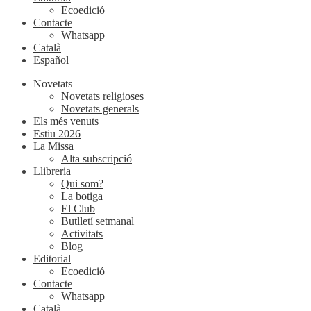
Ecoedició
Contacte
Whatsapp
Català
Español
Novetats
Novetats religioses
Novetats generals
Els més venuts
Estiu 2026
La Missa
Alta subscripció
Llibreria
Qui som?
La botiga
El Club
Butlletí setmanal
Activitats
Blog
Editorial
Ecoedició
Contacte
Whatsapp
Català