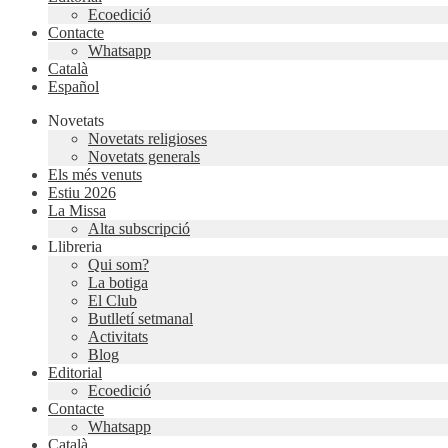
Ecoedició
Contacte
Whatsapp
Català
Español
Novetats
Novetats religioses
Novetats generals
Els més venuts
Estiu 2026
La Missa
Alta subscripció
Llibreria
Qui som?
La botiga
El Club
Butlletí setmanal
Activitats
Blog
Editorial
Ecoedició
Contacte
Whatsapp
Català