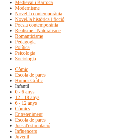
Medieval i Barroca
Modernisme
Novel.la contemporània
Novel.la històrica i ficció
Poesia contemporània
Realisme i Naturalisme
Romanticisme
Pedagogia
Política
Psicologia
Sociologia
Còmic
Escola de pares
Humor Gràfic
Infantil
0 - 6 anys
12 - 18 anys
6 - 12 anys
Còmics
Entreteniment
Escola de pares
Jocs d'estimulació
Influencers
Juvenil