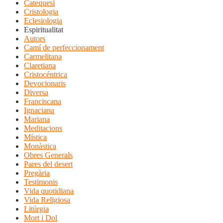
Catequesi
Cristologia
Eclesiologia
Espiritualitat
Autors
Camí de perfeccionament
Carmelitana
Claretiana
Cristocéntrica
Devocionaris
Diversa
Franciscana
Ignaciana
Mariana
Meditacions
Mística
Monàstica
Obres Generals
Pares del desert
Pregària
Testimonis
Vida quotidiana
Vida Religiosa
Litúrgia
Mort i Dol