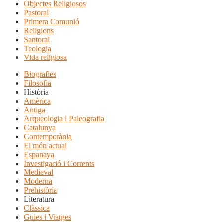
Objectes Religiosos
Pastoral
Primera Comunió
Religions
Santoral
Teologia
Vida religiosa
Biografies
Filosofia
Història
Amèrica
Antiga
Arqueologia i Paleografia
Catalunya
Contemporània
El món actual
Espanaya
Investigació i Corrents
Medieval
Moderna
Prehistòria
Literatura
Clàssica
Guies i Viatges