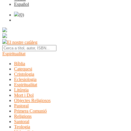
Español
(0)
El nostre catàleg
Espiritualitat
Bíblia
Catequesi
Cristologia
Eclesiologia
Espiritualitat
Litúrgia
Mort i Dol
Objectes Religiosos
Pastoral
Primera Comunió
Religions
Santoral
Teologia