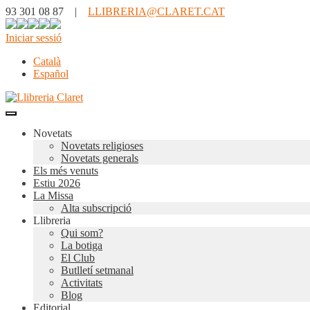
93 301 08 87 |
LLIBRERIA@CLARET.CAT
Iniciar sessió
Català
Español
Novetats
Novetats religioses
Novetats generals
Els més venuts
Estiu 2026
La Missa
Alta subscripció
Llibreria
Qui som?
La botiga
El Club
Butlletí setmanal
Activitats
Blog
Editorial