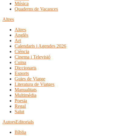
Música
Quaderns de Vacances
Altres
Altres
Anglès
Art
Calendaris i Agendes 2026
Ciència
Cinema i Televisió
Cuina
Diccionaris
Esports
Guies de Viatge
Literatura de Viatges
Manualitats
Multimèdia
Poesia
Regal
Salut
Autors
Editorials
Bíblia