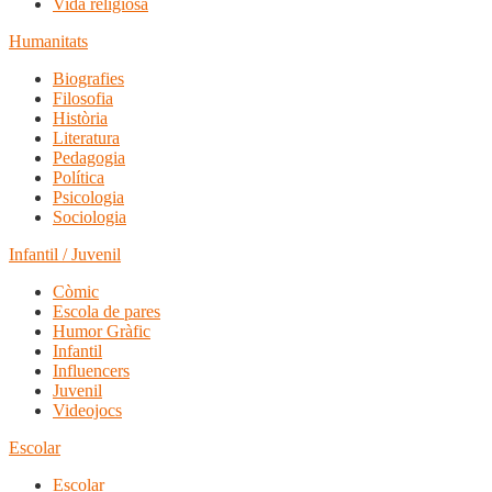
Vida religiosa
Humanitats
Biografies
Filosofia
Història
Literatura
Pedagogia
Política
Psicologia
Sociologia
Infantil / Juvenil
Còmic
Escola de pares
Humor Gràfic
Infantil
Influencers
Juvenil
Videojocs
Escolar
Escolar