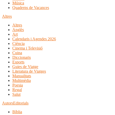
Música
Quaderns de Vacances
Altres
Altres
Anglès
Art
Calendaris i Agendes 2026
Ciència
Cinema i Televisió
Cuina
Diccionaris
Esports
Guies de Viatge
Literatura de Viatges
Manualitats
Multimèdia
Poesia
Regal
Salut
Autors
Editorials
Bíblia