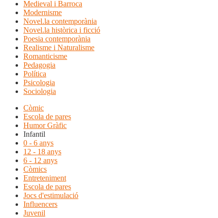
Medieval i Barroca
Modernisme
Novel.la contemporània
Novel.la històrica i ficció
Poesia contemporània
Realisme i Naturalisme
Romanticisme
Pedagogia
Política
Psicologia
Sociologia
Còmic
Escola de pares
Humor Gràfic
Infantil
0 - 6 anys
12 - 18 anys
6 - 12 anys
Còmics
Entreteniment
Escola de pares
Jocs d'estimulació
Influencers
Juvenil