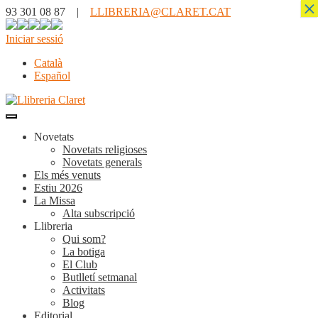
×
93 301 08 87 |
LLIBRERIA@CLARET.CAT
Iniciar sessió
Català
Español
Novetats
Novetats religioses
Novetats generals
Els més venuts
Estiu 2026
La Missa
Alta subscripció
Llibreria
Qui som?
La botiga
El Club
Butlletí setmanal
Activitats
Blog
Editorial