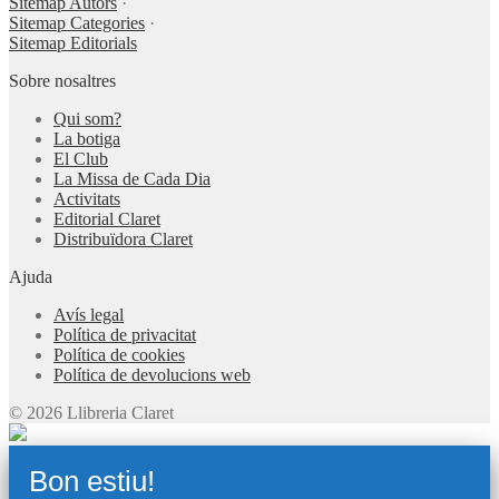
Sitemap Autors
·
Sitemap Categories
·
Sitemap Editorials
Sobre nosaltres
Qui som?
La botiga
El Club
La Missa de Cada Dia
Activitats
Editorial Claret
Distribuïdora Claret
Ajuda
Avís legal
Política de privacitat
Política de cookies
Política de devolucions web
© 2026 Llibreria Claret
Bon estiu!