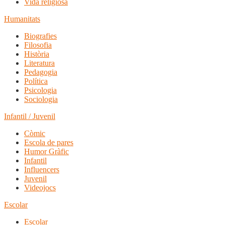
Vida religiosa
Humanitats
Biografies
Filosofia
Història
Literatura
Pedagogia
Política
Psicologia
Sociologia
Infantil / Juvenil
Còmic
Escola de pares
Humor Gràfic
Infantil
Influencers
Juvenil
Videojocs
Escolar
Escolar