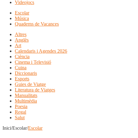
Videojocs
Escolar
Música
Quaderns de Vacances
Altres
Anglès
Art
Calendaris i Agendes 2026
Ciència
Cinema i Televisió
Cuina
Diccionaris
Esports
Guies de Viatge
Literatura de Viatges
Manualitats
Multimèdia
Poesia
Regal
Salut
Inici/Escolar/
Escolar