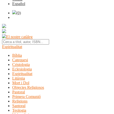
Español
(0)
El nostre catàleg
Espiritualitat
Bíblia
Catequesi
Cristologia
Eclesiologia
Espiritualitat
Litúrgia
Mort i Dol
Objectes Religiosos
Pastoral
Primera Comunió
Religions
Santoral
Teologia