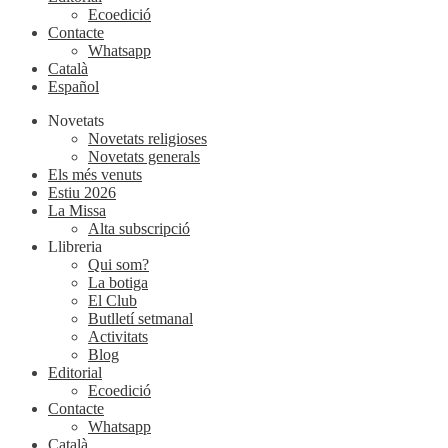
Ecoedició
Contacte
Whatsapp
Català
Español
Novetats
Novetats religioses
Novetats generals
Els més venuts
Estiu 2026
La Missa
Alta subscripció
Llibreria
Qui som?
La botiga
El Club
Butlletí setmanal
Activitats
Blog
Editorial
Ecoedició
Contacte
Whatsapp
Català