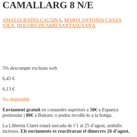
CAMALLARG 8 N/E
AMALIA BADIA CALSINA
,
MARIA ANTONIA CASAS
VILA
,
DOLORS DUARRI SANTASUSANA
Compartir
5% descompte exclusiu web
6,45
€
6,13
€
No disponible
Enviament gratuït
en comandes superiors a
50€
a Espanya
peninsular i
80€
a Balears; o podeu recollir-lo a la botiga.
La Llibreria Claret estarà tancada de l’1 al 25 d’agost, ambdòs
inclosos.
Els enviaments es reactivaran el dimecres 26 d’agost.