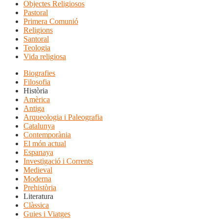
Objectes Religiosos
Pastoral
Primera Comunió
Religions
Santoral
Teologia
Vida religiosa
Biografies
Filosofia
Història
Amèrica
Antiga
Arqueologia i Paleografia
Catalunya
Contemporània
El món actual
Espanaya
Investigació i Corrents
Medieval
Moderna
Prehistòria
Literatura
Clàssica
Guies i Viatges