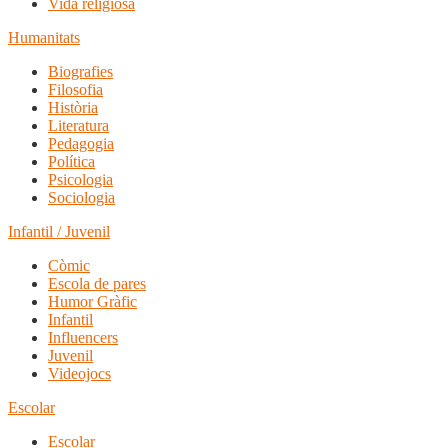
Vida religiosa
Humanitats
Biografies
Filosofia
Història
Literatura
Pedagogia
Política
Psicologia
Sociologia
Infantil / Juvenil
Còmic
Escola de pares
Humor Gràfic
Infantil
Influencers
Juvenil
Videojocs
Escolar
Escolar