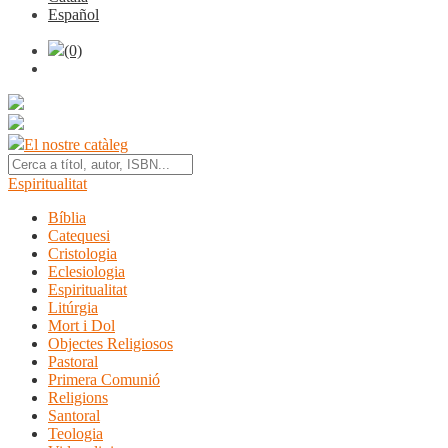
Español
(0)
El nostre catàleg
Espiritualitat
Bíblia
Catequesi
Cristologia
Eclesiologia
Espiritualitat
Litúrgia
Mort i Dol
Objectes Religiosos
Pastoral
Primera Comunió
Religions
Santoral
Teologia