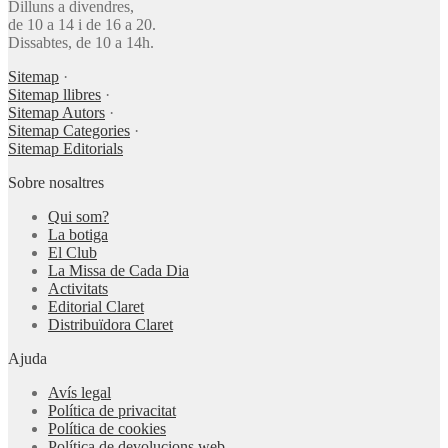
Dilluns a divendres,
de 10 a 14 i de 16 a 20.
Dissabtes, de 10 a 14h.
Sitemap
·
Sitemap llibres
·
Sitemap Autors
·
Sitemap Categories
·
Sitemap Editorials
Sobre nosaltres
Qui som?
La botiga
El Club
La Missa de Cada Dia
Activitats
Editorial Claret
Distribuïdora Claret
Ajuda
Avís legal
Política de privacitat
Política de cookies
Política de devolucions web