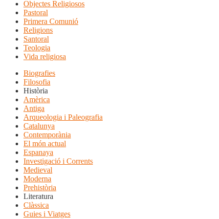
Objectes Religiosos
Pastoral
Primera Comunió
Religions
Santoral
Teologia
Vida religiosa
Biografies
Filosofia
Història
Amèrica
Antiga
Arqueologia i Paleografia
Catalunya
Contemporània
El món actual
Espanaya
Investigació i Corrents
Medieval
Moderna
Prehistòria
Literatura
Clàssica
Guies i Viatges