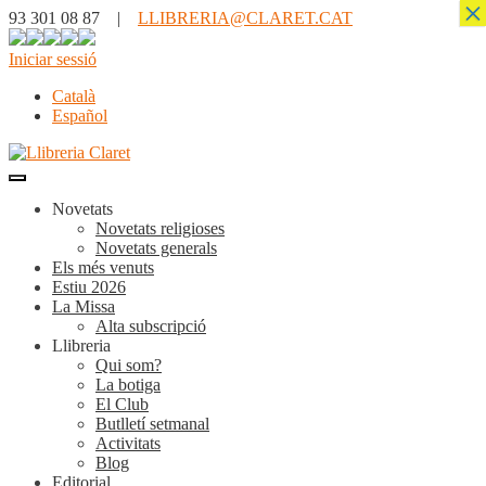
×
93 301 08 87 |
LLIBRERIA@CLARET.CAT
Iniciar sessió
Català
Español
Novetats
Novetats religioses
Novetats generals
Els més venuts
Estiu 2026
La Missa
Alta subscripció
Llibreria
Qui som?
La botiga
El Club
Butlletí setmanal
Activitats
Blog
Editorial