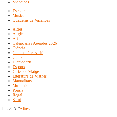
Videojocs
Escolar
Música
Quaderns de Vacances
Altres
Anglès
Art
Calendaris i Agendes 2026
Ciència
Cinema i Televisió
Cuina
Diccionaris
Esports
Guies de Viatge
Literatura de Viatges
Manualitats
Multimèdia
Poesia
Regal
Salut
Inici/CAT/
Altres