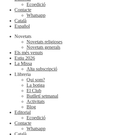
Ecoedició
Contacte
Whatsapp
Català
Español
Novetats
Novetats religioses
Novetats generals
Els més venuts
Estiu 2026
La Missa
Alta subscripció
Llibreria
Qui som?
La botiga
El Club
Butlletí setmanal
Activitats
Blog
Editorial
Ecoedició
Contacte
Whatsapp
Català