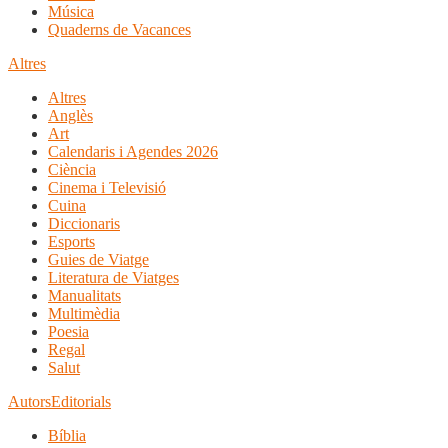
Música
Quaderns de Vacances
Altres
Altres
Anglès
Art
Calendaris i Agendes 2026
Ciència
Cinema i Televisió
Cuina
Diccionaris
Esports
Guies de Viatge
Literatura de Viatges
Manualitats
Multimèdia
Poesia
Regal
Salut
Autors
Editorials
Bíblia