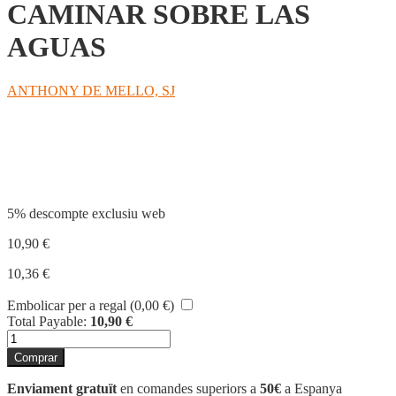
CAMINAR SOBRE LAS
AGUAS
ANTHONY DE MELLO, SJ
Compartir
5% descompte exclusiu web
10,90
€
10,36
€
Embolicar per a regal (
0,00
€
)
Total Payable:
10,90
€
quantitat
de
Comprar
CAMINAR
SOBRE
Enviament gratuït
en comandes superiors a
50€
a Espanya