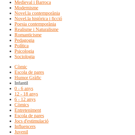
Medieval i Barroca
Modernisme
Novel.la contemporània
Novel.la històrica i ficció
Poesia contemporània
Realisme i Naturalisme
Romanticisme
Pedagogia
Política
Psicologia
Sociologia
Còmic
Escola de pares
Humor Gràfic
Infantil
0 - 6 anys
12 - 18 anys
6 - 12 anys
Còmics
Entreteniment
Escola de pares
Jocs d'estimulació
Influencers
Juvenil