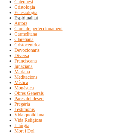
Catequesi
Cristologia
Eclesiologia
Espiritualitat
Autors
Camí de perfeccionament
Carmelitana
Claretiana
Cristocéntrica
Devocionaris
Diversa
Franciscana
Ignaciana
Mariana
Meditacions
Mística
Monàstica
Obres Generals
Pares del desert
Pregària
Testimonis
Vida quotidiana
Vida Religiosa
Litúrgia
Mort i Dol