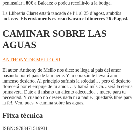
LAS
peninsular i
80€
a Balears; o podeu recollir-lo a la botiga.
AGUAS
La Llibreria Claret estarà tancada de l’1 al 25 d’agost, ambdòs
inclosos.
Els enviaments es reactivaran el dimecres 26 d’agost.
CAMINAR SOBRE LAS
AGUAS
ANTHONY DE MELLO, SJ
El autor, Anthony de Melllo nos dice: se llega al país del amor
pasando por el país de la muerte. Y tu corazón te llevará aun
inmenso desierto. Al principio sufrirás la soledad… pero el desierto
florecerá por el empuje de tu amor… y habrá música…será la eterna
primavera. Date a ti mismo un aliento adecuado… muere para tu
necesidad. Y cuando no desees nada ni a nadie, ¡quedarás libre para
la fe!. Ven, pues, y camina sobre las aguas.
Fitxa tècnica
ISBN:
9788471519931