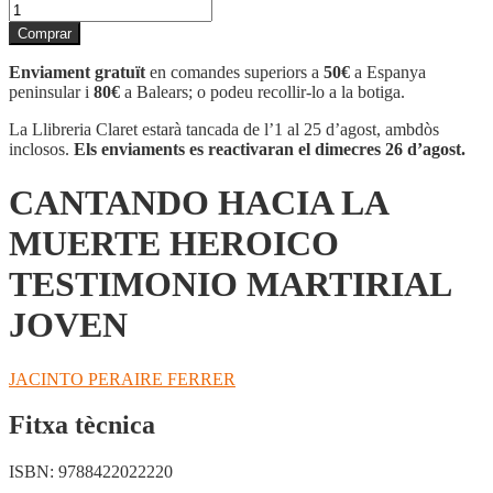
quantitat
de
Comprar
CANTANDO
HACIA
Enviament gratuït
en comandes superiors a
50€
a Espanya
LA
peninsular i
80€
a Balears; o podeu recollir-lo a la botiga.
MUERTE
HEROICO
La Llibreria Claret estarà tancada de l’1 al 25 d’agost, ambdòs
TESTIMONIO
inclosos.
Els enviaments es reactivaran el dimecres 26 d’agost.
MARTIRIAL
JOVEN
CANTANDO HACIA LA
MUERTE HEROICO
TESTIMONIO MARTIRIAL
JOVEN
JACINTO PERAIRE FERRER
Fitxa tècnica
ISBN:
9788422022220