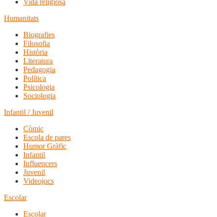
Vida religiosa
Humanitats
Biografies
Filosofia
Història
Literatura
Pedagogia
Política
Psicologia
Sociologia
Infantil / Juvenil
Còmic
Escola de pares
Humor Gràfic
Infantil
Influencers
Juvenil
Videojocs
Escolar
Escolar