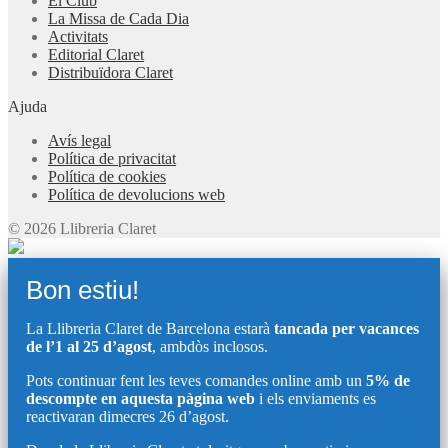
El Club
La Missa de Cada Dia
Activitats
Editorial Claret
Distribuïdora Claret
Ajuda
Avís legal
Política de privacitat
Política de cookies
Política de devolucions web
© 2026 Llibreria Claret
Bon estiu!
La Llibreria Claret de Barcelona estarà
tancada per vacances
de l’1 al 25 d’agost
, ambdòs inclosos.
Pots continuar fent les teves comandes online amb un
5% de
descompte en aquesta pàgina web
i els enviaments es
reactivaran dimecres 26 d’agost.