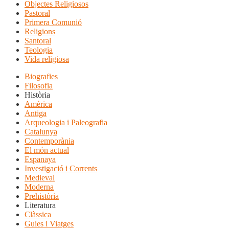
Objectes Religiosos
Pastoral
Primera Comunió
Religions
Santoral
Teologia
Vida religiosa
Biografies
Filosofia
Història
Amèrica
Antiga
Arqueologia i Paleografia
Catalunya
Contemporània
El món actual
Espanaya
Investigació i Corrents
Medieval
Moderna
Prehistòria
Literatura
Clàssica
Guies i Viatges