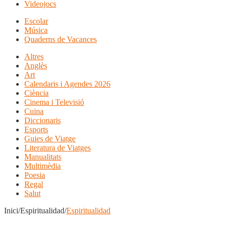
Videojocs
Escolar
Música
Quaderns de Vacances
Altres
Anglès
Art
Calendaris i Agendes 2026
Ciència
Cinema i Televisió
Cuina
Diccionaris
Esports
Guies de Viatge
Literatura de Viatges
Manualitats
Multimèdia
Poesia
Regal
Salut
Inici/Espiritualidad/
Espiritualidad