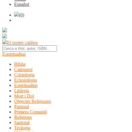
Español
(0)
El nostre catàleg
Espiritualitat
Bíblia
Catequesi
Cristologia
Eclesiologia
Espiritualitat
Litúrgia
Mort i Dol
Objectes Religiosos
Pastoral
Primera Comunió
Religions
Santoral
Teologia