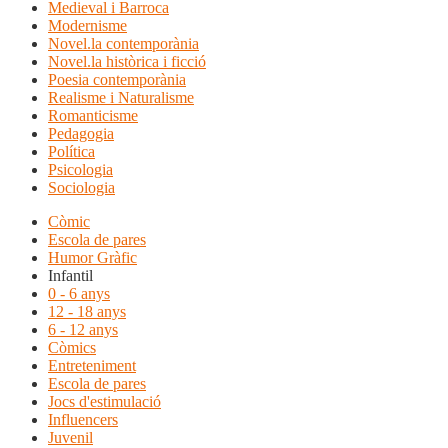
Medieval i Barroca
Modernisme
Novel.la contemporània
Novel.la històrica i ficció
Poesia contemporània
Realisme i Naturalisme
Romanticisme
Pedagogia
Política
Psicologia
Sociologia
Còmic
Escola de pares
Humor Gràfic
Infantil
0 - 6 anys
12 - 18 anys
6 - 12 anys
Còmics
Entreteniment
Escola de pares
Jocs d'estimulació
Influencers
Juvenil