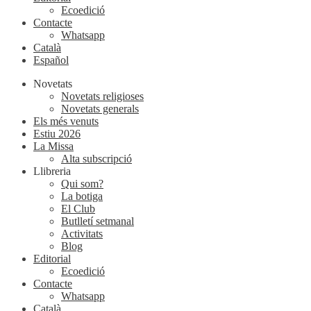
Ecoedició
Contacte
Whatsapp
Català
Español
Novetats
Novetats religioses
Novetats generals
Els més venuts
Estiu 2026
La Missa
Alta subscripció
Llibreria
Qui som?
La botiga
El Club
Butlletí setmanal
Activitats
Blog
Editorial
Ecoedició
Contacte
Whatsapp
Català