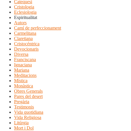
Catequesi
Cristologia
Eclesiologia
Espiritualitat
Autors
Camí de perfeccionament
Carmelitana
Claretiana
Cristocéntrica
Devocionaris
Diversa
Franciscana
Ignaciana
Mariana
Meditacions
Mística
Monàstica
Obres Generals
Pares del desert
Pregària
Testimonis
Vida quotidiana
Vida Religiosa
Litúrgia
Mort i Dol