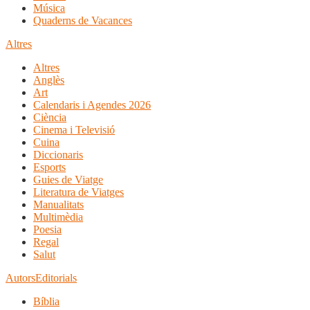
Música
Quaderns de Vacances
Altres
Altres
Anglès
Art
Calendaris i Agendes 2026
Ciència
Cinema i Televisió
Cuina
Diccionaris
Esports
Guies de Viatge
Literatura de Viatges
Manualitats
Multimèdia
Poesia
Regal
Salut
Autors
Editorials
Bíblia