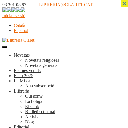
×
93 301 08 87 |
LLIBRERIA@CLARET.CAT
Iniciar sessió
Català
Español
Novetats
Novetats religioses
Novetats generals
Els més venuts
Estiu 2026
La Missa
Alta subscripció
Llibreria
Qui som?
La botiga
El Club
Butlletí setmanal
Activitats
Blog
Editorial