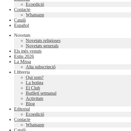
Ecoedició
Contacte
Whatsapp
Català
Español
Novetats
Novetats religioses
Novetats generals
Els més venuts
Estiu 2026
La Missa
Alta subscripció
Llibreria
Qui som?
La botiga
El Club
Butlletí setmanal
Activitats
Blog
Editorial
Ecoedició
Contacte
Whatsapp
Català