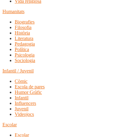
Vida religiosa
Humanitats
Biografies
Filosofia
Història
Literatura
Pedagogia
Política
Psicologia
Sociologia
Infantil / Juvenil
Còmic
Escola de pares
Humor Gràfic
Infantil
Influencers
Juvenil
Videojocs
Escolar
Escolar