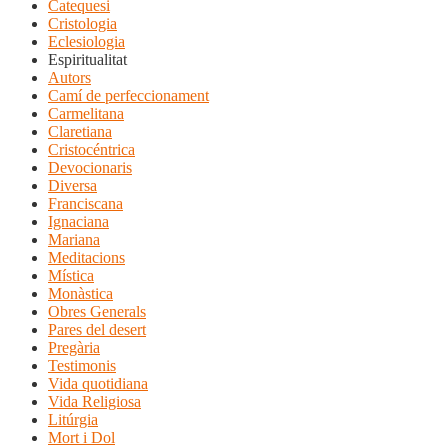
Catequesi
Cristologia
Eclesiologia
Espiritualitat
Autors
Camí de perfeccionament
Carmelitana
Claretiana
Cristocéntrica
Devocionaris
Diversa
Franciscana
Ignaciana
Mariana
Meditacions
Mística
Monàstica
Obres Generals
Pares del desert
Pregària
Testimonis
Vida quotidiana
Vida Religiosa
Litúrgia
Mort i Dol