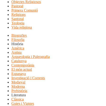
Objectes Religiosos
Pastoral
Primera Comunió
Religions
Santoral
Teologia
Vida religiosa
Biografies
Filosofia
Història
Amèrica
Antiga
Arqueologia i Paleografia
Catalunya
Contemporània
El món actual
Espanaya
Investigació i Corrents
Medieval
Moderna
Prehistòria
Literatura
Clàssica
Guies i Viatges