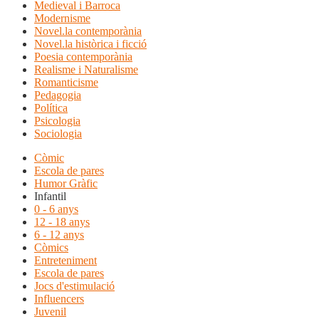
Medieval i Barroca
Modernisme
Novel.la contemporània
Novel.la històrica i ficció
Poesia contemporània
Realisme i Naturalisme
Romanticisme
Pedagogia
Política
Psicologia
Sociologia
Còmic
Escola de pares
Humor Gràfic
Infantil
0 - 6 anys
12 - 18 anys
6 - 12 anys
Còmics
Entreteniment
Escola de pares
Jocs d'estimulació
Influencers
Juvenil