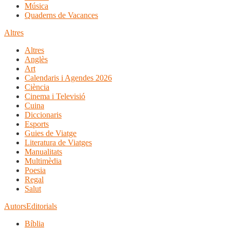
Música
Quaderns de Vacances
Altres
Altres
Anglès
Art
Calendaris i Agendes 2026
Ciència
Cinema i Televisió
Cuina
Diccionaris
Esports
Guies de Viatge
Literatura de Viatges
Manualitats
Multimèdia
Poesia
Regal
Salut
Autors
Editorials
Bíblia