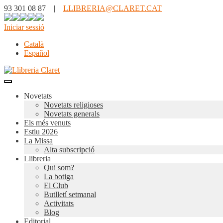
93 301 08 87 |
LLIBRERIA@CLARET.CAT
Iniciar sessió
Català
Español
Novetats
Novetats religioses
Novetats generals
Els més venuts
Estiu 2026
La Missa
Alta subscripció
Llibreria
Qui som?
La botiga
El Club
Butlletí setmanal
Activitats
Blog
Editorial