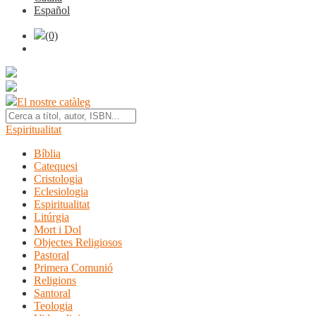
Español
(0)
El nostre catàleg
Espiritualitat
Bíblia
Catequesi
Cristologia
Eclesiologia
Espiritualitat
Litúrgia
Mort i Dol
Objectes Religiosos
Pastoral
Primera Comunió
Religions
Santoral
Teologia