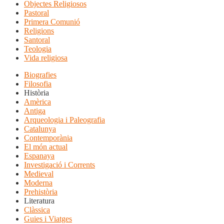
Objectes Religiosos
Pastoral
Primera Comunió
Religions
Santoral
Teologia
Vida religiosa
Biografies
Filosofia
Història
Amèrica
Antiga
Arqueologia i Paleografia
Catalunya
Contemporània
El món actual
Espanaya
Investigació i Corrents
Medieval
Moderna
Prehistòria
Literatura
Clàssica
Guies i Viatges