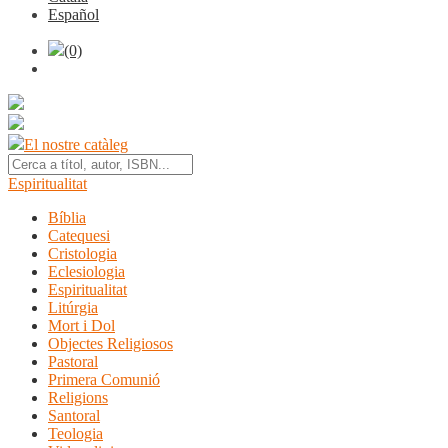
Español
(0)
El nostre catàleg
Espiritualitat
Bíblia
Catequesi
Cristologia
Eclesiologia
Espiritualitat
Litúrgia
Mort i Dol
Objectes Religiosos
Pastoral
Primera Comunió
Religions
Santoral
Teologia