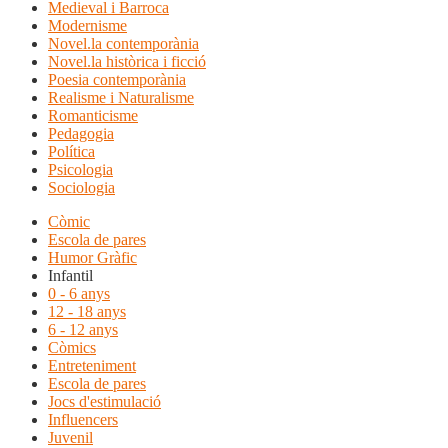
Medieval i Barroca
Modernisme
Novel.la contemporània
Novel.la històrica i ficció
Poesia contemporània
Realisme i Naturalisme
Romanticisme
Pedagogia
Política
Psicologia
Sociologia
Còmic
Escola de pares
Humor Gràfic
Infantil
0 - 6 anys
12 - 18 anys
6 - 12 anys
Còmics
Entreteniment
Escola de pares
Jocs d'estimulació
Influencers
Juvenil