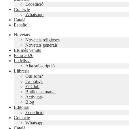
Ecoedició
Contacte
Whatsapp
Català
Español
Novetats
Novetats religioses
Novetats generals
Els més venuts
Estiu 2026
La Missa
Alta subscripció
Llibreria
Qui som?
La botiga
El Club
Butlletí setmanal
Activitats
Blog
Editorial
Ecoedició
Contacte
Whatsapp
Català