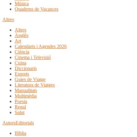
Música
Quaderns de Vacances
Altres
Altres
Anglès
Art
Calendaris i Agendes 2026
Ciència
Cinema i Televisió
Cuina
Diccionaris
Esports
Guies de Viatge
Literatura de Viatges
Manualitats
Multimèdia
Poesia
Regal
Salut
Autors
Editorials
Bíblia