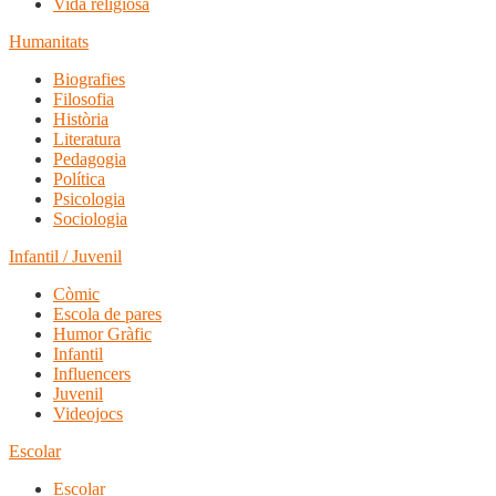
Vida religiosa
Humanitats
Biografies
Filosofia
Història
Literatura
Pedagogia
Política
Psicologia
Sociologia
Infantil / Juvenil
Còmic
Escola de pares
Humor Gràfic
Infantil
Influencers
Juvenil
Videojocs
Escolar
Escolar