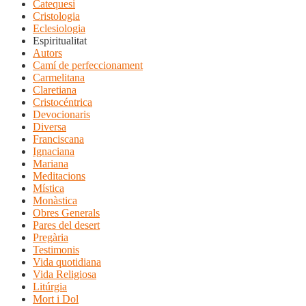
Catequesi
Cristologia
Eclesiologia
Espiritualitat
Autors
Camí de perfeccionament
Carmelitana
Claretiana
Cristocéntrica
Devocionaris
Diversa
Franciscana
Ignaciana
Mariana
Meditacions
Mística
Monàstica
Obres Generals
Pares del desert
Pregària
Testimonis
Vida quotidiana
Vida Religiosa
Litúrgia
Mort i Dol