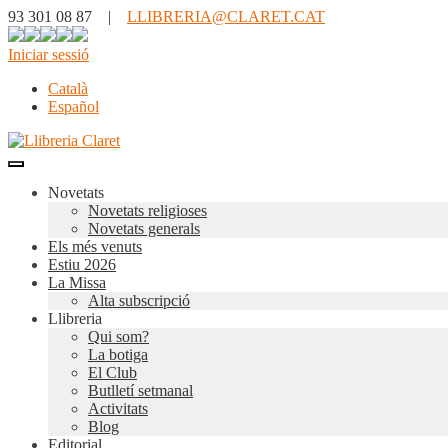
93 301 08 87 |
LLIBRERIA@CLARET.CAT
Iniciar sessió
Català
Español
Novetats
Novetats religioses
Novetats generals
Els més venuts
Estiu 2026
La Missa
Alta subscripció
Llibreria
Qui som?
La botiga
El Club
Butlletí setmanal
Activitats
Blog
Editorial