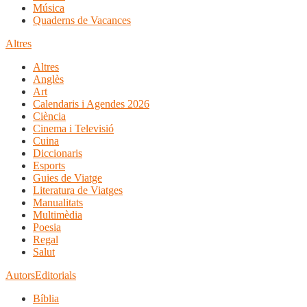
Música
Quaderns de Vacances
Altres
Altres
Anglès
Art
Calendaris i Agendes 2026
Ciència
Cinema i Televisió
Cuina
Diccionaris
Esports
Guies de Viatge
Literatura de Viatges
Manualitats
Multimèdia
Poesia
Regal
Salut
Autors
Editorials
Bíblia