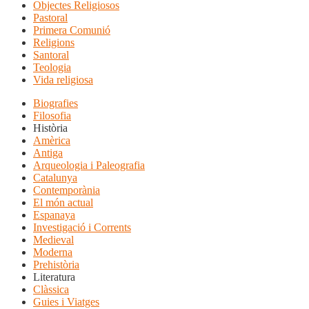
Objectes Religiosos
Pastoral
Primera Comunió
Religions
Santoral
Teologia
Vida religiosa
Biografies
Filosofia
Història
Amèrica
Antiga
Arqueologia i Paleografia
Catalunya
Contemporània
El món actual
Espanaya
Investigació i Corrents
Medieval
Moderna
Prehistòria
Literatura
Clàssica
Guies i Viatges