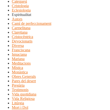
Catequesi
Cristologia
Eclesiologia
Espiritualitat
Autors
Camí de perfeccionament
Carmelitana
Claretiana
Cristocéntrica
Devocionaris
Diversa
Franciscana
Ignaciana
Mariana
Meditacions
Mística
Monàstica
Obres Generals
Pares del desert
Pregària
Testimonis
Vida quotidiana
Vida Religiosa
Litúrgia
Mort i Dol