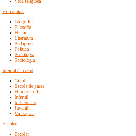
Vida religiosa
Humanitats
Biografies
Filosofia
Història
Literatura
Pedagogia
Política
Psicologia
Sociologia
Infantil / Juvenil
Còmic
Escola de pares
Humor Gràfic
Infantil
Influencers
Juvenil
Videojocs
Escolar
Escolar