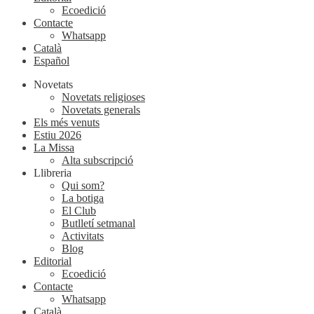
Ecoedició
Contacte
Whatsapp
Català
Español
Novetats
Novetats religioses
Novetats generals
Els més venuts
Estiu 2026
La Missa
Alta subscripció
Llibreria
Qui som?
La botiga
El Club
Butlletí setmanal
Activitats
Blog
Editorial
Ecoedició
Contacte
Whatsapp
Català