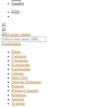
Español
(0)
El nostre catàleg
Espiritualitat
Bíblia
Catequesi
Cristologia
Eclesiologia
Espiritualitat
Litúrgia
Mort i Dol
Objectes Religiosos
Pastoral
Primera Comunió
Religions
Santoral
Teologia