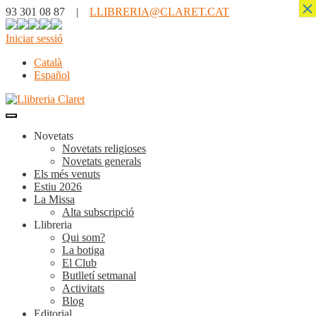
×
93 301 08 87 |
LLIBRERIA@CLARET.CAT
Iniciar sessió
Català
Español
Novetats
Novetats religioses
Novetats generals
Els més venuts
Estiu 2026
La Missa
Alta subscripció
Llibreria
Qui som?
La botiga
El Club
Butlletí setmanal
Activitats
Blog
Editorial