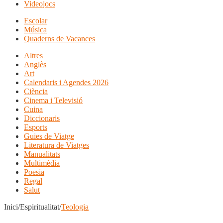
Videojocs
Escolar
Música
Quaderns de Vacances
Altres
Anglès
Art
Calendaris i Agendes 2026
Ciència
Cinema i Televisió
Cuina
Diccionaris
Esports
Guies de Viatge
Literatura de Viatges
Manualitats
Multimèdia
Poesia
Regal
Salut
Inici/Espiritualitat/
Teologia