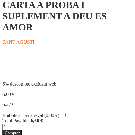
CARTA A PROBA I
SUPLEMENT A DEU ES
AMOR
SANT AGUSTI
Compartir
5% descompte exclusiu web
6,60
€
6,27
€
Embolicar per a regal (
0,00
€
)
Total Payable:
6,60
€
quantitat
de
Comprar