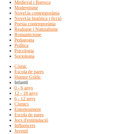
Medieval i Barroca
Modernisme
Novel.la contemporània
Novel.la històrica i ficció
Poesia contemporània
Realisme i Naturalisme
Romanticisme
Pedagogia
Política
Psicologia
Sociologia
Còmic
Escola de pares
Humor Gràfic
Infantil
0 - 6 anys
12 - 18 anys
6 - 12 anys
Còmics
Entreteniment
Escola de pares
Jocs d'estimulació
Influencers
Juvenil