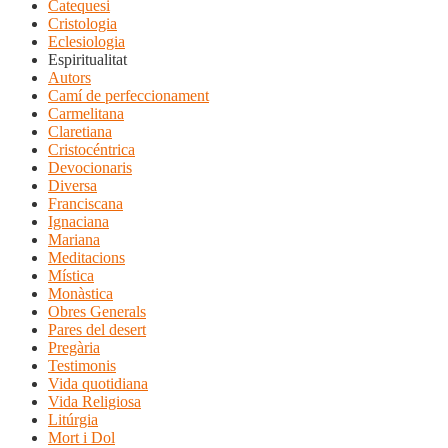
Catequesi
Cristologia
Eclesiologia
Espiritualitat
Autors
Camí de perfeccionament
Carmelitana
Claretiana
Cristocéntrica
Devocionaris
Diversa
Franciscana
Ignaciana
Mariana
Meditacions
Mística
Monàstica
Obres Generals
Pares del desert
Pregària
Testimonis
Vida quotidiana
Vida Religiosa
Litúrgia
Mort i Dol