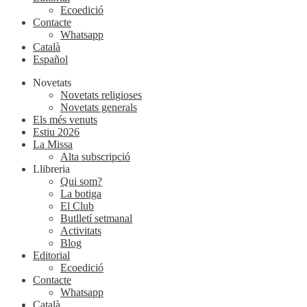
Ecoedició
Contacte
Whatsapp
Català
Español
Novetats
Novetats religioses
Novetats generals
Els més venuts
Estiu 2026
La Missa
Alta subscripció
Llibreria
Qui som?
La botiga
El Club
Butlletí setmanal
Activitats
Blog
Editorial
Ecoedició
Contacte
Whatsapp
Català