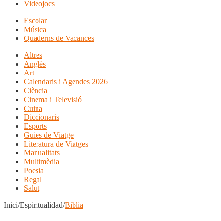
Videojocs
Escolar
Música
Quaderns de Vacances
Altres
Anglès
Art
Calendaris i Agendes 2026
Ciència
Cinema i Televisió
Cuina
Diccionaris
Esports
Guies de Viatge
Literatura de Viatges
Manualitats
Multimèdia
Poesia
Regal
Salut
Inici/Espiritualidad/
Biblia