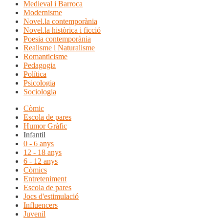
Medieval i Barroca
Modernisme
Novel.la contemporània
Novel.la històrica i ficció
Poesia contemporània
Realisme i Naturalisme
Romanticisme
Pedagogia
Política
Psicologia
Sociologia
Còmic
Escola de pares
Humor Gràfic
Infantil
0 - 6 anys
12 - 18 anys
6 - 12 anys
Còmics
Entreteniment
Escola de pares
Jocs d'estimulació
Influencers
Juvenil