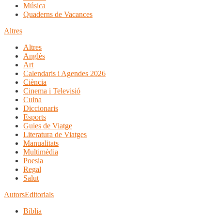
Música
Quaderns de Vacances
Altres
Altres
Anglès
Art
Calendaris i Agendes 2026
Ciència
Cinema i Televisió
Cuina
Diccionaris
Esports
Guies de Viatge
Literatura de Viatges
Manualitats
Multimèdia
Poesia
Regal
Salut
Autors
Editorials
Bíblia