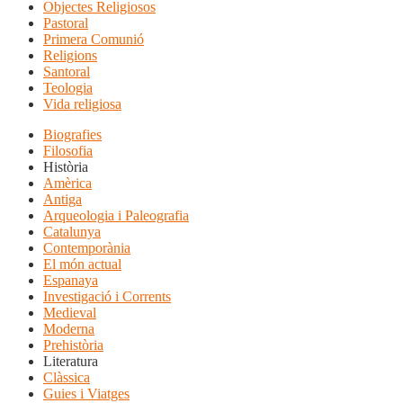
Objectes Religiosos
Pastoral
Primera Comunió
Religions
Santoral
Teologia
Vida religiosa
Biografies
Filosofia
Història
Amèrica
Antiga
Arqueologia i Paleografia
Catalunya
Contemporània
El món actual
Espanaya
Investigació i Corrents
Medieval
Moderna
Prehistòria
Literatura
Clàssica
Guies i Viatges