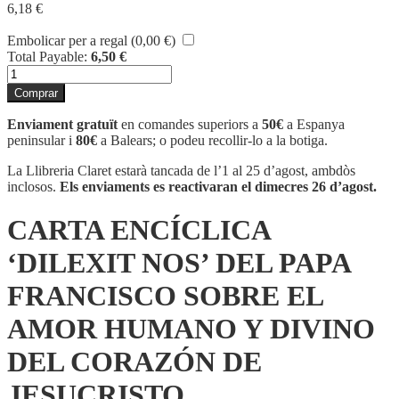
6,18
€
Embolicar per a regal (
0,00
€
)
Total Payable:
6,50
€
quantitat
de
Comprar
CARTA
ENCÍCLICA
Enviament gratuït
en comandes superiors a
50€
a Espanya
'DILEXIT
peninsular i
80€
a Balears; o podeu recollir-lo a la botiga.
NOS'
DEL
La Llibreria Claret estarà tancada de l’1 al 25 d’agost, ambdòs
PAPA
inclosos.
Els enviaments es reactivaran el dimecres 26 d’agost.
FRANCISCO
SOBRE
CARTA ENCÍCLICA
EL
AMOR
‘DILEXIT NOS’ DEL PAPA
HUMANO
Y
FRANCISCO SOBRE EL
DIVINO
DEL
AMOR HUMANO Y DIVINO
CORAZÓN
DE
DEL CORAZÓN DE
JESUCRISTO
JESUCRISTO