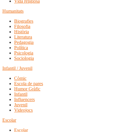
Vida religiosa
Humanitats
Biografies
Filosofia
Història
Literatura
Pedagogia
Política
Psicologia
Sociologia
Infantil / Juvenil
Còmic
Escola de pares
Humor Gràfic
Infantil
Influencers
Juvenil
Videojocs
Escolar
Escolar