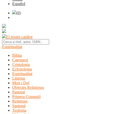
Español
(0)
El nostre catàleg
Espiritualitat
Bíblia
Catequesi
Cristologia
Eclesiologia
Espiritualitat
Litúrgia
Mort i Dol
Objectes Religiosos
Pastoral
Primera Comunió
Religions
Santoral
Teologia