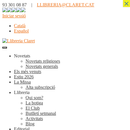
×
93 301 08 87 |
LLIBRERIA@CLARET.CAT
Iniciar sessió
Català
Español
Novetats
Novetats religioses
Novetats generals
Els més venuts
Estiu 2026
La Missa
Alta subscripció
Llibreria
Qui som?
La botiga
El Club
Butlletí setmanal
Activitats
Blog
Editorial