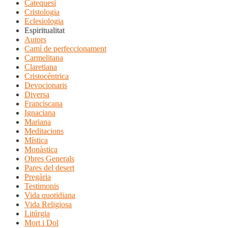
Catequesi
Cristologia
Eclesiologia
Espiritualitat
Autors
Camí de perfeccionament
Carmelitana
Claretiana
Cristocéntrica
Devocionaris
Diversa
Franciscana
Ignaciana
Mariana
Meditacions
Mística
Monàstica
Obres Generals
Pares del desert
Pregària
Testimonis
Vida quotidiana
Vida Religiosa
Litúrgia
Mort i Dol