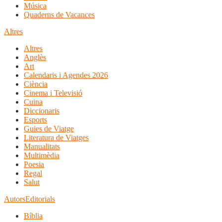
Música
Quaderns de Vacances
Altres
Altres
Anglès
Art
Calendaris i Agendes 2026
Ciència
Cinema i Televisió
Cuina
Diccionaris
Esports
Guies de Viatge
Literatura de Viatges
Manualitats
Multimèdia
Poesia
Regal
Salut
Autors
Editorials
Bíblia