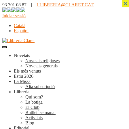
×
93 301 08 87 |
LLIBRERIA@CLARET.CAT
Iniciar sessió
Català
Español
Novetats
Novetats religioses
Novetats generals
Els més venuts
Estiu 2026
La Missa
Alta subscripció
Llibreria
Qui som?
La botiga
El Club
Butlletí setmanal
Activitats
Blog
Editorial