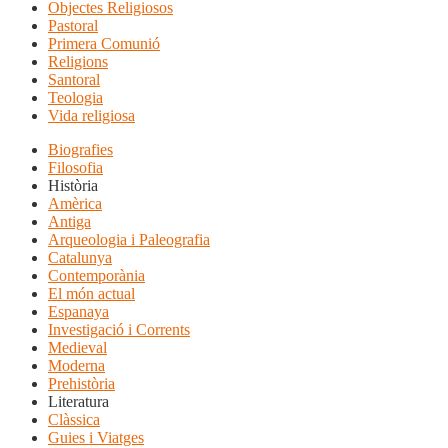
Objectes Religiosos
Pastoral
Primera Comunió
Religions
Santoral
Teologia
Vida religiosa
Biografies
Filosofia
Història
Amèrica
Antiga
Arqueologia i Paleografia
Catalunya
Contemporània
El món actual
Espanaya
Investigació i Corrents
Medieval
Moderna
Prehistòria
Literatura
Clàssica
Guies i Viatges