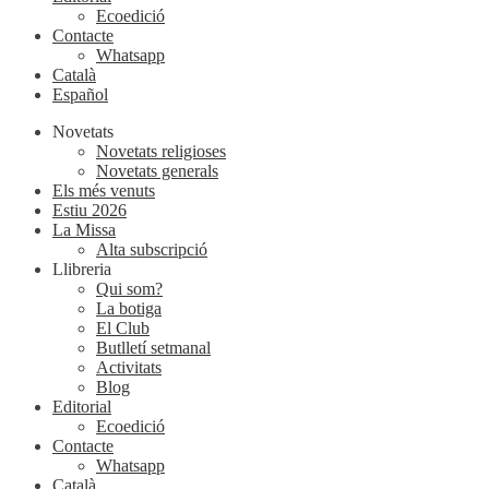
Ecoedició
Contacte
Whatsapp
Català
Español
Novetats
Novetats religioses
Novetats generals
Els més venuts
Estiu 2026
La Missa
Alta subscripció
Llibreria
Qui som?
La botiga
El Club
Butlletí setmanal
Activitats
Blog
Editorial
Ecoedició
Contacte
Whatsapp
Català