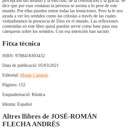
percepción del sentido y la elección, de la celebración y la gracia. Se
dice que por esas ventanas la persona se asoma a lo peor de este
mundo. Por ellas pueden entrar todas las tentaciones. Pero la fe nos
ayuda a ver los sentidos como las celosías a través de las cuales
vislumbramos la presencia de Dios en el mundo. Las reflexiones
contenidas en este libro quizá puedan servir como base para una
catequesis sobre los sentidos. Con esa intención han nacido
Fitxa tècnica
ISBN:
9788418303432
Data de publicació:
05/03/2021
Editorial:
Monte Carmelo
Pàgines:
152
Enquadernació:
Rústica
Idioma:
Español
Altres llibres de JOSÉ-ROMÁN
FLECHA ANDRÉS