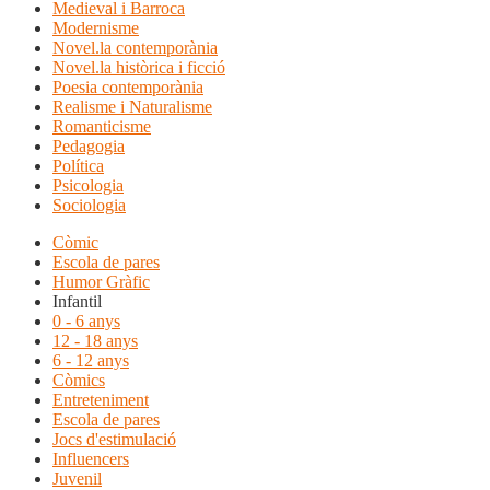
Medieval i Barroca
Modernisme
Novel.la contemporània
Novel.la històrica i ficció
Poesia contemporània
Realisme i Naturalisme
Romanticisme
Pedagogia
Política
Psicologia
Sociologia
Còmic
Escola de pares
Humor Gràfic
Infantil
0 - 6 anys
12 - 18 anys
6 - 12 anys
Còmics
Entreteniment
Escola de pares
Jocs d'estimulació
Influencers
Juvenil