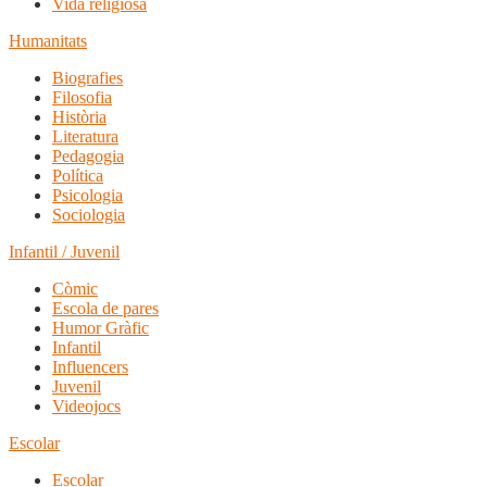
Vida religiosa
Humanitats
Biografies
Filosofia
Història
Literatura
Pedagogia
Política
Psicologia
Sociologia
Infantil / Juvenil
Còmic
Escola de pares
Humor Gràfic
Infantil
Influencers
Juvenil
Videojocs
Escolar
Escolar