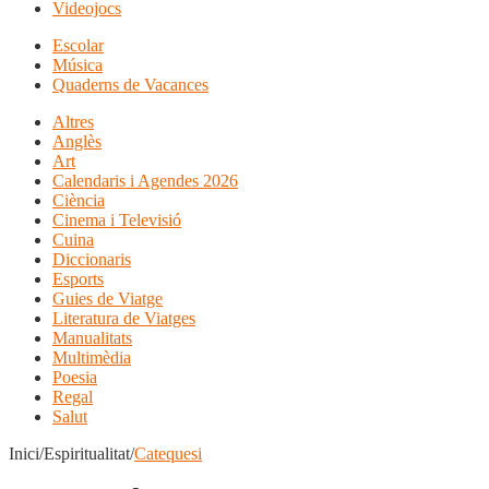
Videojocs
Escolar
Música
Quaderns de Vacances
Altres
Anglès
Art
Calendaris i Agendes 2026
Ciència
Cinema i Televisió
Cuina
Diccionaris
Esports
Guies de Viatge
Literatura de Viatges
Manualitats
Multimèdia
Poesia
Regal
Salut
Inici/Espiritualitat/
Catequesi