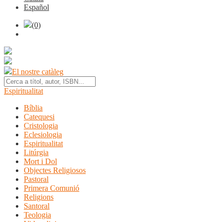
Español
(0)
El nostre catàleg
Espiritualitat
Bíblia
Catequesi
Cristologia
Eclesiologia
Espiritualitat
Litúrgia
Mort i Dol
Objectes Religiosos
Pastoral
Primera Comunió
Religions
Santoral
Teologia