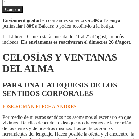
quantitat
de
Comprar
CELOSÍAS
Y
Enviament gratuït
en comandes superiors a
50€
a Espanya
VENTANAS
peninsular i
80€
a Balears; o podeu recollir-lo a la botiga.
DEL
ALMA
La Llibreria Claret estarà tancada de l’1 al 25 d’agost, ambdòs
inclosos.
Els enviaments es reactivaran el dimecres 26 d’agost.
CELOSÍAS Y VENTANAS
DEL ALMA
PARA UNA CATEQUESIS DE LOS
SENTIDOS CORPORALES
JOSÉ-ROMÁN FLECHA ANDRÉS
Por medio de nuestros sentidos nos asomamos al escenario en que
vivimos. De ellos depende la idea que nos hacemos de la creación,
de los demás y de nosotros mismos. Los sentidos son las
herramientas del lenguaje. Hacen posible la oferta y el encuentro, la