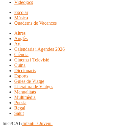
Videojocs
Escolar
Música
Quaderns de Vacances
Altres
Anglès
Art
Calendaris i Agendes 2026
Ciència
Cinema i Televisió
Cuina
Diccionaris
Esports
Guies de Viatge
Literatura de Viatges
Manualitats
Multimèdia
Poesia
Regal
Salut
Inici/CAT/
Infantil / Juvenil