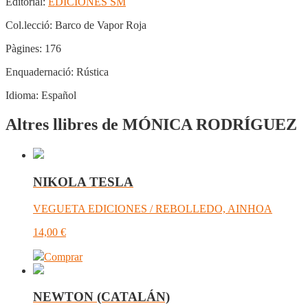
Editorial:
EDICIONES SM
Col.lecció:
Barco de Vapor Roja
Pàgines:
176
Enquadernació:
Rústica
Idioma:
Español
Altres llibres de MÓNICA RODRÍGUEZ
NIKOLA TESLA
VEGUETA EDICIONES / REBOLLEDO, AINHOA
14,00
€
Comprar
NEWTON (CATALÁN)