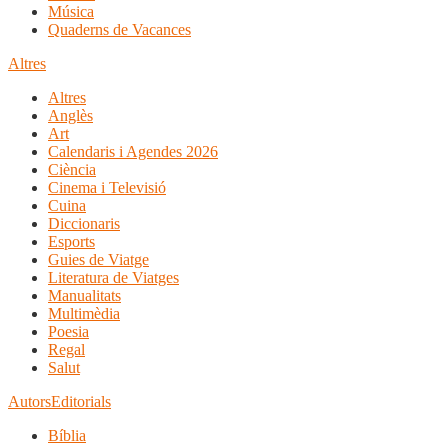
Música
Quaderns de Vacances
Altres
Altres
Anglès
Art
Calendaris i Agendes 2026
Ciència
Cinema i Televisió
Cuina
Diccionaris
Esports
Guies de Viatge
Literatura de Viatges
Manualitats
Multimèdia
Poesia
Regal
Salut
Autors
Editorials
Bíblia