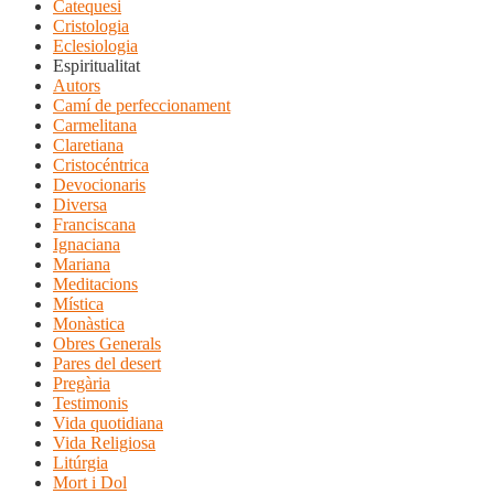
Catequesi
Cristologia
Eclesiologia
Espiritualitat
Autors
Camí de perfeccionament
Carmelitana
Claretiana
Cristocéntrica
Devocionaris
Diversa
Franciscana
Ignaciana
Mariana
Meditacions
Mística
Monàstica
Obres Generals
Pares del desert
Pregària
Testimonis
Vida quotidiana
Vida Religiosa
Litúrgia
Mort i Dol