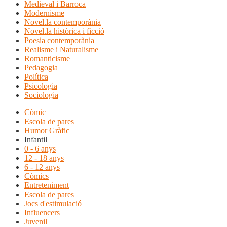
Medieval i Barroca
Modernisme
Novel.la contemporània
Novel.la històrica i ficció
Poesia contemporània
Realisme i Naturalisme
Romanticisme
Pedagogia
Política
Psicologia
Sociologia
Còmic
Escola de pares
Humor Gràfic
Infantil
0 - 6 anys
12 - 18 anys
6 - 12 anys
Còmics
Entreteniment
Escola de pares
Jocs d'estimulació
Influencers
Juvenil