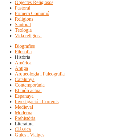
Objectes Religiosos
Pastoral
Primera Comunió
Religions
Santoral
Teologia
Vida religiosa
Biografies
Filosofia
Història
Amèrica
Antiga
Arqueologia i Paleografia
Catalunya
Contemporània
El món actual
Espanaya
Investigació i Corrents
Medieval
Moderna
Prehistòria
Literatura
Clàssica
Guies i Viatges