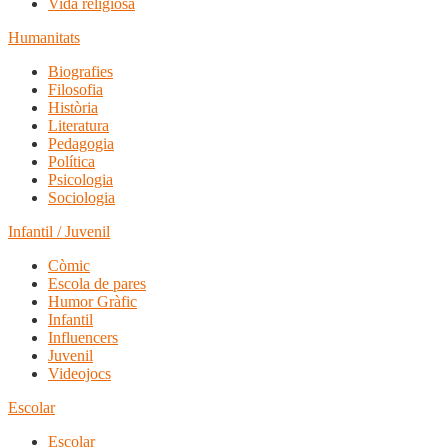
Vida religiosa
Humanitats
Biografies
Filosofia
Història
Literatura
Pedagogia
Política
Psicologia
Sociologia
Infantil / Juvenil
Còmic
Escola de pares
Humor Gràfic
Infantil
Influencers
Juvenil
Videojocs
Escolar
Escolar