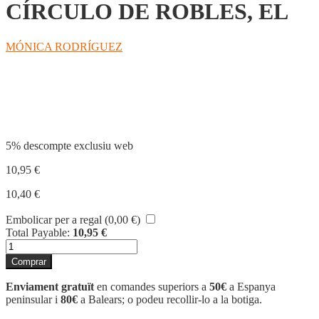
CÍRCULO DE ROBLES, EL
MÓNICA RODRÍGUEZ
Compartir
5% descompte exclusiu web
10,95
€
10,40
€
Embolicar per a regal (
0,00
€
)
Total Payable:
10,95
€
quantitat
de
Comprar
CÍRCULO
DE
Enviament gratuït
en comandes superiors a
50€
a Espanya
ROBLES,
peninsular i
80€
a Balears; o podeu recollir-lo a la botiga.
EL