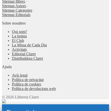
Sitemap llibres
·
Sitemap Autors
·
Sitemap Categories
·
Sitemap Editorials
Sobre nosaltres
Qui som?
La botiga
El Club
La Missa de Cada Dia
Activitats
Editorial Claret
Distribuïdora Claret
Ajuda
Avís legal
Política de privacitat
Política de cookies
Política de devolucions web
© 2026 Llibreria Claret