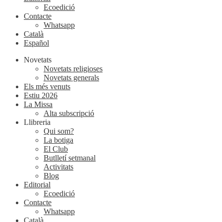
Ecoedició
Contacte
Whatsapp
Català
Español
Novetats
Novetats religioses
Novetats generals
Els més venuts
Estiu 2026
La Missa
Alta subscripció
Llibreria
Qui som?
La botiga
El Club
Butlletí setmanal
Activitats
Blog
Editorial
Ecoedició
Contacte
Whatsapp
Català