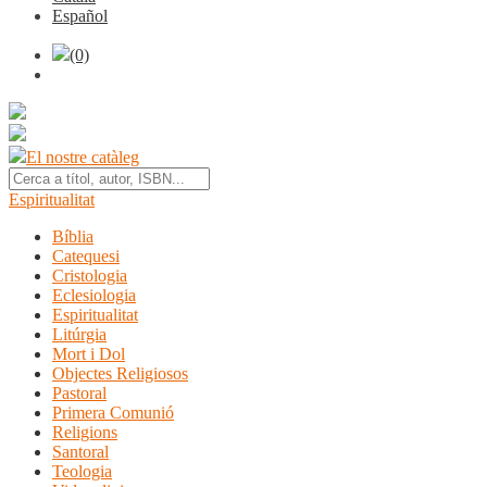
Español
(0)
El nostre catàleg
Espiritualitat
Bíblia
Catequesi
Cristologia
Eclesiologia
Espiritualitat
Litúrgia
Mort i Dol
Objectes Religiosos
Pastoral
Primera Comunió
Religions
Santoral
Teologia