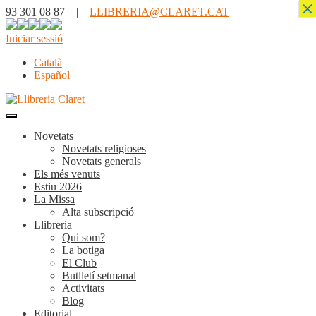
×
93 301 08 87 |
LLIBRERIA@CLARET.CAT
Iniciar sessió
Català
Español
Novetats
Novetats religioses
Novetats generals
Els més venuts
Estiu 2026
La Missa
Alta subscripció
Llibreria
Qui som?
La botiga
El Club
Butlletí setmanal
Activitats
Blog
Editorial